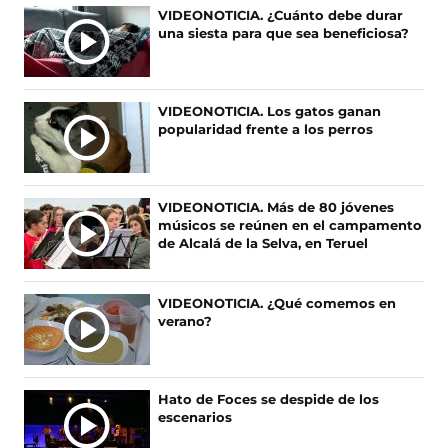
n
n
n
n
Ú
VIDEONOTICIA. ¿Cuánto debe durar
o
o
o
o
una siesta para que sea beneficiosa?
L
s
s
s
s
T
e
e
e
e
I
n
n
n
n
F
X
I
T
M
VIDEONOTICIA. Los gatos ganan
a
(
n
i
A
popularidad frente a los perros
c
s
s
k
S
e
e
t
T
N
b
a
a
o
O
o
b
g
k
VIDEONOTICIA. Más de 80 jóvenes
T
o
r
r
(
músicos se reúnen en el campamento
I
k
e
a
s
de Alcalá de la Selva, en Teruel
(
e
m
e
C
s
n
(
a
I
e
u
s
b
A
VIDEONOTICIA. ¿Qué comemos en
a
n
e
r
verano?
S
b
a
a
e
r
n
b
e
e
u
r
n
e
e
e
u
Hato de Foces se despide de los
n
v
e
n
escenarios
u
a
n
a
n
v
u
n