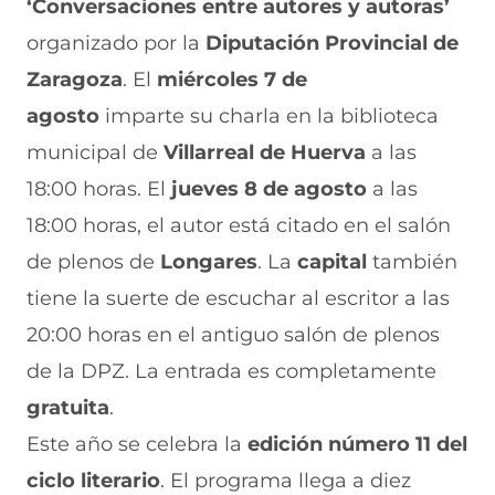
‘Conversaciones entre autores y autoras’
F
r
r
r
r
a
W
X
T
E
organizado por la
Diputación Provincial de
c
h
(
e
m
e
a
s
l
a
Zaragoza
. El
miércoles 7 de
b
t
e
e
i
agosto
imparte su charla en la biblioteca
o
s
a
g
l
o
A
b
r
(
municipal de
Villarreal de Huerva
a las
k
p
r
a
s
(
p
e
m
e
18:00 horas. El
jueves 8 de agosto
a las
s
(
e
(
a
e
s
n
s
b
18:00 horas, el autor está citado en el salón
a
e
u
e
r
de plenos de
Longares
. La
capital
también
b
a
n
a
e
r
b
a
b
e
tiene la suerte de escuchar al escritor a las
e
r
n
r
n
e
e
u
e
u
20:00 horas en el antiguo salón de plenos
n
e
e
e
n
de la DPZ. La entrada es completamente
u
n
v
n
a
n
u
a
u
n
gratuita
.
a
n
v
n
u
n
a
e
a
e
Este año se celebra la
edición
número 11 del
u
n
n
n
v
e
u
t
u
a
ciclo literario
. El programa llega a diez