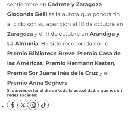
septiembre en
Cadrete y Zaragoza
.
Gioconda Belli
es la autora que pondrá fin
al ciclo con su aparición el 10 de octubre en
Zaragoza
y el 11 de octubre en
Arándiga y
La Almunia
. Ha sido reconocida con el
Premio Biblioteca Breve
,
Premio Casa de
las Américas
,
Premio Hermann Kesten
,
Premio Sor Juana Inés de la Cruz
y el
Premio Anna Seghers
.
Si quieres estar al día de toda la actualidad, síguenos en
redes sociales:
S
S
S
S
í
í
í
í
g
g
g
g
u
u
u
u
e
e
e
e