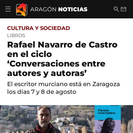
S
a
B
E
ARAGÓN
NOTICIAS
A
l
u
m
b
t
s
a
r
o
c
i
i
CULTURA Y SOCIEDAD
a
a
l
r
c
r
LIBROS
m
o
Rafael Navarro de Castro
e
n
n
t
en el ciclo
ú
e
d
‘Conversaciones entre
n
e
i
n
autores y autoras’
d
a
o
v
El escritor murciano está en Zaragoza
e
los días 7 y 8 de agosto
g
a
c
i
ó
n