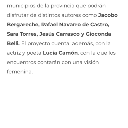
v
e
a
e
v
municipios de la provincia que podrán
a
v
n
v
e
v
a
a
a
n
disfrutar de distintos autores como
Jacobo
e
v
)
v
t
n
e
e
a
Bergareche, Rafael Navarro de Castro,
t
n
n
n
a
t
t
a
Sara Torres, Jesús Carrasco y Gioconda
n
a
a
)
Belli.
El proyecto cuenta, además, con la
a
n
n
)
a
a
actriz y poeta
Lucía Camón
, con la que los
)
)
encuentros contarán con una visión
femenina.