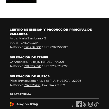
a
e
n
u
n
n
a
e
u
t
n
v
e
a
u
a
v
n
e
v
a
a
v
e
CENTRO DE EMISIÓN Y PRODUCCIÓN PRINCIPAL DE
v
)
a
n
ZARAGOZA
e
v
t
Avda. María Zambrano, 2
n
e
a
50018 - ZARAGOZA
t
n
n
Teléfono:
876 256 500
/ Fax: 876 256 507
a
t
a
n
a
)
DELEGACIÓN DE TERUEL
a
n
C/ Amantes, 14, bajo. TERUEL - 44001
)
a
Teléfono:
978 623 070
/ Fax: 978 623 072
)
DELEGACIÓN DE HUESCA
Plaza Inmaculada nº 2, piso 1º A. HUESCA - 22003
Teléfono:
974 212 762
/ Fax: 974 212 757
PLATAFORMA
Aragón
Play
A
A
A
A