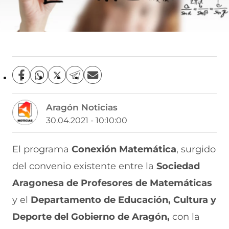
C
C
C
C
C
o
o
o
o
o
m
m
m
m
m
Aragón Noticias
p
p
p
p
p
a
a
a
a
a
30.04.2021 - 10:10:00
r
r
r
r
r
t
t
t
t
t
i
i
i
i
i
El programa
Conexión Matemática
, surgido
r
r
r
r
r
del convenio existente entre la
Sociedad
e
p
p
p
p
n
o
o
o
o
Aragonesa de Profesores de Matemáticas
F
r
r
r
r
a
W
X
T
E
y el
Departamento de Educación, Cultura y
c
h
(
e
m
e
a
s
l
a
Deporte del Gobierno de Aragón,
con la
b
t
e
e
i