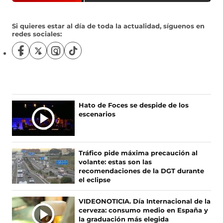
Si quieres estar al día de toda la actualidad, síguenos en
redes sociales:
S
S
S
S
í
í
í
í
g
g
g
g
u
u
u
u
e
e
e
e
n
n
n
n
Ú
Hato de Foces se despide de los
o
o
o
o
escenarios
L
s
s
s
s
T
e
e
e
e
I
n
n
n
n
F
X
I
T
M
Tráfico pide máxima precaución al
a
(
n
i
A
volante: estas son las
c
s
s
k
S
recomendaciones de la DGT durante
e
e
t
T
el eclipse
N
b
a
a
o
O
o
b
g
k
VIDEONOTICIA. Día Internacional de la
T
o
r
r
(
cerveza: consumo medio en España y
I
k
e
a
s
la graduación más elegida