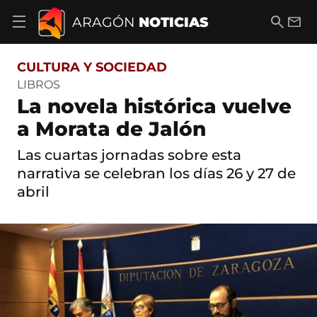
S
a
B
E
ARAGÓN
NOTICIAS
A
l
u
m
b
t
s
a
r
o
c
i
i
CULTURA Y SOCIEDAD
a
a
l
r
c
r
LIBROS
m
o
La novela histórica vuelve
e
n
n
t
a Morata de Jalón
ú
e
d
n
Las cuartas jornadas sobre esta
e
i
n
narrativa se celebran los días 26 y 27 de
d
a
o
abril
v
e
g
a
c
i
ó
n