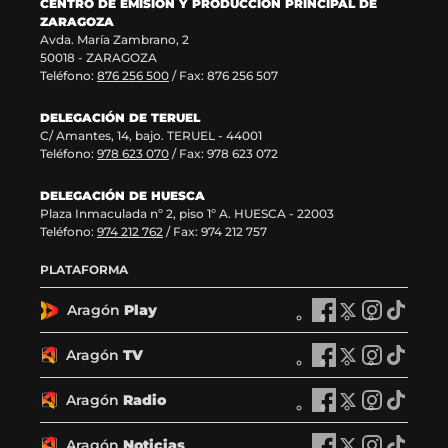
CENTRO DE EMISIÓN Y PRODUCCIÓN PRINCIPAL DE
t
n
n
ZARAGOZA
a
t
a
Avda. María Zambrano, 2
n
a
)
50018 - ZARAGOZA
a
n
Teléfono:
876 256 500
/ Fax: 876 256 507
)
a
)
DELEGACIÓN DE TERUEL
C/ Amantes, 14, bajo. TERUEL - 44001
Teléfono:
978 623 070
/ Fax: 978 623 072
DELEGACIÓN DE HUESCA
Plaza Inmaculada nº 2, piso 1º A. HUESCA - 22003
Teléfono:
974 212 762
/ Fax: 974 212 757
PLATAFORMA
Aragón
Play
A
A
A
A
r
r
r
r
a
a
a
a
Aragón
TV
A
A
A
A
g
g
g
g
r
r
r
r
ó
ó
ó
ó
a
a
a
a
Aragón
Radio
n
A
n
A
n
A
n
A
g
g
g
g
P
r
P
r
P
r
P
r
ó
ó
ó
ó
l
a
l
a
l
a
l
a
Aragón
Noticias