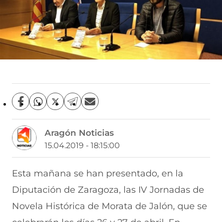
C
C
C
C
C
o
o
o
o
o
m
m
m
m
m
Aragón Noticias
p
p
p
p
p
a
a
a
a
a
15.04.2019 - 18:15:00
r
r
r
r
r
t
t
t
t
t
i
i
i
i
i
Esta mañana se han presentado, en la
r
r
r
r
r
Diputación de Zaragoza, las IV Jornadas de
e
p
p
p
p
n
o
o
o
o
Novela Histórica de Morata de Jalón, que se
F
r
r
r
r
a
W
X
T
E