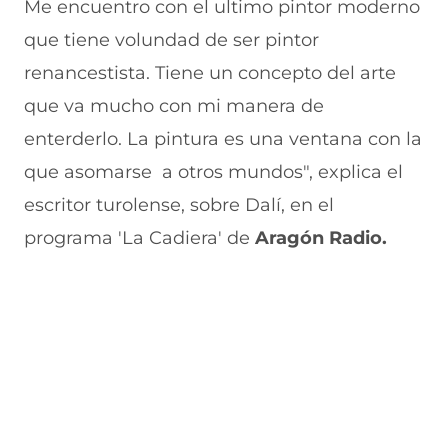
e
u
t
u
a
Me encuentro con el ultimo pintor moderno
v
e
a
e
v
que tiene volundad de ser pintor
a
v
n
v
e
v
a
a
a
n
renancestista. Tiene un concepto del arte
e
v
)
v
t
n
e
e
a
que va mucho con mi manera de
t
n
n
n
a
t
t
a
enterderlo. La pintura es una ventana con la
n
a
a
)
que asomarse a otros mundos", explica el
a
n
n
)
a
a
escritor turolense, sobre Dalí, en el
)
)
programa 'La Cadiera' de
Aragón Radio.