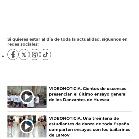
Si quieres estar al día de toda la actualidad, síguenos en
redes sociales:
S
S
S
S
í
í
í
í
g
g
g
g
u
u
u
u
e
e
e
e
n
n
n
n
Ú
VIDEONOTICIA. Cientos de oscenses
o
o
o
o
presencian el último ensayo general
L
s
s
s
s
de los Danzantes de Huesca
T
e
e
e
e
I
n
n
n
n
F
X
I
T
M
VIDEONOTICIA. Una treintena de
a
(
n
i
A
estudiantes de danza de toda España
c
s
s
k
S
comparten ensayos con los bailarines
e
e
t
T
de LaMov
N