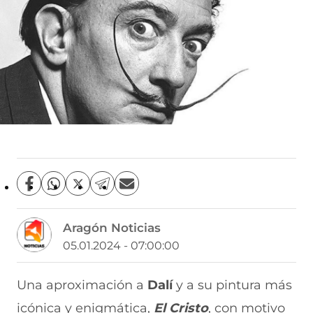
C
C
C
C
C
o
o
o
o
o
m
m
m
m
m
Aragón Noticias
p
p
p
p
p
a
a
a
a
a
05.01.2024 - 07:00:00
r
r
r
r
r
t
t
t
t
t
i
i
i
i
i
Una aproximación a
Dalí
y a su pintura más
r
r
r
r
r
icónica y enigmática,
El Cristo
, con motivo
e
p
p
p
p