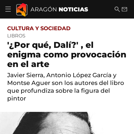
S
a
B
E
ARAGÓN
NOTICIAS
A
l
u
m
b
t
s
a
r
o
c
i
i
CULTURA Y SOCIEDAD
a
a
l
r
c
r
LIBROS
m
o
'¿Por qué, Dalí?' , el
e
n
n
t
enigma como provocación
ú
e
d
en el arte
n
e
i
n
d
Javier Sierra, Antonio López García y
a
o
v
Montse Aguer son los autores del libro
e
que profundiza sobre la figura del
g
pintor
a
c
i
ó
n