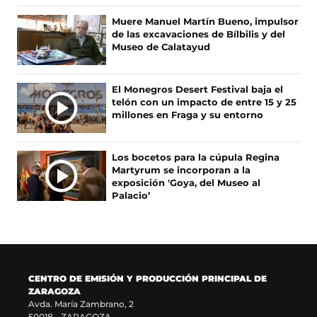
b
a
a
o
O
o
b
g
k
Muere Manuel Martín Bueno, impulsor
T
o
r
r
(
de las excavaciones de Bílbilis y del
I
k
e
a
s
Museo de Calatayud
(
e
m
e
C
s
n
(
a
I
e
u
s
b
A
El Monegros Desert Festival baja el
a
n
e
r
telón con un impacto de entre 15 y 25
S
b
a
a
e
millones en Fraga y su entorno
r
n
b
e
e
u
r
n
e
e
e
u
Los bocetos para la cúpula Regina
n
v
e
n
Martyrum se incorporan a la
u
a
n
a
exposición 'Goya, del Museo al
n
v
u
n
Palacio’
a
e
n
u
n
n
a
e
u
t
n
v
e
a
u
a
v
n
e
v
a
a
v
e
CENTRO DE EMISIÓN Y PRODUCCIÓN PRINCIPAL DE
v
)
a
n
ZARAGOZA
e
v
t
Avda. María Zambrano, 2
n
e
a
50018 - ZARAGOZA