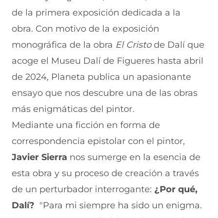
n
o
o
o
o
de la primera exposición dedicada a la
F
r
r
r
r
a
W
X
T
E
obra. Con motivo de la exposición
c
h
(
e
m
e
a
s
l
a
monográfica de la obra
El Cristo
de Dalí que
b
t
e
e
i
acoge el Museu Dalí de Figueres hasta abril
o
s
a
g
l
o
A
b
r
(
de 2024, Planeta publica un apasionante
k
p
r
a
s
(
p
e
m
e
ensayo que nos descubre una de las obras
s
(
e
(
a
e
s
n
s
b
más enigmáticas del pintor.
a
e
u
e
r
Mediante una ficción en forma de
b
a
n
a
e
r
b
a
b
e
correspondencia epistolar con el pintor,
e
r
n
r
n
e
e
u
e
u
Javier Sierra
nos sumerge en la esencia de
n
e
e
e
n
esta obra y su proceso de creación a través
u
n
v
n
a
n
u
a
u
n
de un perturbador interrogante:
¿Por qué,
a
n
v
n
u
n
a
e
a
e
Dalí?
"Para mi siempre ha sido un enigma.
u
n
n
n
v