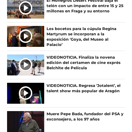
Ú
El Monegros Desert Festival baja el
n
n
n
n
telón con un impacto de entre 15 y 25
L
F
X
I
T
millones en Fraga y su entorno
T
a
(
n
i
c
s
s
k
I
e
e
t
T
M
Los bocetos para la cúpula Regina
b
a
a
o
A
Martyrum se incorporan a la
o
b
g
k
S
exposición 'Goya, del Museo al
o
r
r
(
Palacio’
N
k
e
a
s
O
(
e
m
e
VIDEONOTICIA. Finaliza la novena
s
n
(
a
T
edición del certamen de cine exprés
e
u
s
b
I
Belchite de Película
a
n
e
r
C
b
a
a
e
I
r
n
b
e
A
VIDEONOTICIA. Regresa ‘Jotalent’, el
e
u
r
n
talent show más popular de Aragón
S
e
e
e
u
n
v
e
n
u
a
n
a
n
v
u
n
Muere Pepe Bada, fundador del PSA y
a
e
n
u
exconsejero, a los 97 años
n
n
a
e
u
t
n
v
e
a
u
a