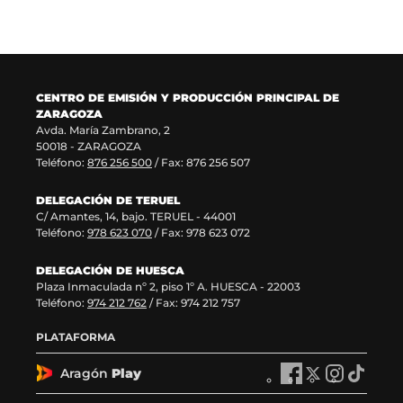
v
n
e
v
a
a
v
e
v
)
a
n
e
v
t
n
e
a
CENTRO DE EMISIÓN Y PRODUCCIÓN PRINCIPAL DE
t
n
n
ZARAGOZA
a
t
a
Avda. María Zambrano, 2
n
a
)
50018 - ZARAGOZA
a
n
Teléfono:
876 256 500
/ Fax: 876 256 507
)
a
)
DELEGACIÓN DE TERUEL
C/ Amantes, 14, bajo. TERUEL - 44001
Teléfono:
978 623 070
/ Fax: 978 623 072
DELEGACIÓN DE HUESCA
Plaza Inmaculada nº 2, piso 1º A. HUESCA - 22003
Teléfono:
974 212 762
/ Fax: 974 212 757
PLATAFORMA
Aragón
Play
A
A
A
A
r
r
r
r