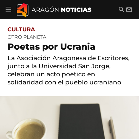
S
a
B
E
ARAGÓN
NOTICIAS
A
l
u
m
b
t
s
a
r
o
c
i
i
CULTURA
a
a
l
r
c
r
OTRO PLANETA
m
o
Poetas por Ucrania
e
n
n
t
ú
La Asociación Aragonesa de Escritores,
e
d
n
junto a la Universidad San Jorge,
e
i
celebran un acto poético en
n
d
a
o
solidaridad con el pueblo ucraniano
v
e
g
a
c
i
ó
n