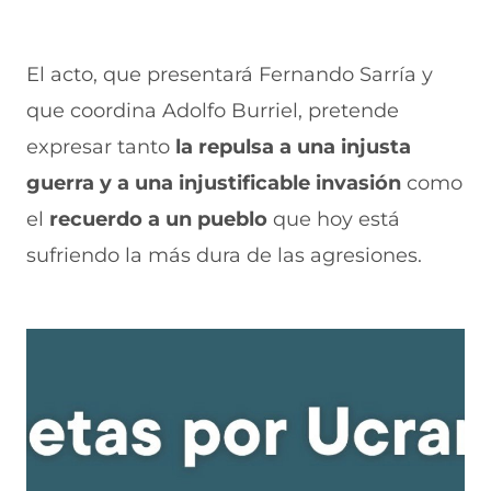
e
v
)
v
t
n
e
e
a
t
n
n
n
El acto, que presentará Fernando Sarría y
a
t
t
a
n
a
a
)
que coordina Adolfo Burriel, pretende
a
n
n
)
a
a
expresar tanto
la repulsa a una injusta
)
)
guerra y a una injustificable invasión
como
el
recuerdo a un pueblo
que hoy está
sufriendo la más dura de las agresiones.