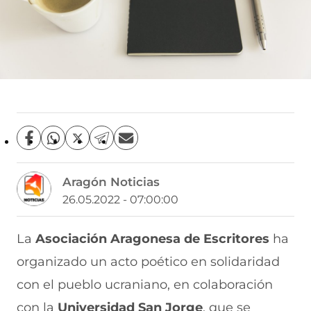
C
C
C
C
C
o
o
o
o
o
m
m
m
m
m
Aragón Noticias
p
p
p
p
p
a
a
a
a
a
26.05.2022 - 07:00:00
r
r
r
r
r
t
t
t
t
t
i
i
i
i
i
La
Asociación Aragonesa de Escritores
ha
r
r
r
r
r
organizado un acto poético en solidaridad
e
p
p
p
p
n
o
o
o
o
con el pueblo ucraniano, en colaboración
F
r
r
r
r
a
W
X
T
E
con la
Universidad San Jorge
, que se