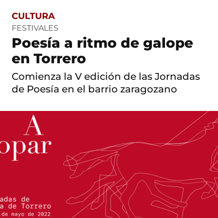
CULTURA
S
a
FESTIVALES
l
Poesía a ritmo de galope
t
o
en Torrero
a
c
Comienza la V edición de las Jornadas
o
n
de Poesía en el barrio zaragozano
t
e
n
i
d
o