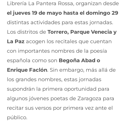
Librería La Pantera Rossa, organizan desde
k
p
r
a
s
(
p
e
m
e
el jueves 19 de mayo hasta el domingo 29
s
(
e
(
a
e
s
n
s
b
distintas actividades para estas jornadas.
a
e
u
e
r
Los distritos de
Torrero, Parque Venecia y
b
a
n
a
e
r
b
a
b
e
La Paz
acogen los recitales que cuentan
e
r
n
r
n
e
e
u
e
u
con importantes nombres de la poesía
n
e
e
e
n
española como son
u
n
v
n
a
Begoña Abad o
n
u
a
u
n
Enrique Faclón
. Sin embargo, más allá de
a
n
v
n
u
n
a
e
a
e
los grandes nombres, estas jornadas
u
n
n
n
v
e
u
t
u
a
supondrán la primera oportunidad para
v
e
a
e
v
algunos jóvenes poetas de Zaragoza para
a
v
n
v
e
v
a
a
a
n
recitar sus versos por primera vez ante el
e
v
)
v
t
n
e
e
a
público.
t
n
n
n
a
t
t
a