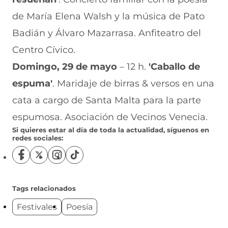
de María Elena Walsh y la música de Pato
Badián y Álvaro Mazarrasa. Anfiteatro del
Centro Cívico.
Domingo, 29 de mayo
– 12 h.
'Caballo de
espuma'
. Maridaje de birras & versos en una
cata a cargo de Santa Malta para la parte
espumosa. Asociación de Vecinos Venecia.
Si quieres estar al día de toda la actualidad, síguenos en
redes sociales:
S
S
S
S
í
í
í
í
g
g
g
g
u
u
u
u
Tags relacionados
e
e
e
e
Festivales
Poesía
n
n
n
n
o
o
o
o
s
s
s
s