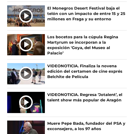
e
e
e
e
Ú
El Monegros Desert Festival baja el
n
n
n
n
telón con un impacto de entre 15 y 25
L
F
X
I
T
millones en Fraga y su entorno
T
a
(
n
i
c
s
s
k
I
e
e
t
T
M
Los bocetos para la cúpula Regina
b
a
a
o
A
Martyrum se incorporan a la
o
b
g
k
S
exposición 'Goya, del Museo al
o
r
r
(
Palacio’
N
k
e
a
s
O
(
e
m
e
VIDEONOTICIA. Finaliza la novena
s
n
(
a
T
edición del certamen de cine exprés
e
u
s
b
I
Belchite de Película
a
n
e
r
C
b
a
a
e
I
r
n
b
e
A
VIDEONOTICIA. Regresa ‘Jotalent’, el
e
u
r
n
talent show más popular de Aragón
S
e
e
e
u
n
v
e
n
u
a
n
a
n
v
u
n
Muere Pepe Bada, fundador del PSA y
a
e
n
u
exconsejero, a los 97 años
n
n
a
e