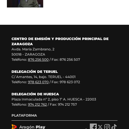
u
t
n
v
e
a
u
a
v
n
e
v
a
a
v
e
v
)
a
n
e
v
t
n
e
a
CENTRO DE EMISIÓN Y PRODUCCIÓN PRINCIPAL DE
t
n
n
ZARAGOZA
a
t
a
Avda. María Zambrano, 2
n
a
)
50018 - ZARAGOZA
a
n
Teléfono:
876 256 500
/ Fax: 876 256 507
)
a
)
DELEGACIÓN DE TERUEL
C/ Amantes, 14, bajo. TERUEL - 44001
Teléfono:
978 623 070
/ Fax: 978 623 072
DELEGACIÓN DE HUESCA
Plaza Inmaculada nº 2, piso 1º A. HUESCA - 22003
Teléfono:
974 212 762
/ Fax: 974 212 757
PLATAFORMA
Aragón
Play
A
A
A
A