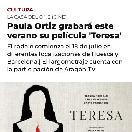
CULTURA
S
a
LA CASA DEL CINE (CINE)
l
Paula Ortiz grabará este
t
o
verano su película 'Teresa'
a
c
El rodaje comienza el 18 de julio en
o
n
diferentes localizaciones de Huesca y
t
Barcelona.| El largometraje cuenta con
e
n
la participación de Aragón TV
i
d
o