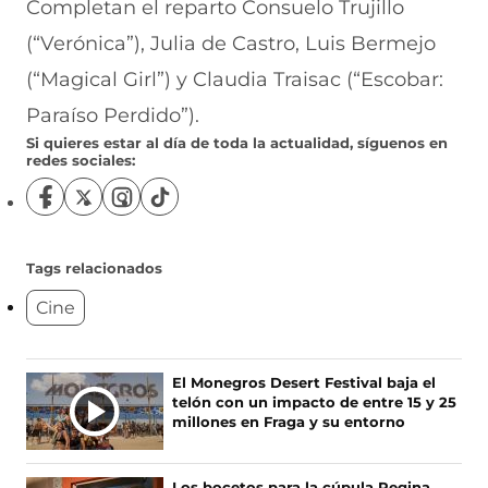
Completan el reparto Consuelo Trujillo
(“Verónica”), Julia de Castro, Luis Bermejo
(“Magical Girl”) y Claudia Traisac (“Escobar:
Paraíso Perdido”).
Si quieres estar al día de toda la actualidad, síguenos en
redes sociales:
S
S
S
S
í
í
í
í
g
g
g
g
u
u
u
u
Tags relacionados
e
e
e
e
Cine
n
n
n
n
o
o
o
o
s
s
s
s
e
e
e
e
Ú
El Monegros Desert Festival baja el
n
n
n
n
telón con un impacto de entre 15 y 25
L
F
X
I
T
millones en Fraga y su entorno
T
a
(
n
i
c
s
s
k
I
e
e
t
T
M
Los bocetos para la cúpula Regina