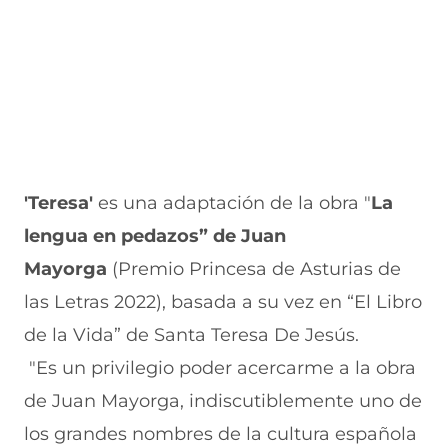
n
e
e
a
t
n
n
n
a
t
t
a
n
a
a
)
a
n
n
)
a
a
)
)
'Teresa'
es una adaptación de la obra "
La
lengua en pedazos” de Juan
Mayorga
(Premio Princesa de Asturias de
las Letras 2022), basada a su vez en “El Libro
de la Vida” de Santa Teresa De Jesús.
"Es un privilegio poder acercarme a la obra
de Juan Mayorga, indiscutiblemente uno de
los grandes nombres de la cultura española