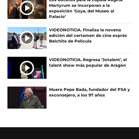
b
a
a
o
A
Martyrum se incorporan a la
o
b
g
k
S
exposición 'Goya, del Museo al
o
r
r
(
Palacio’
N
k
e
a
s
O
(
e
m
e
VIDEONOTICIA. Finaliza la novena
s
n
(
a
T
edición del certamen de cine exprés
e
u
s
b
I
Belchite de Película
a
n
e
r
C
b
a
a
e
I
r
n
b
e
A
VIDEONOTICIA. Regresa ‘Jotalent’, el
e
u
r
n
talent show más popular de Aragón
S
e
e
e
u
n
v
e
n
u
a
n
a
n
v
u
n
Muere Pepe Bada, fundador del PSA y
a
e
n
u
exconsejero, a los 97 años
n
n
a
e
u
t
n
v
e
a
u
a
v
n
e
v
a
a
v
e
v
)
a
n
e
v
t
n
e
a