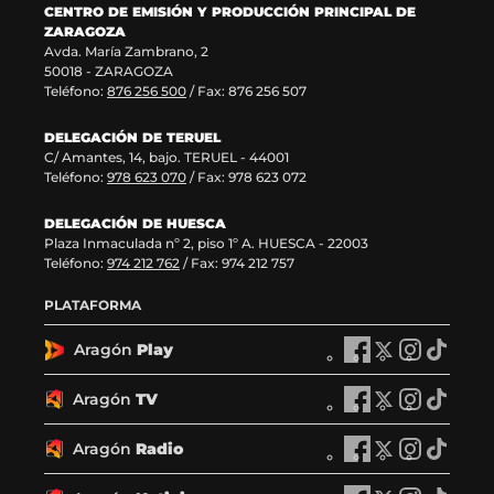
CENTRO DE EMISIÓN Y PRODUCCIÓN PRINCIPAL DE
t
n
n
ZARAGOZA
a
t
a
Avda. María Zambrano, 2
n
a
)
50018 - ZARAGOZA
a
n
Teléfono:
876 256 500
/ Fax: 876 256 507
)
a
)
DELEGACIÓN DE TERUEL
C/ Amantes, 14, bajo. TERUEL - 44001
Teléfono:
978 623 070
/ Fax: 978 623 072
DELEGACIÓN DE HUESCA
Plaza Inmaculada nº 2, piso 1º A. HUESCA - 22003
Teléfono:
974 212 762
/ Fax: 974 212 757
PLATAFORMA
Aragón
Play
A
A
A
A
r
r
r
r
a
a
a
a
Aragón
TV
A
A
A
A
g
g
g
g
r
r
r
r
ó
ó
ó
ó
a
a
a
a
Aragón
Radio
n
A
n
A
n
A
n
A
g
g
g
g
P
r
P
r
P
r
P
r
ó
ó
ó
ó