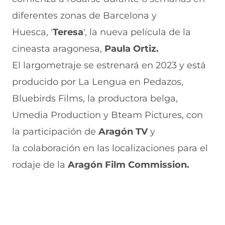
b
t
e
e
i
diferentes zonas de Barcelona y
o
s
a
g
l
o
A
b
r
(
Huesca, '
Teresa
', la nueva película de la
k
p
r
a
s
(
p
e
m
e
cineasta aragonesa,
Paula Ortiz.
s
(
e
(
a
e
s
n
s
b
El largometraje se estrenará en 2023 y está
a
e
u
e
r
producido por La Lengua en Pedazos,
b
a
n
a
e
r
b
a
b
e
Bluebirds Films, la productora belga,
e
r
n
r
n
e
e
u
e
u
Umedia Production y Bteam Pictures, con
n
e
e
e
n
la participación de
u
n
v
n
a
Aragón TV
y
n
u
a
u
n
la colaboración en las localizaciones para el
a
n
v
n
u
n
a
e
a
e
rodaje de la
Aragón Film Commission.
u
n
n
n
v
e
u
t
u
a
v
e
a
e
v
a
v
n
v
e
v
a
a
a
n
e
v
)
v
t