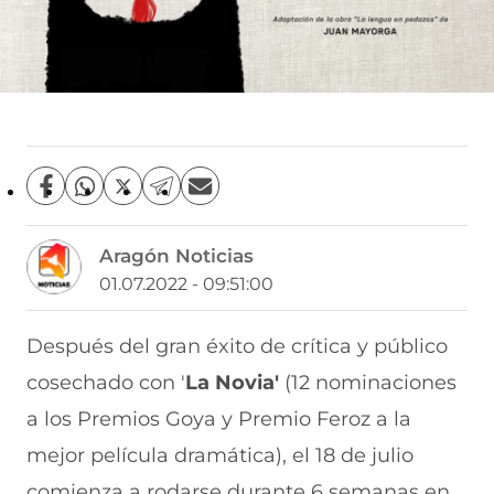
C
C
C
C
C
o
o
o
o
o
m
m
m
m
m
Aragón Noticias
p
p
p
p
p
a
a
a
a
a
01.07.2022 - 09:51:00
r
r
r
r
r
t
t
t
t
t
i
i
i
i
i
Después del gran éxito de crítica y público
r
r
r
r
r
cosechado con '
La Novia'
(12 nominaciones
e
p
p
p
p
n
o
o
o
o
a los Premios Goya y Premio Feroz a la
F
r
r
r
r
a
W
X
T
E
mejor película dramática), el 18 de julio
c
h
(
e
m
e
a
s
l
a
comienza a rodarse durante 6 semanas en