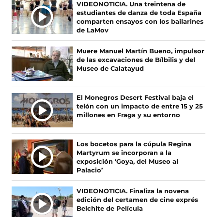
Ú
VIDEONOTICIA. Una treintena de
n
n
n
n
estudiantes de danza de toda España
L
F
X
I
T
comparten ensayos con los bailarines
T
a
(
n
i
de LaMov
c
s
s
k
I
e
e
t
T
M
Muere Manuel Martín Bueno, impulsor
b
a
a
o
A
de las excavaciones de Bílbilis y del
o
b
g
k
S
Museo de Calatayud
o
r
r
(
N
k
e
a
s
O
(
e
m
e
El Monegros Desert Festival baja el
s
n
(
a
T
telón con un impacto de entre 15 y 25
e
u
s
b
I
millones en Fraga y su entorno
a
n
e
r
C
b
a
a
e
I
r
n
b
e
A
Los bocetos para la cúpula Regina
e
u
r
n
Martyrum se incorporan a la
S
e
e
e
u
exposición 'Goya, del Museo al
n
v
e
n
Palacio’
u
a
n
a
n
v
u
n
VIDEONOTICIA. Finaliza la novena
a
e
n
u
edición del certamen de cine exprés
n
n
a
e
Belchite de Película
u
t
n
v