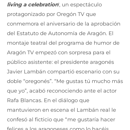
n
o
o
o
o
living a celebration
', un espectáculo
F
r
r
r
r
a
W
X
T
E
protagonizado por Oregón TV que
c
h
(
e
m
e
a
s
l
a
conmemora el aniversario de la aprobación
b
t
e
e
i
del Estatuto de Autonomía de Aragón. El
o
s
a
g
l
o
A
b
r
(
montaje teatral del programa de humor de
k
p
r
a
s
(
p
e
m
e
Aragón TV empezó con sorpresa para el
s
(
e
(
a
e
s
n
s
b
público asistente: el presidente aragonés
a
e
u
e
r
Javier Lambán compartió escenario con su
b
a
n
a
e
r
b
a
b
e
doble “oregonés”. “Me gustas tú mucho más
e
r
n
r
n
e
e
u
e
u
que yo”, acabó reconociendo ante el actor
n
e
e
e
n
Rafa Blancas. En el diálogo que
u
n
v
n
a
n
u
a
u
n
mantuvieron en escena el Lambán real le
a
n
v
n
u
n
a
e
a
e
confesó al ficticio que “me gustaría hacer
u
n
n
n
v
e
u
t
u
a
felices a los aragoneses como lo hacéis