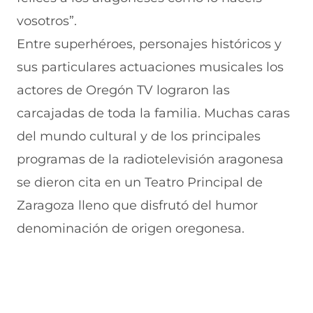
v
e
a
e
v
vosotros”.
a
v
n
v
e
v
a
a
a
n
Entre superhéroes, personajes históricos y
e
v
)
v
t
n
e
e
a
sus particulares actuaciones musicales los
t
n
n
n
a
t
t
a
actores de Oregón TV lograron las
n
a
a
)
carcajadas de toda la familia. Muchas caras
a
n
n
)
a
a
del mundo cultural y de los principales
)
)
programas de la radiotelevisión aragonesa
se dieron cita en un Teatro Principal de
Zaragoza lleno que disfrutó del humor
denominación de origen oregonesa.