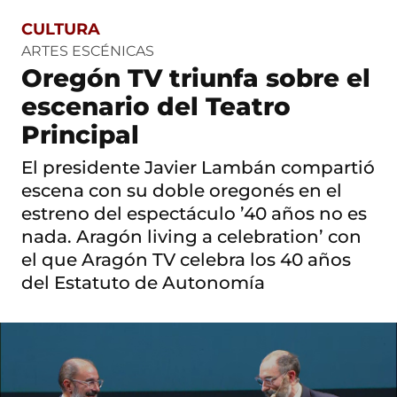
CULTURA
S
a
ARTES ESCÉNICAS
l
Oregón TV triunfa sobre el
t
o
escenario del Teatro
a
c
Principal
o
n
El presidente Javier Lambán compartió
t
escena con su doble oregonés en el
e
n
estreno del espectáculo ’40 años no es
i
nada. Aragón living a celebration’ con
d
o
el que Aragón TV celebra los 40 años
del Estatuto de Autonomía