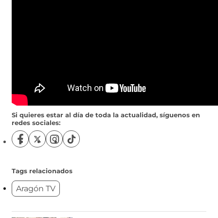
Si quieres estar al día de toda la actualidad, síguenos en
redes sociales:
S
S
S
S
í
í
í
í
g
g
g
g
u
u
u
u
Tags relacionados
e
e
e
e
Aragón TV
n
n
n
n
o
o
o
o
s
s
s
s
e
e
e
e