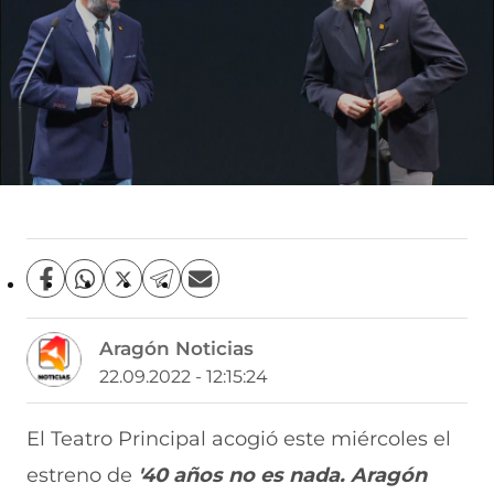
C
C
C
C
C
o
o
o
o
o
m
m
m
m
m
Aragón Noticias
p
p
p
p
p
a
a
a
a
a
22.09.2022 - 12:15:24
r
r
r
r
r
t
t
t
t
t
i
i
i
i
i
El Teatro Principal acogió este miércoles el
r
r
r
r
r
estreno de
'40 años no es nada. Aragón
e
p
p
p
p