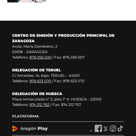
e
a
u
a
v
n
e
v
a
a
v
e
v
)
a
n
e
v
t
n
e
a
CENTRO DE EMISIÓN Y PRODUCCIÓN PRINCIPAL DE
t
n
n
ZARAGOZA
a
t
a
Avda. María Zambrano, 2
n
a
)
50018 - ZARAGOZA
a
n
Teléfono:
876 256 500
/ Fax: 876 256 507
)
a
)
DELEGACIÓN DE TERUEL
C/ Amantes, 14, bajo. TERUEL - 44001
Teléfono:
978 623 070
/ Fax: 978 623 072
DELEGACIÓN DE HUESCA
Plaza Inmaculada nº 2, piso 1º A. HUESCA - 22003
Teléfono:
974 212 762
/ Fax: 974 212 757
PLATAFORMA
Aragón
Play
A
A
A
A