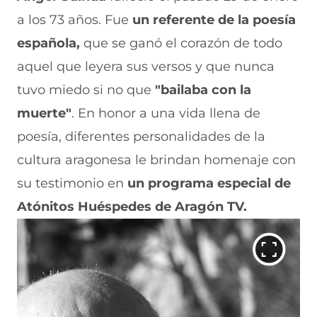
c
h
(
e
m
e
a
s
l
a
a los 73 años. Fue
un referente de la poesía
b
t
e
e
i
española,
que se ganó el corazón de todo
o
s
a
g
l
o
A
b
r
(
aquel que leyera sus versos y que nunca
k
p
r
a
s
(
p
e
m
e
tuvo miedo si no que
"bailaba con la
s
(
e
(
a
e
s
n
s
b
muerte"
. En honor a una vida llena de
a
e
u
e
r
poesía, diferentes personalidades de la
b
a
n
a
e
r
b
a
b
e
cultura aragonesa le brindan homenaje con
e
r
n
r
n
e
e
u
e
u
su testimonio en
un programa especial de
n
e
e
e
n
Atónitos Huéspedes de Aragón TV.
u
n
v
n
a
n
u
a
u
n
a
n
v
n
u
n
a
e
a
e
u
n
n
n
v
e
u
t
u
a
v
e
a
e
v
a
v
n
v
e
v
a
a
a
n