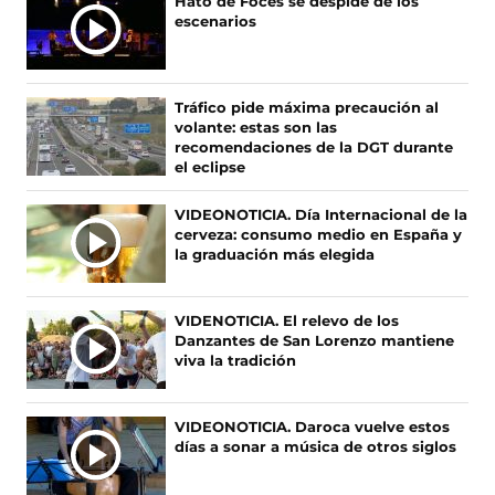
Ú
Hato de Foces se despide de los
n
n
n
n
escenarios
L
F
X
I
T
T
a
(
n
i
c
s
s
k
I
e
e
t
T
M
Tráfico pide máxima precaución al
b
a
a
o
A
volante: estas son las
o
b
g
k
S
recomendaciones de la DGT durante
o
r
r
(
el eclipse
N
k
e
a
s
O
(
e
m
e
VIDEONOTICIA. Día Internacional de la
s
n
(
a
T
cerveza: consumo medio en España y
e
u
s
b
I
la graduación más elegida
a
n
e
r
C
b
a
a
e
I
r
n
b
e
A
VIDENOTICIA. El relevo de los
e
u
r
n
Danzantes de San Lorenzo mantiene
S
e
e
e
u
viva la tradición
n
v
e
n
u
a
n
a
n
v
u
n
VIDEONOTICIA. Daroca vuelve estos
a
e
n
u
días a sonar a música de otros siglos
n
n
a
e
u
t
n
v
e
a
u
a