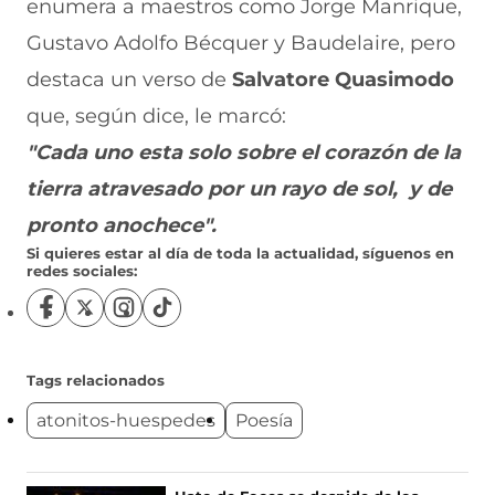
enumera a maestros como Jorge Manrique,
Gustavo Adolfo Bécquer y Baudelaire, pero
destaca un verso de
Salvatore Quasimodo
que, según dice, le marcó:
"Cada uno esta solo sobre el corazón de la
tierra atravesado por un rayo de sol, y de
pronto anochece".
Si quieres estar al día de toda la actualidad, síguenos en
redes sociales:
S
S
S
S
í
í
í
í
g
g
g
g
u
u
u
u
Tags relacionados
e
e
e
e
atonitos-huespedes
Poesía
n
n
n
n
o
o
o
o
s
s
s
s
e
e
e
e