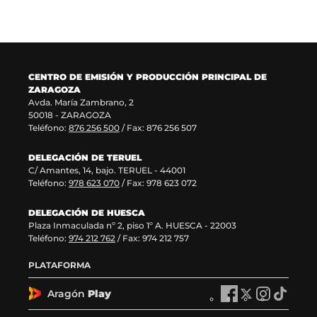
v
n
e
v
a
a
v
e
v
)
a
n
e
v
t
n
e
a
CENTRO DE EMISIÓN Y PRODUCCIÓN PRINCIPAL DE
t
n
n
ZARAGOZA
a
t
a
Avda. María Zambrano, 2
n
a
)
50018 - ZARAGOZA
a
n
Teléfono:
876 256 500
/ Fax: 876 256 507
)
a
)
DELEGACIÓN DE TERUEL
C/ Amantes, 14, bajo. TERUEL - 44001
Teléfono:
978 623 070
/ Fax: 978 623 072
DELEGACIÓN DE HUESCA
Plaza Inmaculada nº 2, piso 1º A. HUESCA - 22003
Teléfono:
974 212 762
/ Fax: 974 212 757
PLATAFORMA
Aragón
Play
A
A
A
A
r
r
r
r