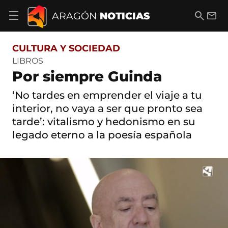
S
a
B
E
ARAGÓN
NOTICIAS
A
l
u
m
b
t
s
a
r
o
c
i
i
CULTURA Y SOCIEDAD
a
a
l
r
c
r
LIBROS
m
o
Por siempre Guinda
e
n
n
t
ú
‘No tardes en emprender el viaje a tu
e
d
n
interior, no vaya a ser que pronto sea
e
i
tarde’: vitalismo y hedonismo en su
n
d
a
o
legado eterno a la poesía española
v
e
g
a
c
i
ó
n