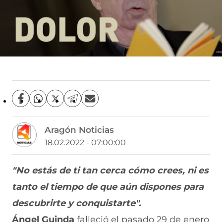
C
C
C
C
C
o
o
o
o
o
m
m
m
m
m
Aragón Noticias
p
p
p
p
p
a
a
a
a
a
18.02.2022 - 07:00:00
r
r
r
r
r
t
t
t
t
t
i
i
i
i
i
"No estás de ti tan cerca cómo crees, ni es
r
r
r
r
r
tanto el tiempo de que aún dispones para
e
p
p
p
p
n
o
o
o
o
descubrirte y conquistarte".
F
r
r
r
r
a
W
X
T
E
Ángel Guinda
falleció el pasado 29 de enero