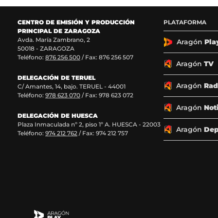
n
n
n
n
o
o
o
o
CENTRO DE EMISIÓN Y PRODUCCIÓN
PLATAFORMA
s
s
s
s
PRINCIPAL DE ZARAGOZA
e
e
e
e
Avda. María Zambrano, 2
n
n
n
n
Aragón
Pla
50018 - ZARAGOZA
F
X
I
T
Teléfono:
876 256 500
/ Fax: 876 256 507
a
(
n
i
Aragón
TV
c
s
s
k
DELEGACIÓN DE TERUEL
e
e
t
T
Aragón
Rad
C/ Amantes, 14, bajo. TERUEL - 44001
b
a
a
o
Teléfono:
978 623 070
/ Fax: 978 623 072
o
b
g
k
o
r
r
(
Aragón
Not
k
e
a
s
DELEGACIÓN DE HUESCA
Plaza Inmaculada nº 2, piso 1º A. HUESCA - 22003
(
e
m
e
Aragón
Dep
Teléfono:
974 212 762
/ Fax: 974 212 757
s
n
(
a
e
u
s
b
a
n
e
r
b
a
a
e
r
n
b
e
e
u
r
n
e
e
e
u
n
v
e
n
u
a
n
a
n
v
u
n