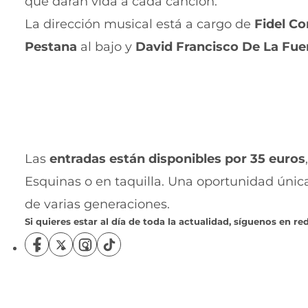
que darán vida a cada canción.
La dirección musical está a cargo de
Fidel Co
Pestana
al bajo y
David Francisco De La Fue
Las
entradas están disponibles por 35 euros
Esquinas o en taquilla. Una oportunidad única
de varias generaciones.
Si quieres estar al día de toda la actualidad, síguenos en red
S
S
S
S
í
í
í
í
g
g
g
g
u
u
u
u
e
e
e
e