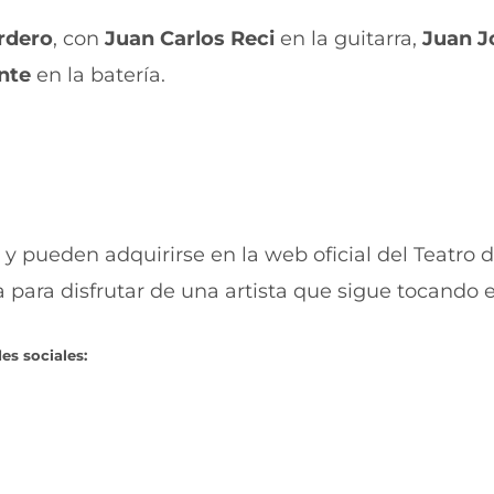
t
n
rdero
, con
Juan Carlos Reci
en la guitarra,
Juan J
a
t
n
a
nte
en la batería.
a
n
)
a
)
, y pueden adquirirse en la web oficial del Teatro d
 para disfrutar de una artista que sigue tocando 
es sociales: