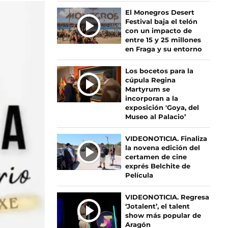
Ú
El Monegros Desert
Festival baja el telón
L
con un impacto de
T
entre 15 y 25 millones
I
en Fraga y su entorno
M
A
Los bocetos para la
S
cúpula Regina
Martyrum se
N
incorporan a la
O
exposición 'Goya, del
T
Museo al Palacio’
I
C
VIDEONOTICIA. Finaliza
I
la novena edición del
certamen de cine
A
exprés Belchite de
S
Película
VIDEONOTICIA. Regresa
‘Jotalent’, el talent
show más popular de
Aragón