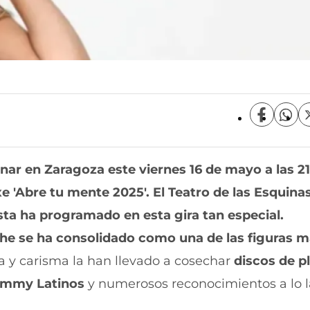
C
C
o
o
m
m
p
p
onar en Zaragoza este
viernes 16 de mayo a las 2
a
a
r
r
xe 'Abre tu mente 2025'
. El
Teatro de las Esquina
t
t
i
i
sta ha programado en esta gira tan especial.
r
r
he se ha consolidado como una de las figuras 
e
p
n
o
ía y carisma la han llevado a cosechar
discos de pl
F
r
a
W
ammy Latinos
y numerosos reconocimientos a lo l
c
h
e
a