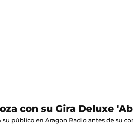
S
a
l
t
o
a
c
o
n
t
e
n
i
d
o
za con su Gira Deluxe 'Ab
 su público en Aragon Radio antes de su conc