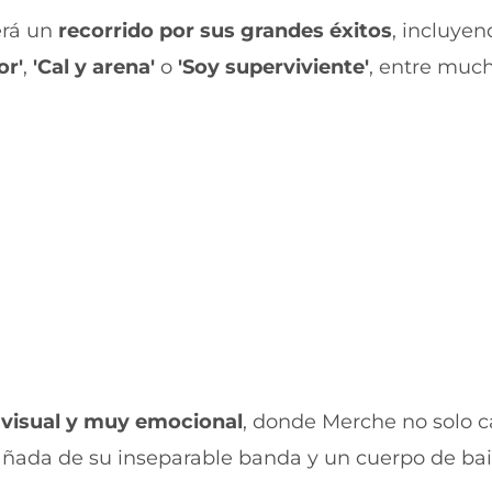
b
t
erá un
recorrido por sus grandes éxitos
, incluye
o
s
o
A
or'
,
'Cal y arena'
o
'Soy superviviente'
, entre much
k
p
(
p
s
(
e
s
a
e
b
a
r
b
e
r
e
e
n
e
u
n
n
u
a
n
n
a
u
n
e
u
v
e
 visual y muy emocional
, donde Merche no solo c
a
v
v
a
ñada de su inseparable banda y un cuerpo de bai
e
v
n
e