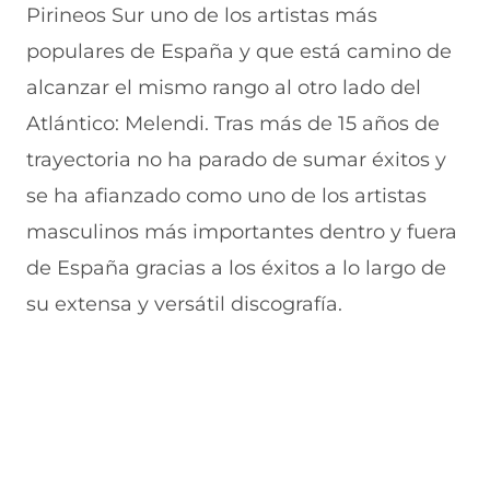
o
A
b
r
(
Pirineos Sur uno de los artistas más
k
p
r
a
s
(
p
e
m
e
populares de España y que está camino de
s
(
e
(
a
e
s
n
s
b
alcanzar el mismo rango al otro lado del
a
e
u
e
r
Atlántico: Melendi. Tras más de 15 años de
b
a
n
a
e
r
b
a
b
e
trayectoria no ha parado de sumar éxitos y
e
r
n
r
n
e
e
u
e
u
se ha afianzado como uno de los artistas
n
e
e
e
n
masculinos más importantes dentro y fuera
u
n
v
n
a
n
u
a
u
n
de España gracias a los éxitos a lo largo de
a
n
v
n
u
n
a
e
a
e
su extensa y versátil discografía.
u
n
n
n
v
e
u
t
u
a
v
e
a
e
v
a
v
n
v
e
v
a
a
a
n
e
v
)
v
t
n
e
e
a
t
n
n
n
a
t
t
a