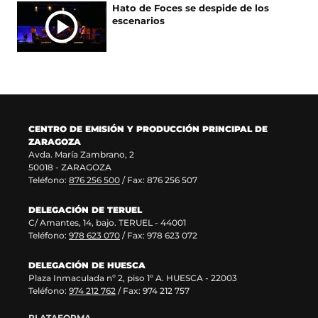
e
e
e
u
Hato de Foces se despide de los
n
v
e
n
escenarios
u
a
n
a
n
v
u
n
a
e
n
u
n
n
a
e
u
t
n
v
e
a
u
a
v
n
e
v
a
a
v
e
CENTRO DE EMISIÓN Y PRODUCCIÓN PRINCIPAL DE
v
)
a
n
ZARAGOZA
e
v
t
Avda. María Zambrano, 2
n
e
a
50018 - ZARAGOZA
t
n
n
Teléfono:
876 256 500
/ Fax: 876 256 507
a
t
a
n
a
)
DELEGACIÓN DE TERUEL
a
n
C/ Amantes, 14, bajo. TERUEL - 44001
)
a
Teléfono:
978 623 070
/ Fax: 978 623 072
)
DELEGACIÓN DE HUESCA
Plaza Inmaculada nº 2, piso 1º A. HUESCA - 22003
Teléfono:
974 212 762
/ Fax: 974 212 757
PLATAFORMA