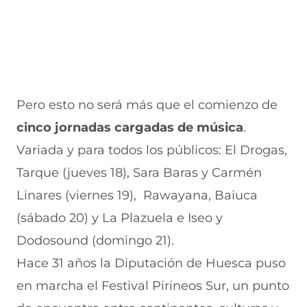
n
a
a
)
a
n
n
)
a
a
)
)
Pero esto no será más que el comienzo de
cinco jornadas cargadas de música
.
Variada y para todos los públicos: El Drogas,
Tarque (jueves 18), Sara Baras y Carmén
Linares (viernes 19), Rawayana, Baiuca
(sábado 20) y La Plazuela e Iseo y
Dodosound (domingo 21).
Hace 31 años la Diputación de Huesca puso
en marcha el Festival Pirineos Sur, un punto