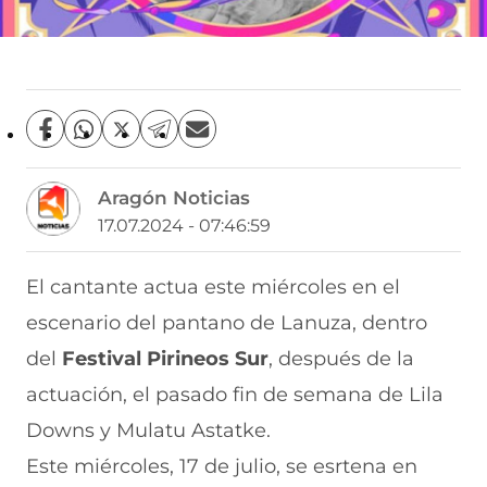
C
C
C
C
C
o
o
o
o
o
m
m
m
m
m
Aragón Noticias
p
p
p
p
p
a
a
a
a
a
17.07.2024 - 07:46:59
r
r
r
r
r
t
t
t
t
t
i
i
i
i
i
El cantante actua este miércoles en el
r
r
r
r
r
escenario del pantano de Lanuza, dentro
e
p
p
p
p
n
o
o
o
o
del
Festival Pirineos Sur
, después de la
F
r
r
r
r
a
W
X
T
E
actuación, el pasado fin de semana de Lila
c
h
(
e
m
e
a
s
l
a
Downs y Mulatu Astatke.
b
t
e
e
i
Este miércoles, 17 de julio, se esrtena en
o
s
a
g
l