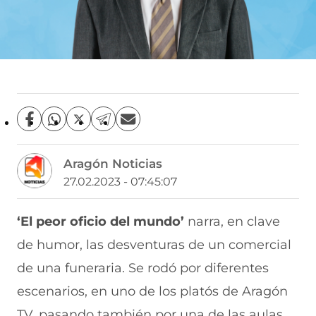
C
C
C
C
C
o
o
o
o
o
m
m
m
m
m
Aragón Noticias
p
p
p
p
p
a
a
a
a
a
27.02.2023 - 07:45:07
r
r
r
r
r
t
t
t
t
t
i
i
i
i
i
‘El peor oficio del mundo’
narra, en clave
r
r
r
r
r
de humor, las desventuras de un comercial
e
p
p
p
p
n
o
o
o
o
de una funeraria. Se rodó por diferentes
F
r
r
r
r
a
W
X
T
E
escenarios, en uno de los platós de Aragón
c
h
(
e
m
e
a
s
l
a
TV, pasando también por una de las aulas