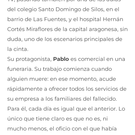
b
t
e
e
i
del colegio Santo Domingo de Silos, en el
o
s
a
g
l
o
A
b
r
(
barrio de Las Fuentes, y el hospital Hernán
k
p
r
a
s
(
p
e
m
e
Cortés Miraflores de la capital aragonesa, sin
s
(
e
(
a
e
s
n
s
b
duda, uno de los escenarios principales de
a
e
u
e
r
la cinta.
b
a
n
a
e
r
b
a
b
e
Su protagonista,
Pablo
es comercial en una
e
r
n
r
n
e
e
u
e
u
funeraria. Su trabajo comienza cuando
n
e
e
e
n
alguien muere: en ese momento, acude
u
n
v
n
a
n
u
a
u
n
rápidamente a ofrecer todos los servicios de
a
n
v
n
u
n
a
e
a
e
su empresa a los familiares del fallecido.
u
n
n
n
v
e
u
t
u
a
Para él, cada día es igual que el anterior. Lo
v
e
a
e
v
único que tiene claro es que no es, ni
a
v
n
v
e
v
a
a
a
n
mucho menos, el oficio con el que había
e
v
)
v
t