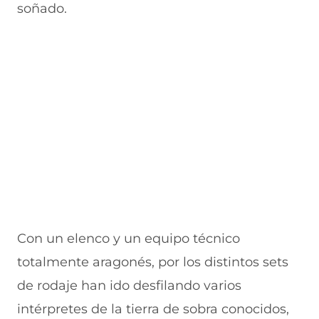
n
e
e
a
soñado.
t
n
n
n
a
t
t
a
n
a
a
)
a
n
n
)
a
a
)
)
Con un elenco y un equipo técnico
totalmente aragonés, por los distintos sets
de rodaje han ido desfilando varios
intérpretes de la tierra de sobra conocidos,