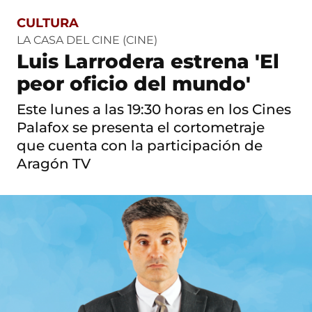
CULTURA
S
a
LA CASA DEL CINE (CINE)
l
Luis Larrodera estrena 'El
t
o
peor oficio del mundo'
a
c
Este lunes a las 19:30 horas en los Cines
o
n
Palafox se presenta el cortometraje
t
que cuenta con la participación de
e
n
Aragón TV
i
d
o