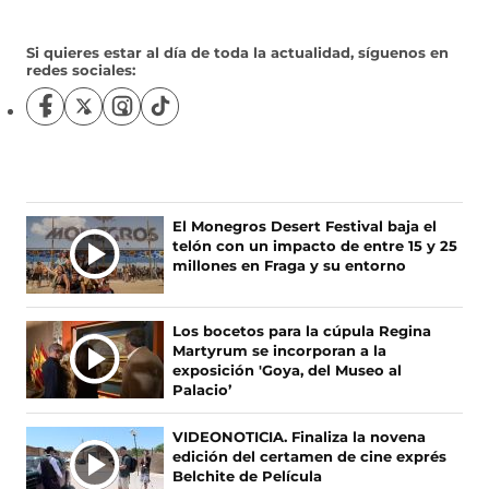
Si quieres estar al día de toda la actualidad, síguenos en
redes sociales:
S
S
S
S
í
í
í
í
g
g
g
g
u
u
u
u
e
e
e
e
n
n
n
n
Ú
El Monegros Desert Festival baja el
o
o
o
o
telón con un impacto de entre 15 y 25
L
s
s
s
s
millones en Fraga y su entorno
T
e
e
e
e
I
n
n
n
n
F
X
I
T
M
Los bocetos para la cúpula Regina
a
(
n
i
A
Martyrum se incorporan a la
c
s
s
k
S
exposición 'Goya, del Museo al
e
e
t
T
Palacio’
N
b
a
a
o
O
o
b
g
k
VIDEONOTICIA. Finaliza la novena
T
o
r
r
(
edición del certamen de cine exprés
I
k
e
a
s
Belchite de Película
(
e
m
e