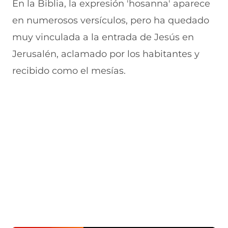
En la Biblia, la expresión 'hosanna' aparece
u
n
n
n
v
e
u
t
u
a
en numerosos versículos, pero ha quedado
v
e
a
e
v
muy vinculada a la entrada de Jesús en
a
v
n
v
e
v
a
a
a
n
Jerusalén, aclamado por los habitantes y
e
v
)
v
t
n
e
e
a
recibido como el mesías.
t
n
n
n
a
t
t
a
n
a
a
)
a
n
n
)
a
a
)
)