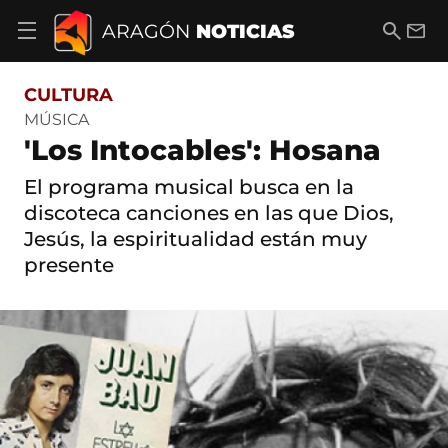
S
a
B
E
ARAGÓN
NOTICIAS
A
l
u
m
b
t
s
a
r
o
c
i
i
CULTURA
a
a
l
r
c
r
MÚSICA
m
o
'Los Intocables': Hosana
e
n
n
t
ú
El programa musical busca en la
e
d
n
discoteca canciones en las que Dios,
e
i
Jesús, la espiritualidad están muy
n
d
a
o
presente
v
e
g
a
c
i
ó
n