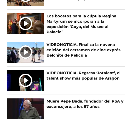
T
a
(
n
i
c
s
s
k
I
e
e
t
T
M
Los bocetos para la cúpula Regina
b
a
a
o
A
Martyrum se incorporan a la
o
b
g
k
S
exposición 'Goya, del Museo al
o
r
r
(
Palacio’
N
k
e
a
s
O
(
e
m
e
VIDEONOTICIA. Finaliza la novena
s
n
(
a
T
edición del certamen de cine exprés
e
u
s
b
I
Belchite de Película
a
n
e
r
C
b
a
a
e
I
r
n
b
e
A
VIDEONOTICIA. Regresa ‘Jotalent’, el
e
u
r
n
talent show más popular de Aragón
S
e
e
e
u
n
v
e
n
u
a
n
a
n
v
u
n
Muere Pepe Bada, fundador del PSA y
a
e
n
u
exconsejero, a los 97 años
n
n
a
e
u
t
n
v
e
a
u
a
v
n
e
v
a
a
v
e