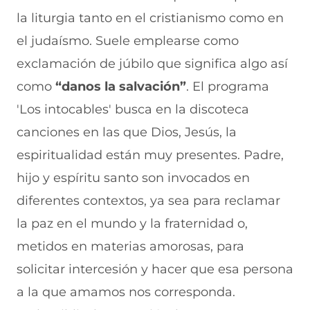
r
r
r
r
r
la liturgia tanto en el cristianismo como en
e
p
p
p
p
n
o
o
o
o
el judaísmo. Suele emplearse como
F
r
r
r
r
a
W
X
T
E
exclamación de júbilo que significa algo así
c
h
(
e
m
e
a
s
l
a
como
“danos la salvación”
. El programa
b
t
e
e
i
'Los intocables' busca en la discoteca
o
s
a
g
l
o
A
b
r
(
canciones en las que Dios, Jesús, la
k
p
r
a
s
(
p
e
m
e
espiritualidad están muy presentes. Padre,
s
(
e
(
a
e
s
n
s
b
hijo y espíritu santo son invocados en
a
e
u
e
r
diferentes contextos, ya sea para reclamar
b
a
n
a
e
r
b
a
b
e
la paz en el mundo y la fraternidad o,
e
r
n
r
n
e
e
u
e
u
metidos en materias amorosas, para
n
e
e
e
n
solicitar intercesión y hacer que esa persona
u
n
v
n
a
n
u
a
u
n
a la que amamos nos corresponda.
a
n
v
n
u
n
a
e
a
e