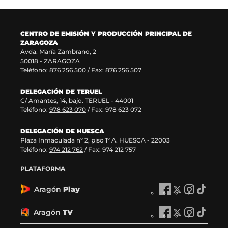
v
)
a
n
e
v
t
n
e
a
CENTRO DE EMISIÓN Y PRODUCCIÓN PRINCIPAL DE
t
n
n
ZARAGOZA
a
t
a
Avda. María Zambrano, 2
n
a
)
50018 - ZARAGOZA
a
n
Teléfono:
876 256 500
/ Fax: 876 256 507
)
a
)
DELEGACIÓN DE TERUEL
C/ Amantes, 14, bajo. TERUEL - 44001
Teléfono:
978 623 070
/ Fax: 978 623 072
DELEGACIÓN DE HUESCA
Plaza Inmaculada nº 2, piso 1º A. HUESCA - 22003
Teléfono:
974 212 762
/ Fax: 974 212 757
PLATAFORMA
Aragón
Play
A
A
A
A
r
r
r
r
a
a
a
a
Aragón
TV
A
A
A
A
g
g
g
g
r
r
r
r