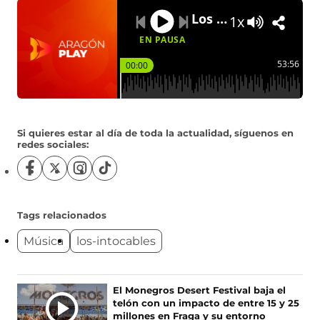
Los Intocables - T02P32 – ‘Hosana’
1x
EN PAUSA
53:56
00:00
Si quieres estar al día de toda la actualidad, síguenos en
redes sociales:
S
S
S
S
í
í
í
í
g
g
g
g
u
u
u
u
Tags relacionados
e
e
e
e
Música
los-intocables
n
n
n
n
o
o
o
o
s
s
s
s
e
e
e
e
Ú
El Monegros Desert Festival baja el
n
n
n
n
telón con un impacto de entre 15 y 25
L
F
X
I
T
millones en Fraga y su entorno