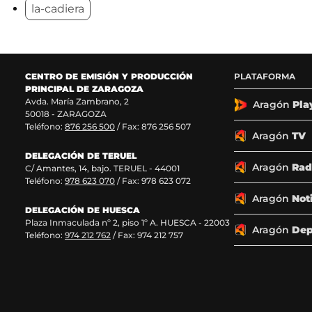
la-cadiera
n
n
n
n
o
o
o
o
s
s
s
s
e
e
e
e
n
n
n
n
F
X
I
T
CENTRO DE EMISIÓN Y PRODUCCIÓN
PLATAFORMA
a
(
n
i
PRINCIPAL DE ZARAGOZA
c
s
s
k
Avda. María Zambrano, 2
Aragón
Pla
50018 - ZARAGOZA
e
e
t
T
Teléfono:
876 256 500
/ Fax: 876 256 507
b
a
a
o
Aragón
TV
o
b
g
k
o
r
r
(
DELEGACIÓN DE TERUEL
Aragón
Rad
k
e
a
s
C/ Amantes, 14, bajo. TERUEL - 44001
(
e
m
e
Teléfono:
978 623 070
/ Fax: 978 623 072
s
n
(
a
Aragón
Not
e
u
s
b
DELEGACIÓN DE HUESCA
a
n
e
r
Plaza Inmaculada nº 2, piso 1º A. HUESCA - 22003
Aragón
Dep
b
a
a
e
Teléfono:
974 212 762
/ Fax: 974 212 757
r
n
b
e
e
u
r
n
e
e
e
u
n
v
e
n
u
a
n
a