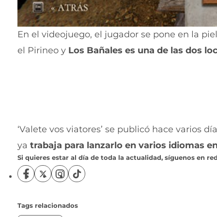
En el videojuego, el jugador se pone en la piel
el Pirineo y
Los Bañales es una de las dos lo
‘Valete vos viatores’ se publicó hace varios d
ya
trabaja para lanzarlo en varios idiomas 
Si quieres estar al día de toda la actualidad, síguenos en red
S
S
S
S
í
í
í
í
g
g
g
g
u
u
u
u
Tags relacionados
e
e
e
e