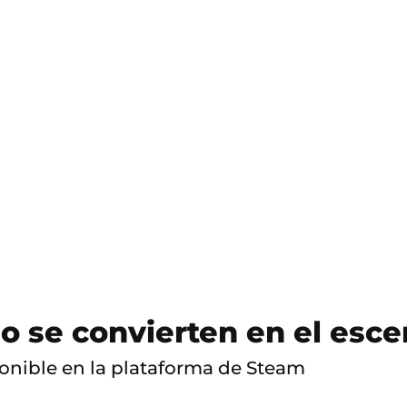
S
a
l
t
o
a
c
o
n
t
e
n
i
d
o
lo se convierten en el esc
sponible en la plataforma de Steam