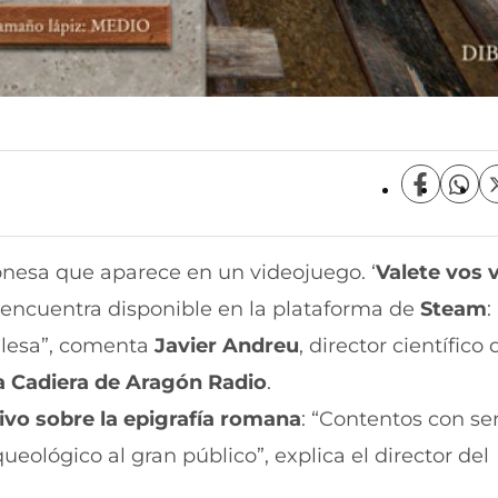
C
C
o
o
m
m
p
p
nesa que aparece en un videojuego. ‘
Valete vos 
a
a
r
r
e encuentra disponible en la plataforma de
Steam
:
t
t
i
i
nglesa”, comenta
Javier Andreu
, director científico 
r
r
a Cadiera de Aragón Radio
.
e
p
n
o
vo sobre la epigrafía romana
: “Contentos con se
F
r
a
W
ológico al gran público”, explica el director del
c
h
e
a