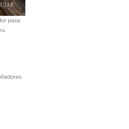
ador pasa
eu.
olladores