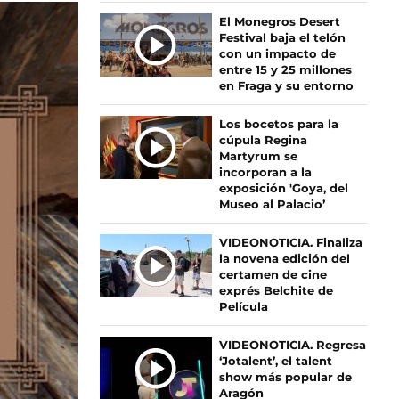
Ú
El Monegros Desert
Festival baja el telón
L
con un impacto de
T
entre 15 y 25 millones
I
en Fraga y su entorno
M
A
Los bocetos para la
S
cúpula Regina
Martyrum se
N
incorporan a la
O
exposición 'Goya, del
T
Museo al Palacio’
I
C
VIDEONOTICIA. Finaliza
I
la novena edición del
certamen de cine
A
exprés Belchite de
S
Película
VIDEONOTICIA. Regresa
‘Jotalent’, el talent
show más popular de
Aragón