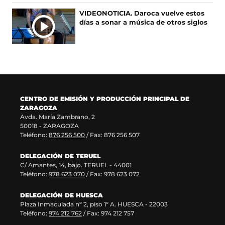
n
v
u
n
VIDEONOTICIA. Daroca vuelve estos
a
e
n
u
días a sonar a música de otros siglos
n
n
a
e
u
t
n
v
e
a
u
a
v
n
e
v
a
a
v
e
v
)
a
n
e
v
t
n
e
a
CENTRO DE EMISIÓN Y PRODUCCIÓN PRINCIPAL DE
t
n
n
ZARAGOZA
a
t
a
Avda. María Zambrano, 2
n
a
)
50018 - ZARAGOZA
a
n
Teléfono:
876 256 500
/ Fax: 876 256 507
)
a
)
DELEGACIÓN DE TERUEL
C/ Amantes, 14, bajo. TERUEL - 44001
Teléfono:
978 623 070
/ Fax: 978 623 072
DELEGACIÓN DE HUESCA
Plaza Inmaculada nº 2, piso 1º A. HUESCA - 22003
Teléfono:
974 212 762
/ Fax: 974 212 757