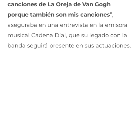
canciones de La Oreja de Van Gogh
a
v
n
v
e
v
a
a
a
n
porque también son mis canciones
”,
e
v
)
v
t
n
e
e
a
aseguraba en una entrevista en la emisora
t
n
n
n
a
t
t
a
musical Cadena Dial, que su legado con la
n
a
a
)
banda seguirá presente en sus actuaciones.
a
n
n
)
a
a
)
)