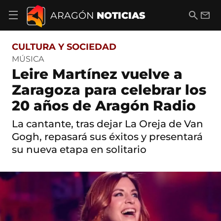
S
a
B
E
ARAGÓN
NOTICIAS
A
l
u
m
b
t
s
a
r
o
c
i
i
CULTURA Y SOCIEDAD
a
a
l
r
c
r
MÚSICA
m
o
Leire Martínez vuelve a
e
n
n
t
Zaragoza para celebrar los
ú
e
d
20 años de Aragón Radio
n
e
i
n
d
La cantante, tras dejar La Oreja de Van
a
o
v
Gogh, repasará sus éxitos y presentará
e
su nueva etapa en solitario
g
a
c
i
ó
n