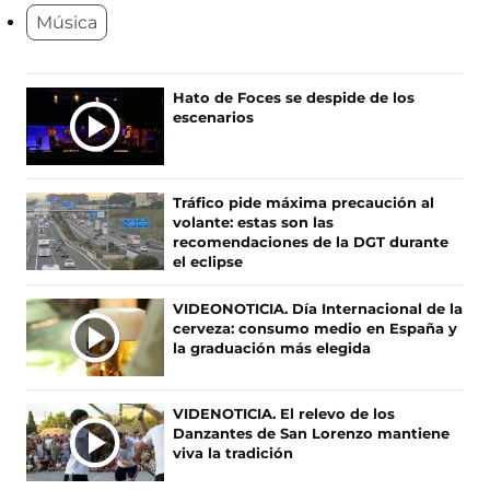
e
e
e
e
Música
n
n
n
n
o
o
o
o
s
s
s
s
e
e
e
e
Ú
Hato de Foces se despide de los
n
n
n
n
escenarios
L
F
X
I
T
T
a
(
n
i
c
s
s
k
I
e
e
t
T
M
Tráfico pide máxima precaución al
b
a
a
o
A
volante: estas son las
o
b
g
k
S
recomendaciones de la DGT durante
o
r
r
(
el eclipse
N
k
e
a
s
O
(
e
m
e
VIDEONOTICIA. Día Internacional de la
s
n
(
a
T
cerveza: consumo medio en España y
e
u
s
b
I
la graduación más elegida
a
n
e
r
C
b
a
a
e
I
r
n
b
e
A
VIDENOTICIA. El relevo de los
e
u
r
n
Danzantes de San Lorenzo mantiene
S
e
e
e
u
viva la tradición
n
v
e
n
u
a
n
a