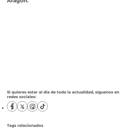
Aragón.
Si quieres estar al día de toda la actualidad, síguenos en
redes sociales:
S
S
S
S
í
í
í
í
g
g
g
g
u
u
u
u
Tags relacionados