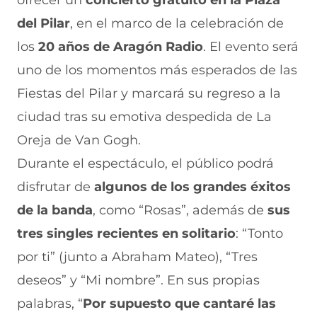
ofrecer un
concierto gratuito en la Plaza
F
r
r
r
r
a
W
X
T
E
del Pilar
, en el marco de la celebración de
c
h
(
e
m
e
a
s
l
a
los
20 años de Aragón Radio
. El evento será
b
t
e
e
i
uno de los momentos más esperados de las
o
s
a
g
l
o
A
b
r
(
Fiestas del Pilar y marcará su regreso a la
k
p
r
a
s
(
p
e
m
e
ciudad tras su emotiva despedida de La
s
(
e
(
a
e
s
n
s
b
Oreja de Van Gogh.
a
e
u
e
r
Durante el espectáculo, el público podrá
b
a
n
a
e
r
b
a
b
e
disfrutar de
algunos de los grandes éxitos
e
r
n
r
n
e
e
u
e
u
de la banda
, como “Rosas”, además de
sus
n
e
e
e
n
tres singles recientes en solitario
u
n
v
n
a
: “Tonto
n
u
a
u
n
por ti” (junto a Abraham Mateo), “Tres
a
n
v
n
u
n
a
e
a
e
deseos” y “Mi nombre”. En sus propias
u
n
n
n
v
e
u
t
u
a
palabras, “
Por supuesto que cantaré las
v
e
a
e
v