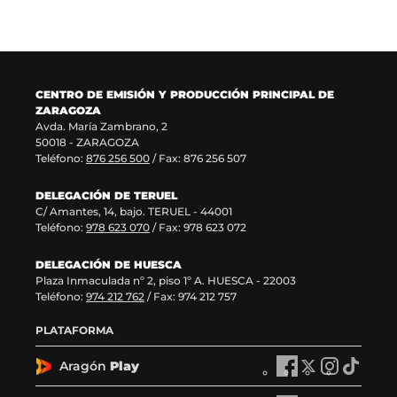
a
e
n
u
n
n
a
e
u
t
n
v
e
a
u
a
v
n
e
v
a
a
v
e
CENTRO DE EMISIÓN Y PRODUCCIÓN PRINCIPAL DE
v
)
a
n
ZARAGOZA
e
v
t
Avda. María Zambrano, 2
n
e
a
50018 - ZARAGOZA
t
n
n
Teléfono:
876 256 500
/ Fax: 876 256 507
a
t
a
n
a
)
DELEGACIÓN DE TERUEL
a
n
C/ Amantes, 14, bajo. TERUEL - 44001
)
a
Teléfono:
978 623 070
/ Fax: 978 623 072
)
DELEGACIÓN DE HUESCA
Plaza Inmaculada nº 2, piso 1º A. HUESCA - 22003
Teléfono:
974 212 762
/ Fax: 974 212 757
PLATAFORMA
Aragón
Play
A
A
A
A
r
r
r
r