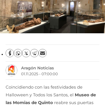
C
C
C
C
C
o
o
o
o
o
m
m
m
m
m
Aragón Noticias
p
p
p
p
p
a
a
a
a
a
01.11.2025 - 07:00:00
r
r
r
r
r
t
t
t
t
t
i
i
i
i
i
Coincidiendo con las festividades de
r
r
r
r
r
Halloween y Todos los Santos, el
Museo de
e
p
p
p
p
n
o
o
o
o
las Momias de Quinto
reabre sus puertas
F
r
r
r
r