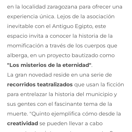
a
W
X
T
E
en la localidad zaragozana para ofrecer una
c
h
(
e
m
e
a
s
l
a
experiencia única. Lejos de la asociación
b
t
e
e
i
inevitable con el Antiguo Egipto, este
o
s
a
g
l
o
A
b
r
(
espacio invita a conocer la historia de la
k
p
r
a
s
(
p
e
m
e
momificación a través de los cuerpos que
s
(
e
(
a
e
s
n
s
b
alberga, en un proyecto bautizado como
a
e
u
e
r
"Los misterios de la eternidad"
.
b
a
n
a
e
r
b
a
b
e
La gran novedad reside en una serie de
e
r
n
r
n
e
e
u
e
u
recorridos teatralizados
que usan la ficción
n
e
e
e
n
para entrelazar la historia del municipio y
u
n
v
n
a
n
u
a
u
n
sus gentes con el fascinante tema de la
a
n
v
n
u
n
a
e
a
e
muerte. "Quinto ejemplifica cómo desde la
u
n
n
n
v
e
u
t
u
a
creatividad
se pueden llevar a cabo
v
e
a
e
v