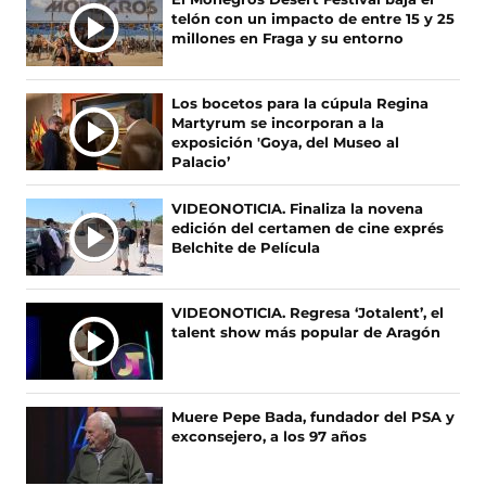
Ú
o
o
o
o
telón con un impacto de entre 15 y 25
L
s
s
s
s
millones en Fraga y su entorno
T
e
e
e
e
I
n
n
n
n
F
X
I
T
M
Los bocetos para la cúpula Regina
a
(
n
i
A
Martyrum se incorporan a la
c
s
s
k
S
exposición 'Goya, del Museo al
e
e
t
T
Palacio’
N
b
a
a
o
O
o
b
g
k
VIDEONOTICIA. Finaliza la novena
T
o
r
r
(
edición del certamen de cine exprés
I
k
e
a
s
Belchite de Película
(
e
m
e
C
s
n
(
a
I
e
u
s
b
A
VIDEONOTICIA. Regresa ‘Jotalent’, el
a
n
e
r
talent show más popular de Aragón
S
b
a
a
e
r
n
b
e
e
u
r
n
e
e
e
u
Muere Pepe Bada, fundador del PSA y
n
v
e
n
exconsejero, a los 97 años
u
a
n
a
n
v
u
n