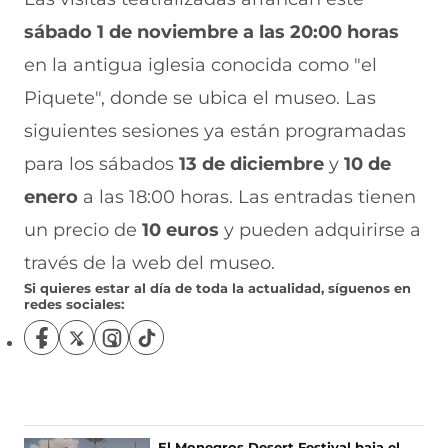
sábado 1 de noviembre a las 20:00 horas
en la antigua iglesia conocida como "el
Piquete", donde se ubica el museo. Las
siguientes sesiones ya están programadas
para los sábados
13 de diciembre
y
10 de
enero
a las 18:00 horas. Las entradas tienen
un precio de
10 euros
y pueden adquirirse a
través de la web del museo.
Si quieres estar al día de toda la actualidad, síguenos en
redes sociales:
S
S
S
S
í
í
í
í
g
g
g
g
u
u
u
u
e
e
e
e
n
n
n
n
El Monegros Desert Festival baja el