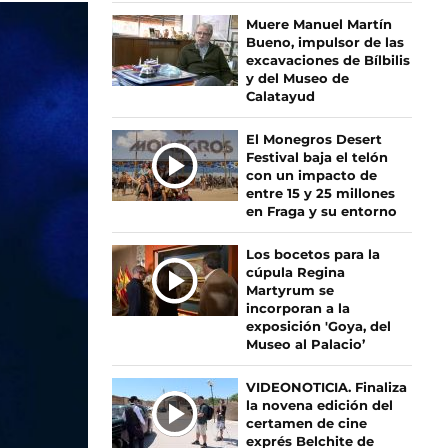
Ú
Muere Manuel Martín
Bueno, impulsor de las
L
excavaciones de Bílbilis
T
y del Museo de
I
Calatayud
M
A
El Monegros Desert
S
Festival baja el telón
con un impacto de
N
entre 15 y 25 millones
O
en Fraga y su entorno
T
I
Los bocetos para la
C
cúpula Regina
I
Martyrum se
incorporan a la
A
exposición 'Goya, del
S
Museo al Palacio’
VIDEONOTICIA. Finaliza
la novena edición del
certamen de cine
exprés Belchite de