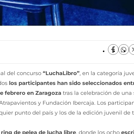
C
C
o
o
m
m
p
p
nal del concurso
“LuchaLibro”
, en la categoría juv
a
a
r
r
odos
los participantes han sido seleccionados ent
t
t
i
i
de febrero en Zaragoza
tras la celebración de una 
r
r
 Atrapavientos y Fundación Ibercaja. Los participa
e
p
n
o
ier punto del país y los de la edición juvenil de 
F
r
a
W
c
h
e
a
ring de pelea de lucha libre
, donde los ocho
escr