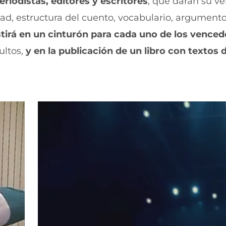
riodistas, editores y escritores
, que darán su ve
t
n
idad, estructura del cuento, vocabulario, argumento
a
t
n
a
tirá en un cinturón para cada uno de los venced
a
n
)
a
ultos,
y en la publicación de un libro con textos d
)
.