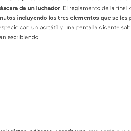
b
t
áscara de un luchador
. El reglamento de la final 
o
s
o
A
inutos incluyendo los tres elementos que se les
k
p
(
p
 espacio con un portátil y una pantalla gigante sob
s
(
e
s
án escribiendo.
a
e
b
a
r
b
e
r
e
e
n
e
u
n
n
u
a
n
n
a
u
n
e
u
v
e
a
v
v
a
e
v
n
e