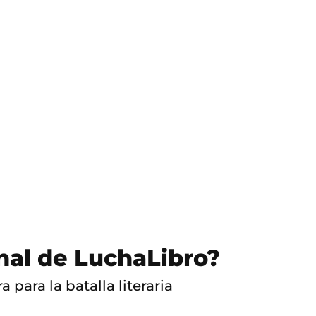
S
a
l
t
o
a
c
o
n
t
e
n
i
d
o
inal de LuchaLibro?
 para la batalla literaria