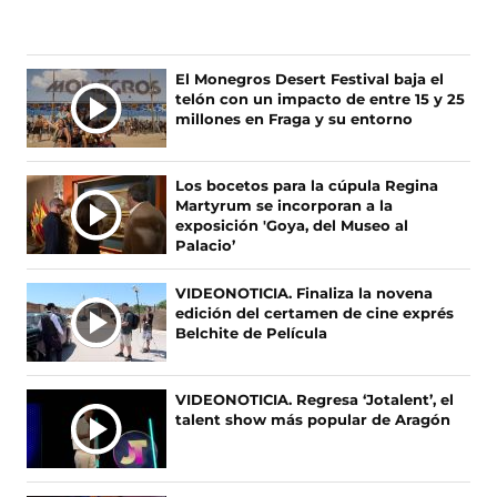
g
g
g
g
u
u
u
u
e
e
e
e
n
n
n
n
Ú
El Monegros Desert Festival baja el
o
o
o
o
telón con un impacto de entre 15 y 25
L
s
s
s
s
millones en Fraga y su entorno
T
e
e
e
e
I
n
n
n
n
F
X
I
T
M
Los bocetos para la cúpula Regina
a
(
n
i
A
Martyrum se incorporan a la
c
s
s
k
S
exposición 'Goya, del Museo al
e
e
t
T
Palacio’
N
b
a
a
o
O
o
b
g
k
VIDEONOTICIA. Finaliza la novena
T
o
r
r
(
edición del certamen de cine exprés
I
k
e
a
s
Belchite de Película
(
e
m
e
C
s
n
(
a
I
e
u
s
b
A
VIDEONOTICIA. Regresa ‘Jotalent’, el
a
n
e
r
talent show más popular de Aragón
S
b
a
a
e
r
n
b
e
e
u
r
n
e
e
e
u