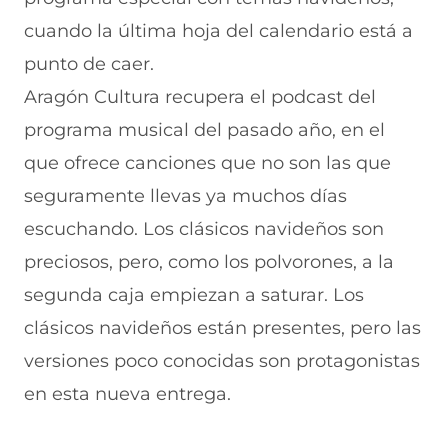
F
r
r
r
r
a
W
X
T
E
cuando la última hoja del calendario está a
c
h
(
e
m
e
a
s
l
a
punto de caer.
b
t
e
e
i
Aragón Cultura recupera el podcast del
o
s
a
g
l
o
A
b
r
(
programa musical del pasado año, en el
k
p
r
a
s
(
p
e
m
e
que ofrece canciones que no son las que
s
(
e
(
a
e
s
n
s
b
seguramente llevas ya muchos días
a
e
u
e
r
escuchando. Los clásicos navideños son
b
a
n
a
e
r
b
a
b
e
preciosos, pero, como los polvorones, a la
e
r
n
r
n
e
e
u
e
u
segunda caja empiezan a saturar. Los
n
e
e
e
n
clásicos navideños están presentes, pero las
u
n
v
n
a
n
u
a
u
n
versiones poco conocidas son protagonistas
a
n
v
n
u
n
a
e
a
e
en esta nueva entrega.
u
n
n
n
v
e
u
t
u
a
v
e
a
e
v