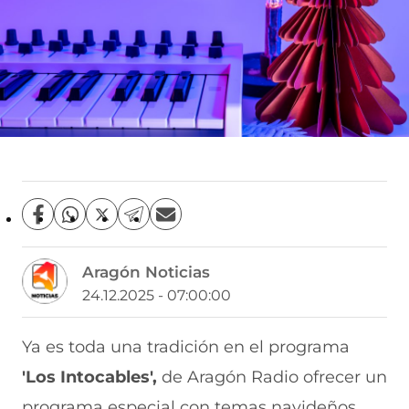
C
C
C
C
C
o
o
o
o
o
m
m
m
m
m
Aragón Noticias
p
p
p
p
p
a
a
a
a
a
24.12.2025 - 07:00:00
r
r
r
r
r
t
t
t
t
t
i
i
i
i
i
Ya es toda una tradición en el programa
r
r
r
r
r
'Los Intocables',
de Aragón Radio ofrecer un
e
p
p
p
p
n
o
o
o
o
programa especial con temas navideños,