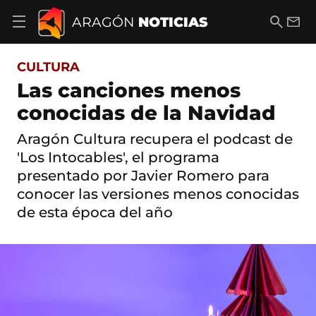
S
a
B
E
ARAGÓN
NOTICIAS
A
l
u
m
b
t
s
a
r
o
c
i
i
CULTURA
a
a
l
r
c
r
Las canciones menos
m
o
e
conocidas de la Navidad
n
n
t
ú
e
Aragón Cultura recupera el podcast de
d
n
e
'Los Intocables', el programa
i
n
d
presentado por Javier Romero para
a
o
conocer las versiones menos conocidas
v
e
de esta época del año
g
a
c
i
ó
n