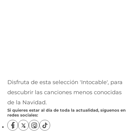
a
v
n
v
e
v
a
a
a
n
e
v
)
v
t
n
e
e
a
t
n
n
n
a
t
t
a
n
a
a
)
a
n
n
)
a
a
)
)
Disfruta de esta selección 'Intocable', para
descubrir las canciones menos conocidas
de la Navidad.
Si quieres estar al día de toda la actualidad, síguenos en
redes sociales:
S
S
S
S
í
í
í
í