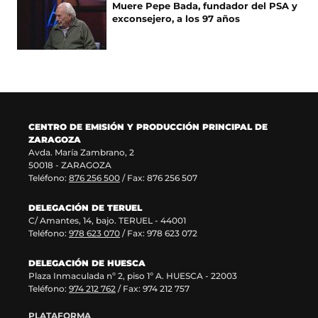
Muere Pepe Bada, fundador del PSA y
n
v
e
n
exconsejero, a los 97 años
u
a
n
a
n
v
u
n
a
e
n
u
n
n
a
e
u
t
n
v
e
a
u
a
v
n
e
v
a
a
v
e
CENTRO DE EMISIÓN Y PRODUCCIÓN PRINCIPAL DE
v
)
a
n
ZARAGOZA
e
v
t
Avda. María Zambrano, 2
n
e
a
50018 - ZARAGOZA
t
n
n
Teléfono:
876 256 500
/ Fax: 876 256 507
a
t
a
n
a
)
DELEGACIÓN DE TERUEL
a
n
C/ Amantes, 14, bajo. TERUEL - 44001
)
a
Teléfono:
978 623 070
/ Fax: 978 623 072
)
DELEGACIÓN DE HUESCA
Plaza Inmaculada nº 2, piso 1º A. HUESCA - 22003
Teléfono:
974 212 762
/ Fax: 974 212 757
PLATAFORMA