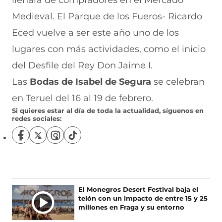
llenará de compradores en el Mercado
Medieval. El Parque de los Fueros- Ricardo
Eced vuelve a ser este año uno de los
lugares con más actividades, como el inicio
del Desfile del Rey Don Jaime I.
Las
Bodas de Isabel de Segura
se celebran
en Teruel del 16 al 19 de febrero.
Si quieres estar al día de toda la actualidad, síguenos en
redes sociales:
S
S
S
S
í
í
í
í
g
g
g
g
u
u
u
u
e
e
e
e
n
n
n
n
Ú
El Monegros Desert Festival baja el
o
o
o
o
telón con un impacto de entre 15 y 25
L
s
s
s
s
millones en Fraga y su entorno
T
e
e
e
e