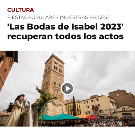
CULTURA
S
a
FIESTAS POPULARES (NUESTRAS RAÍCES)
l
'Las Bodas de Isabel 2023'
t
o
recuperan todos los actos
a
c
o
n
t
e
n
i
d
o