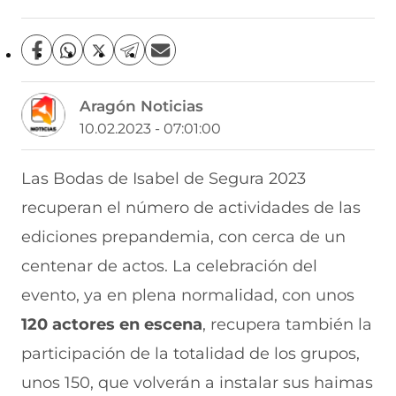
C
C
C
C
C
o
o
o
o
o
m
m
m
m
m
Aragón Noticias
p
p
p
p
p
a
a
a
a
a
10.02.2023 - 07:01:00
r
r
r
r
r
t
t
t
t
t
i
i
i
i
i
Las Bodas de Isabel de Segura 2023
r
r
r
r
r
recuperan el número de actividades de las
e
p
p
p
p
n
o
o
o
o
ediciones prepandemia, con cerca de un
F
r
r
r
r
a
W
X
T
E
centenar de actos. La celebración del
c
h
(
e
m
e
a
s
l
a
evento, ya en plena normalidad, con unos
b
t
e
e
i
120 actores en escena
, recupera también la
o
s
a
g
l
o
A
b
r
(
participación de la totalidad de los grupos,
k
p
r
a
s
(
p
e
m
e
unos 150, que volverán a instalar sus haimas
s
(
e
(
a