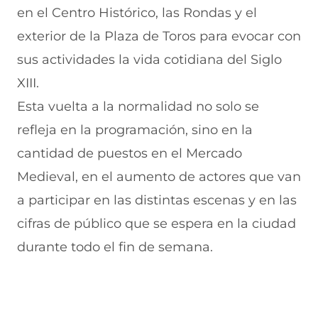
e
s
n
s
b
en el Centro Histórico, las Rondas y el
a
e
u
e
r
exterior de la Plaza de Toros para evocar con
b
a
n
a
e
r
b
a
b
e
sus actividades la vida cotidiana del Siglo
e
r
n
r
n
e
e
u
e
u
XIII.
n
e
e
e
n
Esta vuelta a la normalidad no solo se
u
n
v
n
a
n
u
a
u
n
refleja en la programación, sino en la
a
n
v
n
u
n
a
e
a
e
cantidad de puestos en el Mercado
u
n
n
n
v
e
u
t
u
a
Medieval, en el aumento de actores que van
v
e
a
e
v
a participar en las distintas escenas y en las
a
v
n
v
e
v
a
a
a
n
cifras de público que se espera en la ciudad
e
v
)
v
t
n
e
e
a
durante todo el fin de semana.
t
n
n
n
a
t
t
a
n
a
a
)
a
n
n
)
a
a