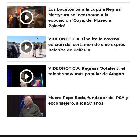
I
n
n
n
n
F
X
I
T
M
Los bocetos para la cúpula Regina
a
(
n
i
A
Martyrum se incorporan a la
c
s
s
k
S
exposición 'Goya, del Museo al
e
e
t
T
Palacio’
N
b
a
a
o
O
o
b
g
k
VIDEONOTICIA. Finaliza la novena
T
o
r
r
(
edición del certamen de cine exprés
I
k
e
a
s
Belchite de Película
(
e
m
e
C
s
n
(
a
I
e
u
s
b
A
VIDEONOTICIA. Regresa ‘Jotalent’, el
a
n
e
r
talent show más popular de Aragón
S
b
a
a
e
r
n
b
e
e
u
r
n
e
e
e
u
Muere Pepe Bada, fundador del PSA y
n
v
e
n
exconsejero, a los 97 años
u
a
n
a
n
v
u
n
a
e
n
u
n
n
a
e
u
t
n
v
e
a
u
a