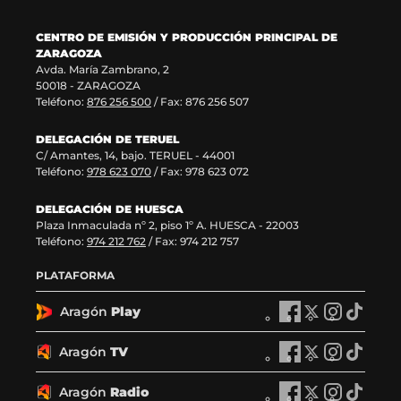
v
n
e
v
a
a
v
e
CENTRO DE EMISIÓN Y PRODUCCIÓN PRINCIPAL DE
v
)
a
n
ZARAGOZA
e
v
t
Avda. María Zambrano, 2
n
e
a
50018 - ZARAGOZA
t
n
n
Teléfono:
876 256 500
/ Fax: 876 256 507
a
t
a
n
a
)
DELEGACIÓN DE TERUEL
a
n
C/ Amantes, 14, bajo. TERUEL - 44001
)
a
Teléfono:
978 623 070
/ Fax: 978 623 072
)
DELEGACIÓN DE HUESCA
Plaza Inmaculada nº 2, piso 1º A. HUESCA - 22003
Teléfono:
974 212 762
/ Fax: 974 212 757
PLATAFORMA
Aragón
Play
A
A
A
A
r
r
r
r
a
a
a
a
Aragón
TV
A
A
A
A
g
g
g
g
r
r
r
r
ó
ó
ó
ó
a
a
a
a
Aragón
Radio
n
A
n
A
n
A
n
A