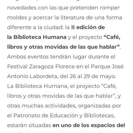
n
o
o
o
o
novedades con las que pretenden romper
F
r
r
r
r
a
W
X
T
E
moldes y acercar la literatura de una forma
c
h
(
e
m
e
a
s
l
a
diferente a la ciudad: la
II edición de
b
t
e
e
i
la Biblioteca Humana
y el proyecto
“Café,
o
s
a
g
l
o
A
b
r
(
libros y otras movidas de las que hablar”
.
k
p
r
a
s
(
p
e
m
e
Ambos eventos tendrán lugar durante el
s
(
e
(
a
e
s
n
s
b
Festival Zaragoza Florece en el Parque José
a
e
u
e
r
Antonio Labordeta, del 26 al 29 de mayo.
b
a
n
a
e
r
b
a
b
e
La Biblioteca Humana, el proyecto “Café,
e
r
n
r
n
e
e
u
e
u
libros y otras movidas de las que hablar”, y
n
e
e
e
n
otras muchas actividades, organizadas por
u
n
v
n
a
n
u
a
u
n
el Patronato de Educación y Bibliotecas,
a
n
v
n
u
n
a
e
a
e
estarán situadas
en uno de los espacios del
u
n
n
n
v