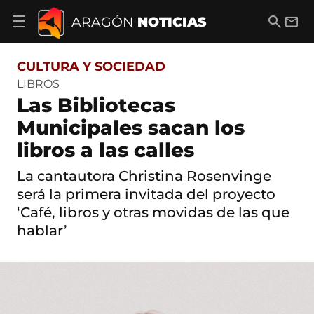
S
a
B
E
ARAGÓN
NOTICIAS
A
l
u
m
b
t
s
a
r
o
c
i
i
CULTURA Y SOCIEDAD
a
a
l
r
c
r
LIBROS
m
o
Las Bibliotecas
e
n
n
t
Municipales sacan los
ú
e
d
libros a las calles
n
e
i
n
d
La cantautora Christina Rosenvinge
a
o
v
será la primera invitada del proyecto
e
‘Café, libros y otras movidas de las que
g
hablar’
a
c
i
ó
n