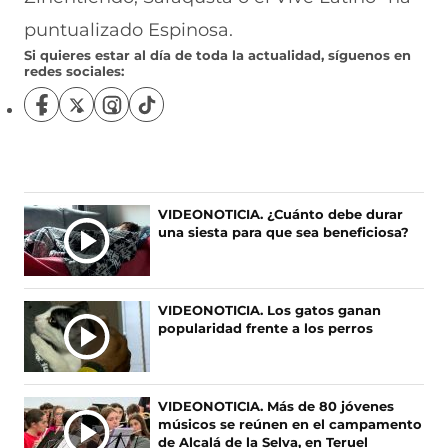
puntualizado Espinosa.
Si quieres estar al día de toda la actualidad, síguenos en
redes sociales:
S
S
S
S
í
í
í
í
g
g
g
g
u
u
u
u
e
e
e
e
n
n
n
n
Ú
VIDEONOTICIA. ¿Cuánto debe durar
o
o
o
o
una siesta para que sea beneficiosa?
L
s
s
s
s
T
e
e
e
e
I
n
n
n
n
F
X
I
T
M
VIDEONOTICIA. Los gatos ganan
a
(
n
i
A
popularidad frente a los perros
c
s
s
k
S
e
e
t
T
N
b
a
a
o
O
o
b
g
k
VIDEONOTICIA. Más de 80 jóvenes
T
o
r
r
(
músicos se reúnen en el campamento
I
k
e
a
s
de Alcalá de la Selva, en Teruel