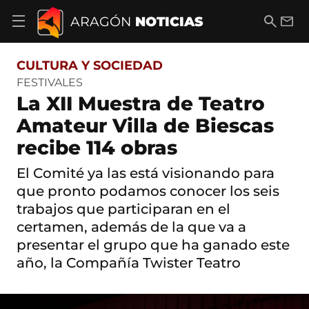
S
a
B
E
ARAGÓN
NOTICIAS
A
l
u
m
b
t
s
a
r
o
c
i
i
CULTURA Y SOCIEDAD
a
a
l
r
c
r
FESTIVALES
m
o
La XII Muestra de Teatro
e
n
n
t
Amateur Villa de Biescas
ú
e
d
recibe 114 obras
n
e
i
n
d
El Comité ya las está visionando para
a
o
v
que pronto podamos conocer los seis
e
trabajos que participaran en el
g
certamen, además de la que va a
a
c
presentar el grupo que ha ganado este
i
año, la Compañía Twister Teatro
ó
n