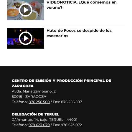
A
VIDEONOTICIA. ¿Qué comemos en
e
u
r
n
verano?
S
e
e
e
u
n
v
e
n
u
a
n
a
n
v
u
n
Hato de Foces se despide de los
a
e
n
u
escenarios
n
n
a
e
u
t
n
v
e
a
u
a
v
n
e
v
a
a
v
e
v
)
a
n
e
v
t
n
e
a
CENTRO DE EMISIÓN Y PRODUCCIÓN PRINCIPAL DE
t
n
n
ZARAGOZA
a
t
a
Avda. María Zambrano, 2
n
a
)
50018 - ZARAGOZA
a
n
Teléfono:
876 256 500
/ Fax: 876 256 507
)
a
)
DELEGACIÓN DE TERUEL
C/ Amantes, 14, bajo. TERUEL - 44001
Teléfono:
978 623 070
/ Fax: 978 623 072