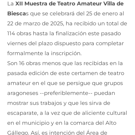
i
i
i
i
i
La
XII Muestra de Teatro Amateur Villa de
r
r
r
r
r
Biesca
s que se celebrará del 25 de enero al
e
p
p
p
p
n
o
o
o
o
22 de marzo de 2025, ha recibido un total de
F
r
r
r
r
a
W
X
T
E
114 obras hasta la finalización este pasado
c
h
(
e
m
e
a
s
l
a
viernes del plazo dispuesto para completar
b
t
e
e
i
formalmente la inscripción.
o
s
a
g
l
o
A
b
r
(
Son 16 obras menos que las recibidas en la
k
p
r
a
s
(
p
e
m
e
pasada edición de este certamen de teatro
s
(
e
(
a
e
s
n
s
b
amateur en el que se persigue que grupos
a
e
u
e
r
aragoneses --preferiblemente-- puedan
b
a
n
a
e
r
b
a
b
e
mostrar sus trabajos y que les sirva de
e
r
n
r
n
e
e
u
e
u
escaparate, a la vez que de aliciente cultural
n
e
e
e
n
en el municipio y en la comarca del Alto
u
n
v
n
a
n
u
a
u
n
Gállego. Así, es intención del Área de
a
n
v
n
u