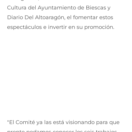
n
a
e
a
e
Cultura del Ayuntamiento de Biescas y
u
n
n
n
v
e
u
t
u
a
Diario Del Altoaragón, el fomentar estos
v
e
a
e
v
espectáculos e invertir en su promoción.
a
v
n
v
e
v
a
a
a
n
e
v
)
v
t
n
e
e
a
t
n
n
n
a
t
t
a
n
a
a
)
a
n
n
)
a
a
)
)
"El Comité ya las está visionando para que