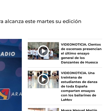
ra alcanza este martes su edición
Ú
VIDEONOTICIA. Cientos
de oscenses presencian
L
el último ensayo
T
general de los
I
Danzantes de Huesca
M
A
VIDEONOTICIA. Una
S
treintena de
estudiantes de danza
N
de toda España
O
comparten ensayos
T
con los bailarines de
I
LaMov
C
I
Muere Manuel Martín