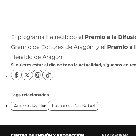
El programa ha recibido el
Premio a la Difusi
Gremio de Editores de Aragón, y el
Premio a l
Heraldo de Aragón.
Si quieres estar al día de toda la actualidad, síguenos en red
S
S
S
S
í
í
í
í
g
g
g
g
u
u
u
u
Tags relacionados
e
e
e
e
Aragón Radio
La-Torre-De-Babel
n
n
n
n
o
o
o
o
s
s
s
s
e
e
e
e
n
n
n
n
F
X
I
T
CENTRO DE EMISIÓN Y PRODUCCIÓN
PLATAFORMA