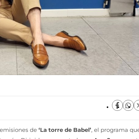
C
C
o
o
m
m
p
p
 emisiones de
‘La torre de Babel’
, el programa qu
a
a
r
r