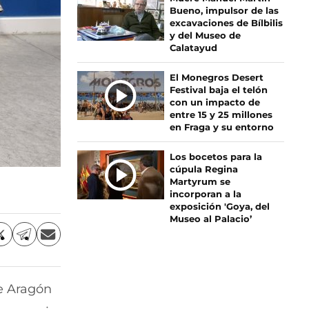
Bueno, impulsor de las
A
excavaciones de Bílbilis
S
y del Museo de
Calatayud
El Monegros Desert
Festival baja el telón
con un impacto de
entre 15 y 25 millones
en Fraga y su entorno
Los bocetos para la
cúpula Regina
Martyrum se
incorporan a la
exposición 'Goya, del
Museo al Palacio’
C
C
C
o
o
o
m
m
m
p
p
p
e Aragón
a
a
a
r
r
r