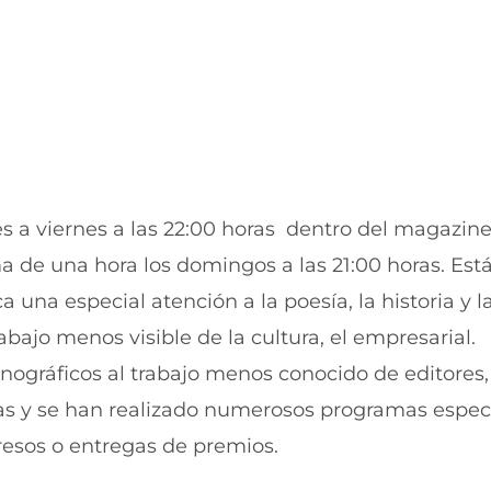
n
u
a
n
n
a
u
n
e
u
v
e
a
v
v
a
e
v
n
e
t
n
 a viernes a las 22:00 horas dentro del magazin
a
t
n
a
 de una hora los domingos a las 21:00 horas. Está
a
n
)
a
 una especial atención a la poesía, la historia y l
)
bajo menos visible de la cultura, el empresarial.
nográficos al trabajo menos conocido de editores,
stas y se han realizado numerosos programas espec
resos o entregas de premios.