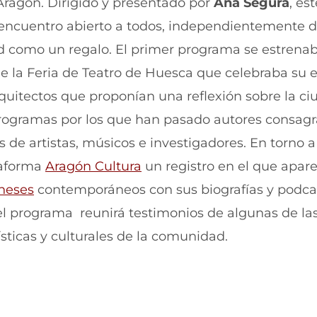
 Aragón. Dirigido y presentado por
Ana Segura
, es
t
t
i
i
e encuentro abierto a todos, independientemente d
r
r
dad como un regalo. El primer programa se estrenab
e
p
n
o
e la Feria de Teatro de Huesca que celebraba su 
F
r
a
W
quitectos que proponían una reflexión sobre la ci
c
h
e
a
rogramas por los que han pasado autores consag
b
t
 de artistas, músicos e investigadores. En torno a
o
s
o
A
taforma
Aragón Cultura
un registro en el que apar
k
p
(
p
neses
contemporáneos con sus biografías y podca
s
(
e
s
 el programa reunirá testimonios de algunas de las
a
e
ísticas y culturales de la comunidad.
b
a
r
b
e
r
e
e
n
e
u
n