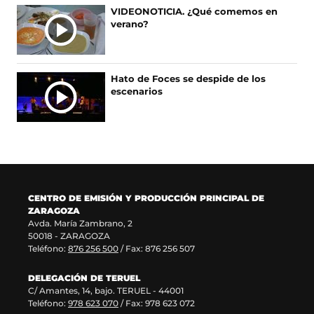
e
u
s
b
A
VIDEONOTICIA. ¿Qué comemos en
a
n
e
r
verano?
S
b
a
a
e
r
n
b
e
e
u
r
n
e
e
e
u
Hato de Foces se despide de los
n
v
e
n
escenarios
u
a
n
a
n
v
u
n
a
e
n
u
n
n
a
e
u
t
n
v
e
a
u
a
v
n
e
v
a
a
v
e
CENTRO DE EMISIÓN Y PRODUCCIÓN PRINCIPAL DE
v
)
a
n
ZARAGOZA
e
v
t
Avda. María Zambrano, 2
n
e
a
50018 - ZARAGOZA
t
n
n
Teléfono:
876 256 500
/ Fax: 876 256 507
a
t
a
n
a
)
DELEGACIÓN DE TERUEL
a
n
C/ Amantes, 14, bajo. TERUEL - 44001
)
a
Teléfono:
978 623 070
/ Fax: 978 623 072
)