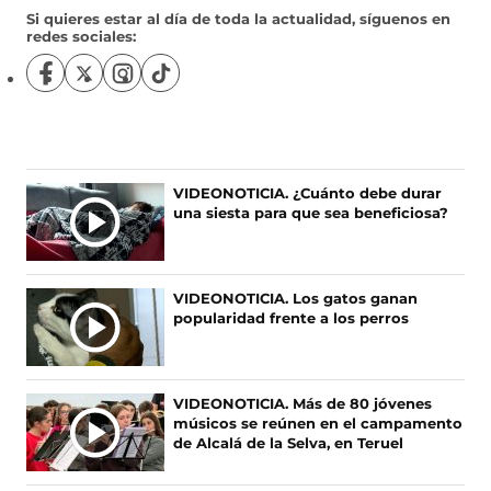
Si quieres estar al día de toda la actualidad, síguenos en
redes sociales:
S
S
S
S
í
í
í
í
g
g
g
g
u
u
u
u
e
e
e
e
n
n
n
n
Ú
VIDEONOTICIA. ¿Cuánto debe durar
o
o
o
o
una siesta para que sea beneficiosa?
L
s
s
s
s
T
e
e
e
e
I
n
n
n
n
F
X
I
T
M
VIDEONOTICIA. Los gatos ganan
a
(
n
i
A
popularidad frente a los perros
c
s
s
k
S
e
e
t
T
N
b
a
a
o
O
o
b
g
k
VIDEONOTICIA. Más de 80 jóvenes
T
o
r
r
(
músicos se reúnen en el campamento
I
k
e
a
s
de Alcalá de la Selva, en Teruel
(
e
m
e
C
s
n
(
a
I