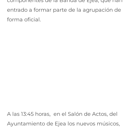
componentes de la Banda de Ejea, que han
v
e
a
e
v
entrado a formar parte de la agrupación de
a
v
n
v
e
v
a
a
a
n
forma oficial.
e
v
)
v
t
n
e
e
a
t
n
n
n
a
t
t
a
n
a
a
)
a
n
n
)
a
a
)
)
A las 13:45 horas, en el Salón de Actos, del
Ayuntamiento de Ejea los nuevos músicos,