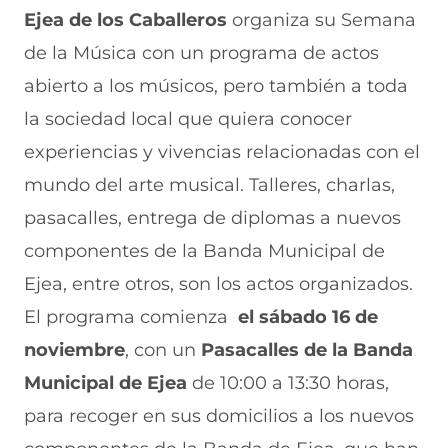
n
o
o
o
o
Ejea de los Caballeros
organiza su Semana
F
r
r
r
r
a
W
X
T
E
de la Música con un programa de actos
c
h
(
e
m
e
a
s
l
a
abierto a los músicos, pero también a toda
b
t
e
e
i
la sociedad local que quiera conocer
o
s
a
g
l
o
A
b
r
(
experiencias y vivencias relacionadas con el
k
p
r
a
s
(
p
e
m
e
mundo del arte musical. Talleres, charlas,
s
(
e
(
a
e
s
n
s
b
pasacalles, entrega de diplomas a nuevos
a
e
u
e
r
componentes de la Banda Municipal de
b
a
n
a
e
r
b
a
b
e
Ejea, entre otros, son los actos organizados.
e
r
n
r
n
e
e
u
e
u
El programa comienza
el sábado 16 de
n
e
e
e
n
noviembre
u
n
v
, con un
n
a
Pasacalles de la Banda
n
u
a
u
n
Municipal de Ejea
de 10:00 a 13:30 horas,
a
n
v
n
u
n
a
e
a
e
para recoger en sus domicilios a los nuevos
u
n
n
n
v
e
u
t
u
a