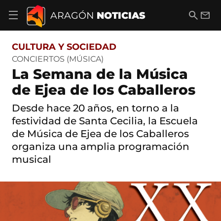
S
a
B
E
ARAGÓN
NOTICIAS
A
l
u
m
b
t
s
a
r
o
c
i
i
CULTURA Y SOCIEDAD
a
a
l
r
c
r
CONCIERTOS (MÚSICA)
m
o
La Semana de la Música
e
n
n
t
de Ejea de los Caballeros
ú
e
d
n
Desde hace 20 años, en torno a la
e
i
n
festividad de Santa Cecilia, la Escuela
d
a
o
de Música de Ejea de los Caballeros
v
e
organiza una amplia programación
g
musical
a
c
i
ó
n