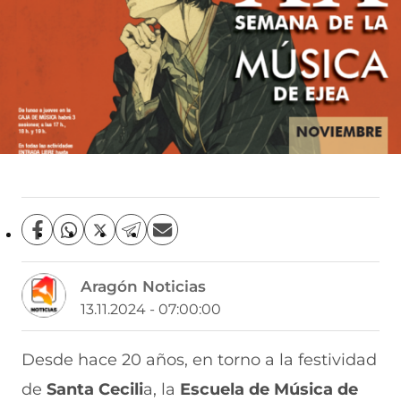
C
C
C
C
C
o
o
o
o
o
m
m
m
m
m
Aragón Noticias
p
p
p
p
p
a
a
a
a
a
13.11.2024 - 07:00:00
r
r
r
r
r
t
t
t
t
t
i
i
i
i
i
Desde hace 20 años, en torno a la festividad
r
r
r
r
r
de
Santa Cecili
a, la
Escuela de Música de
e
p
p
p
p