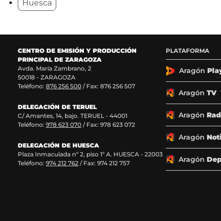
Huesca
n
n
n
n
v
n
o
o
o
o
a
u
s
s
s
s
e
e
e
e
v
e
n
n
n
n
F
X
I
T
CENTRO DE EMISIÓN Y PRODUCCIÓN
PLATAFORMA
e
v
a
(
n
i
PRINCIPAL DE ZARAGOZA
c
s
s
k
Avda. María Zambrano, 2
n
a
Aragón
Pla
50018 - ZARAGOZA
e
e
t
T
t
v
Teléfono:
876 256 500
/ Fax: 876 256 507
b
a
a
o
Aragón
TV
o
b
g
k
a
e
o
r
r
(
DELEGACIÓN DE TERUEL
Aragón
Rad
k
e
a
s
C/ Amantes, 14, bajo. TERUEL - 44001
n
n
(
e
m
e
Teléfono:
978 623 070
/ Fax: 978 623 072
s
n
(
a
a
t
Aragón
Not
e
u
s
b
DELEGACIÓN DE HUESCA
)
a
a
n
e
r
Plaza Inmaculada nº 2, piso 1º A. HUESCA - 22003
Aragón
Dep
b
a
a
e
Teléfono:
974 212 762
/ Fax: 974 212 757
n
r
n
b
e
e
u
r
n
a
e
e
e
u
n
v
e
n
)
u
a
n
a
n
v
u
n