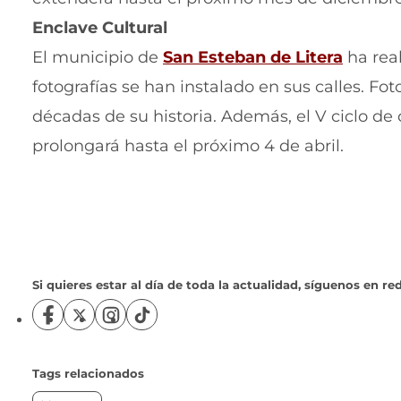
e
Enclave Cultural
a
(
El municipio de
San Esteban de Litera
ha real
b
s
fotografías se han instalado en sus calles. F
r
e
décadas de su historia. Además, el V ciclo de c
e
a
prolongará hasta el próximo 4 de abril.
e
b
n
r
u
e
n
e
Si quieres estar al día de toda la actualidad, síguenos en red
a
n
n
u
S
S
S
S
í
í
í
í
u
n
g
g
g
g
u
u
u
u
Tags relacionados
e
a
e
e
e
e