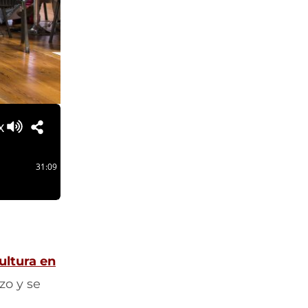
x
31:09
ultura en
zo y se