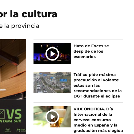
r la cultura
 la provincia
Ú
Hato de Foces se
despide de los
L
escenarios
T
I
M
Tráfico pide máxima
A
precaución al volante:
S
estas son las
recomendaciones de la
N
DGT durante el eclipse
O
T
VIDEONOTICIA. Día
I
Internacional de la
C
cerveza: consumo
I
medio en España y la
graduación más elegida
A