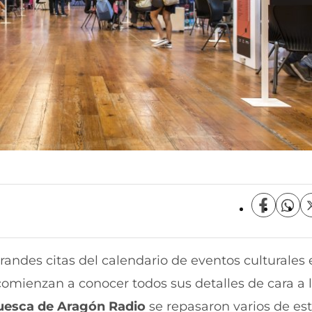
C
C
o
o
m
m
p
p
grandes citas del calendario de eventos culturales 
a
a
r
r
omienzan a conocer todos sus detalles de cara a 
t
t
i
i
uesca de Aragón Radio
se repasaron varios de es