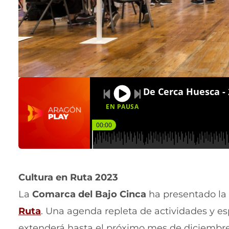
EN PAUSA
00:00
Cultura en Ruta 2023
La
Comarca del Bajo Cinca
ha presentado la
(
Ruta
. Una agenda repleta de actividades y 
s
extenderá hasta el próximo mes de diciembre