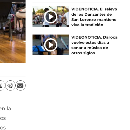
S
VIDENOTICIA. El relevo
de los Danzantes de
San Lorenzo mantiene
viva la tradición
VIDEONOTICIA. Daroca
vuelve estos días a
sonar a música de
otros siglos
C
C
C
o
o
o
m
m
m
p
p
p
en la
a
a
a
r
r
r
los
t
t
t
i
i
i
tos