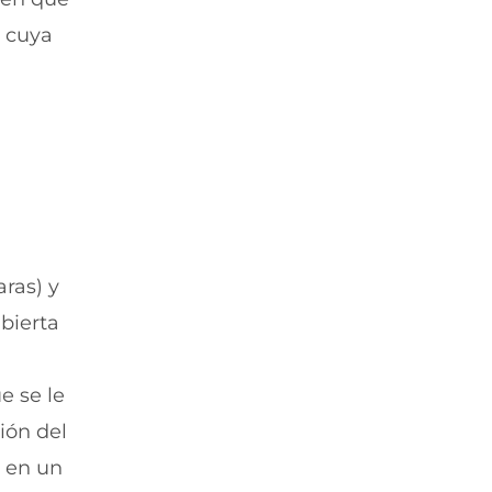
t
a
a
)
, cuya
n
a
)
ras) y
bierta
e se le
ión del
o en un