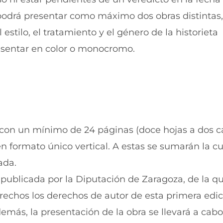
a
t
n
a
r podrá presentar como máximo dos obras distintas
a
n
)
a
 estilo, el tratamiento y el género de la historieta
)
esentar en color o monocromo.
 con un mínimo de 24 páginas (doce hojas a dos ca
n formato único vertical. A estas se sumarán la cu
ada.
 publicada por la Diputación de Zaragoza, de la qu
rechos los derechos de autor de esta primera edic
demás, la presentación de la obra se llevará a cab