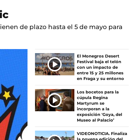
ic
tienen de plazo hasta el 5 de mayo para
Ú
El Monegros Desert
Festival baja el telón
L
con un impacto de
T
entre 15 y 25 millones
I
en Fraga y su entorno
M
A
Los bocetos para la
S
cúpula Regina
Martyrum se
N
incorporan a la
O
exposición 'Goya, del
T
Museo al Palacio’
I
C
VIDEONOTICIA. Finaliza
I
la novena edición del