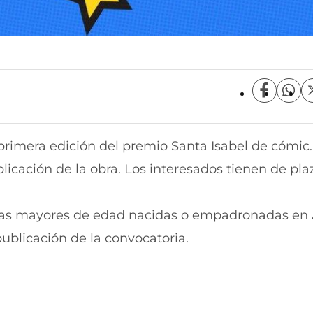
C
C
o
o
m
m
p
p
rimera edición del premio Santa Isabel de cómic.
a
a
r
r
licación de la obra. Los interesados tienen de pl
t
t
i
i
r
r
sonas mayores de edad nacidas o empadronadas en
e
p
n
o
ublicación de la convocatoria.
F
r
a
W
c
h
e
a
b
t
o
s