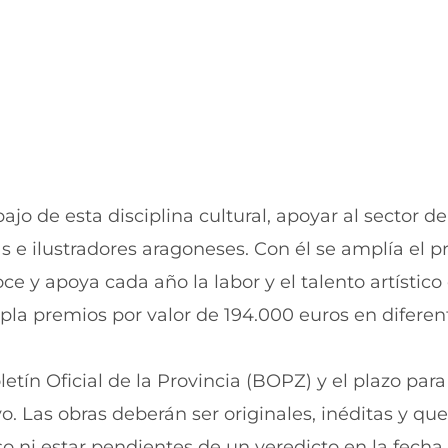
o
A
k
p
(
p
s
(
e
s
a
e
b
a
r
b
e
r
e
e
n
e
ajo de esta disciplina cultural, apoyar al sector d
u
n
n
u
as e ilustradores aragoneses. Con él se amplía el 
a
n
n
a
 y apoya cada año la labor y el talento artístico 
u
n
a premios por valor de 194.000 euros en diferen
e
u
v
e
a
v
v
a
etín Oficial de la Provincia (BOPZ) y el plazo para
e
v
n
e
yo. Las obras deberán ser originales, inéditas y qu
t
n
 ni estar pendientes de un veredicto en la fecha