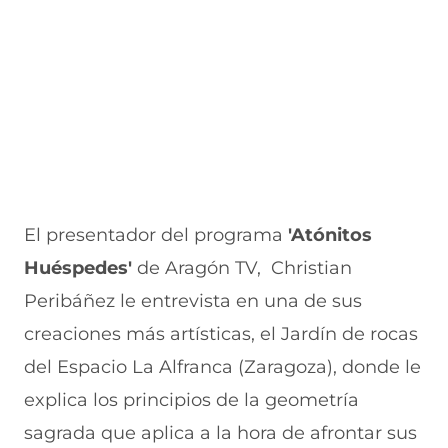
v
a
a
a
n
e
v
)
v
t
n
e
e
a
t
n
n
n
a
t
t
a
n
a
a
)
a
n
n
)
a
a
)
)
El presentador del programa
'Atónitos
Huéspedes'
de Aragón TV, Christian
Peribáñez le entrevista en una de sus
creaciones más artísticas, el Jardín de rocas
del Espacio La Alfranca (Zaragoza), donde le
explica los principios de la geometría
sagrada que aplica a la hora de afrontar sus