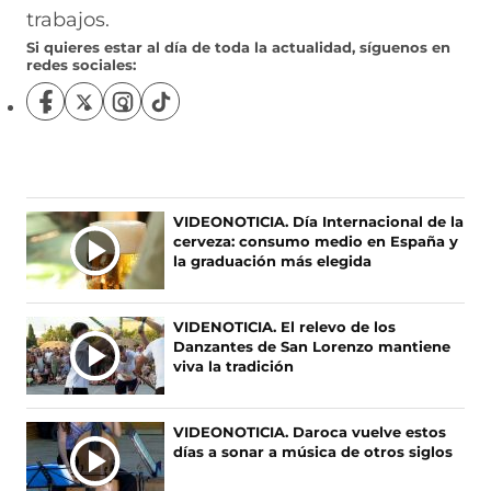
trabajos.
Si quieres estar al día de toda la actualidad, síguenos en
redes sociales:
S
S
S
S
í
í
í
í
g
g
g
g
u
u
u
u
e
e
e
e
n
n
n
n
Ú
VIDEONOTICIA. Día Internacional de la
o
o
o
o
cerveza: consumo medio en España y
L
s
s
s
s
la graduación más elegida
T
e
e
e
e
I
n
n
n
n
F
X
I
T
M
VIDENOTICIA. El relevo de los
a
(
n
i
A
Danzantes de San Lorenzo mantiene
c
s
s
k
S
viva la tradición
e
e
t
T
N
b
a
a
o
O
o
b
g
k
VIDEONOTICIA. Daroca vuelve estos
T
o
r
r
(
días a sonar a música de otros siglos
I
k
e
a
s
(
e
m
e
C