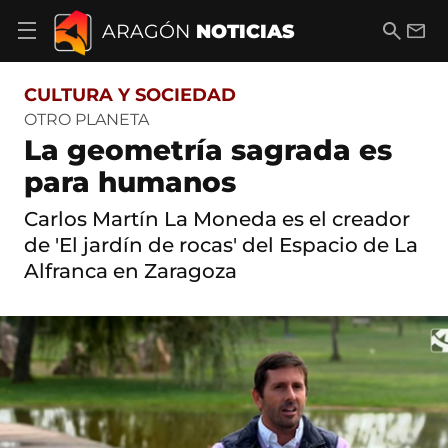
S
a
B
E
ARAGÓN
NOTICIAS
A
l
u
m
b
t
s
a
r
o
c
i
i
CULTURA Y SOCIEDAD
a
a
l
r
c
r
OTRO PLANETA
m
o
La geometría sagrada es
e
n
n
t
para humanos
ú
e
d
n
Carlos Martín La Moneda es el creador
e
i
n
de 'El jardín de rocas' del Espacio de La
d
a
o
Alfranca en Zaragoza
v
e
g
a
c
i
ó
n