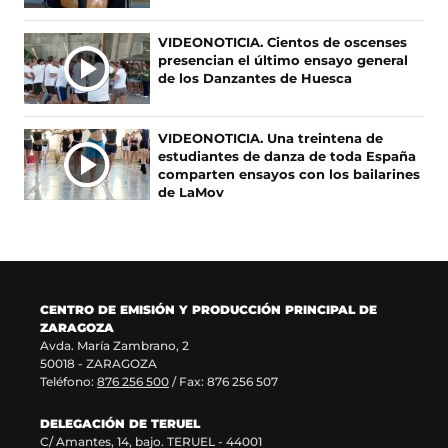
s
n
(
a
I
e
u
s
b
A
VIDEONOTICIA. Cientos de oscenses
a
n
e
r
presencian el último ensayo general
S
b
a
a
e
de los Danzantes de Huesca
r
n
b
e
e
u
r
n
e
e
e
u
VIDEONOTICIA. Una treintena de
n
v
e
n
estudiantes de danza de toda España
u
a
n
a
comparten ensayos con los bailarines
n
v
u
n
de LaMov
a
e
n
u
n
n
a
e
u
t
n
v
e
a
u
a
v
n
e
v
a
a
v
e
CENTRO DE EMISIÓN Y PRODUCCIÓN PRINCIPAL DE
v
)
a
n
ZARAGOZA
e
v
t
Avda. María Zambrano, 2
n
e
a
50018 - ZARAGOZA
t
n
n
Teléfono:
876 256 500
/ Fax: 876 256 507
a
t
a
n
a
)
DELEGACIÓN DE TERUEL
a
n
C/ Amantes, 14, bajo. TERUEL - 44001