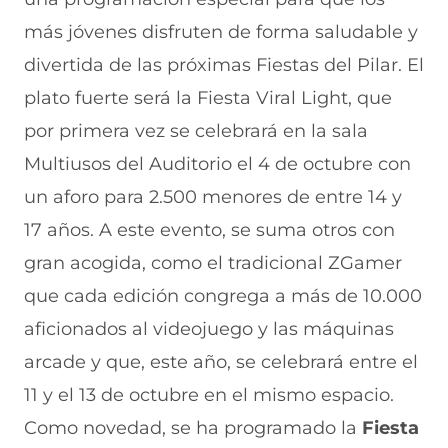
n
o
o
o
o
más jóvenes disfruten de forma saludable y
F
r
r
r
r
a
W
X
T
E
divertida de las próximas Fiestas del Pilar. El
c
h
(
e
m
e
a
s
l
a
plato fuerte será la Fiesta Viral Light, que
b
t
e
e
i
por primera vez se celebrará en la sala
o
s
a
g
l
o
A
b
r
(
Multiusos del Auditorio el 4 de octubre con
k
p
r
a
s
(
p
e
m
e
un aforo para 2.500 menores de entre 14 y
s
(
e
(
a
e
s
n
s
b
17 años. A este evento, se suma otros con
a
e
u
e
r
gran acogida, como el tradicional ZGamer
b
a
n
a
e
r
b
a
b
e
que cada edición congrega a más de 10.000
e
r
n
r
n
e
e
u
e
u
aficionados al videojuego y las máquinas
n
e
e
e
n
arcade y que, este año, se celebrará entre el
u
n
v
n
a
n
u
a
u
n
11 y el 13 de octubre en el mismo espacio.
a
n
v
n
u
n
a
e
a
e
Como novedad, se ha programado la
Fiesta
u
n
n
n
v