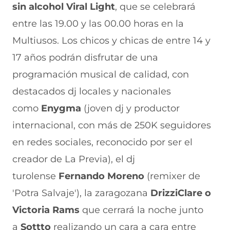
e
u
t
u
a
sin alcohol Viral Light
, que se celebrará
v
e
a
e
v
entre las 19.00 y las 00.00 horas en la
a
v
n
v
e
v
a
a
a
n
Multiusos. Los chicos y chicas de entre 14 y
e
v
)
v
t
n
e
e
a
17 años podrán disfrutar de una
t
n
n
n
a
t
t
a
programación musical de calidad, con
n
a
a
)
destacados dj locales y nacionales
a
n
n
)
a
a
como
Enygma
(joven dj y productor
)
)
internacional, con más de 250K seguidores
en redes sociales, reconocido por ser el
creador de La Previa), el dj
turolense
Fernando Moreno
(remixer de
'Potra Salvaje'), la zaragozana
DrizziClare o
Victoria Rams
que cerrará la noche junto
a
Sottto
realizando un cara a cara entre