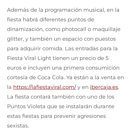
Además de la programación musical, en la
fiesta habrá diferentes puntos de
dinamización, como photocall o maquillaje
glitter, y también un espacio con puestos
para adquirir comida. Las entradas para la
Fiesta Viral Light tienen un precio de 5
euros e incluyen una primera consumición
cortesía de Coca Cola. Ya están a la venta en
(
(
la
https://lafiestaviral.com/
y en
ibercaja.es
.
s
s
La fiesta contará también con uno de los
e
e
Puntos Violeta que se instalarán durante
a
a
estas fiestas para prevenir agresiones
b
b
sexistas.