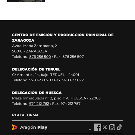
a
e
n
u
n
n
a
e
u
t
n
v
e
a
u
a
v
n
e
v
a
a
v
e
CENTRO DE EMISIÓN Y PRODUCCIÓN PRINCIPAL DE
v
)
a
n
ZARAGOZA
e
v
t
Avda. María Zambrano, 2
n
e
a
50018 - ZARAGOZA
t
n
n
Teléfono:
876 256 500
/ Fax: 876 256 507
a
t
a
n
a
)
DELEGACIÓN DE TERUEL
a
n
C/ Amantes, 14, bajo. TERUEL - 44001
)
a
Teléfono:
978 623 070
/ Fax: 978 623 072
)
DELEGACIÓN DE HUESCA
Plaza Inmaculada nº 2, piso 1º A. HUESCA - 22003
Teléfono:
974 212 762
/ Fax: 974 212 757
PLATAFORMA
Aragón
Play
A
A
A
A
r
r
r
r