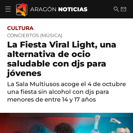
S
a
B
E
ARAGÓN
NOTICIAS
A
l
u
m
b
t
s
a
r
o
c
i
i
CULTURA
a
a
l
r
c
r
CONCIERTOS (MÚSICA)
m
o
La Fiesta Viral Light, una
e
n
n
t
alternativa de ocio
ú
e
d
saludable con djs para
n
e
i
n
jóvenes
d
a
o
v
La Sala Multiusos acoge el 4 de octubre
e
una fiesta sin alcohol con djs para
g
a
menores de entre 14 y 17 años
c
i
ó
n