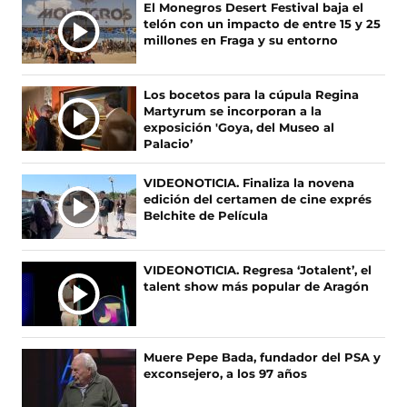
n
n
n
n
Ú
El Monegros Desert Festival baja el
o
o
o
o
n
n
telón con un impacto de entre 15 y 25
L
s
s
s
s
millones en Fraga y su entorno
T
e
e
e
e
t
t
I
n
n
n
n
a
a
F
X
I
T
M
Los bocetos para la cúpula Regina
a
(
n
i
A
Martyrum se incorporan a la
n
n
c
s
s
k
S
exposición 'Goya, del Museo al
e
e
t
T
a
a
Palacio’
N
b
a
a
o
O
o
b
g
k
)
)
VIDEONOTICIA. Finaliza la novena
T
o
r
r
(
edición del certamen de cine exprés
I
k
e
a
s
Belchite de Película
(
e
m
e
C
s
n
(
a
I
e
u
s
b
A
VIDEONOTICIA. Regresa ‘Jotalent’, el
a
n
e
r
talent show más popular de Aragón
S
b
a
a
e
r
n
b
e
e
u
r
n
e
e
e
u
Muere Pepe Bada, fundador del PSA y
n
v
e
n
exconsejero, a los 97 años
u
a
n
a
n
v
u
n