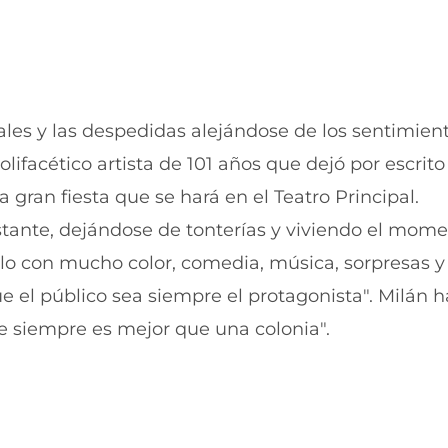
u
n
e
u
v
e
a
v
v
a
e
v
n
e
rales y las despedidas alejándose de los sentimien
t
n
polifacético artista de 101 años que dejó por escrit
a
t
n
a
 gran fiesta que se hará en el Teatro Principal.
a
n
)
a
nstante, dejándose de tonterías y viviendo el mome
)
ulo con mucho color, comedia, música, sorpresas y
e el público sea siempre el protagonista". Milán h
ue siempre es mejor que una colonia".