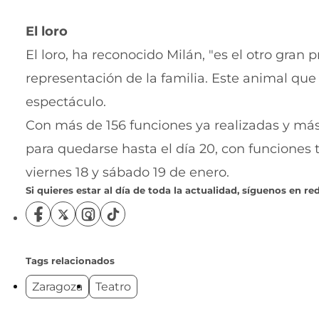
El loro
El loro, ha reconocido Milán, "es el otro gran p
representación de la familia. Este animal que s
espectáculo.
Con más de 156 funciones ya realizadas y más
para quedarse hasta el día 20, con funciones to
viernes 18 y sábado 19 de enero.
Si quieres estar al día de toda la actualidad, síguenos en red
S
S
S
S
í
í
í
í
g
g
g
g
u
u
u
u
Tags relacionados
e
e
e
e
Zaragoza
Teatro
n
n
n
n
o
o
o
o
s
s
s
s