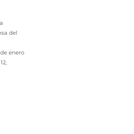
la
esa del
 de enero
12,