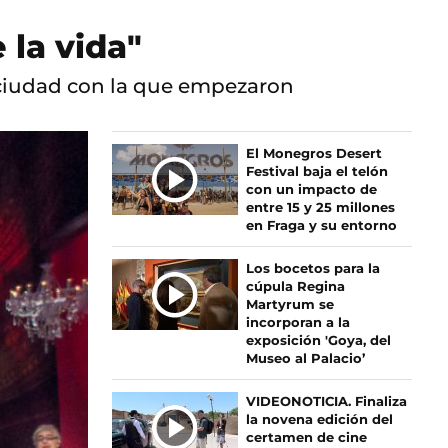
 la vida"
 ciudad con la que empezaron
Ú
El Monegros Desert
Festival baja el telón
L
con un impacto de
T
entre 15 y 25 millones
I
en Fraga y su entorno
M
A
Los bocetos para la
S
cúpula Regina
Martyrum se
N
incorporan a la
O
exposición 'Goya, del
T
Museo al Palacio’
I
C
VIDEONOTICIA. Finaliza
I
la novena edición del
certamen de cine
A