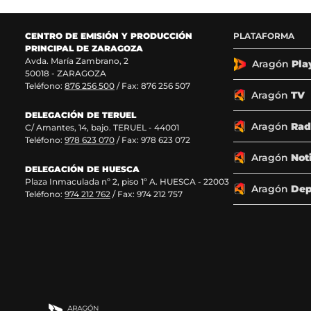
e
e
e
e
n
n
n
n
F
X
I
T
CENTRO DE EMISIÓN Y PRODUCCIÓN
PLATAFORMA
a
(
n
i
PRINCIPAL DE ZARAGOZA
c
s
s
k
Avda. María Zambrano, 2
Aragón
Pla
50018 - ZARAGOZA
e
e
t
T
Teléfono:
876 256 500
/ Fax: 876 256 507
b
a
a
o
Aragón
TV
o
b
g
k
o
r
r
(
DELEGACIÓN DE TERUEL
Aragón
Rad
k
e
a
s
C/ Amantes, 14, bajo. TERUEL - 44001
(
e
m
e
Teléfono:
978 623 070
/ Fax: 978 623 072
s
n
(
a
Aragón
Not
e
u
s
b
DELEGACIÓN DE HUESCA
a
n
e
r
Plaza Inmaculada nº 2, piso 1º A. HUESCA - 22003
Aragón
Dep
b
a
a
e
Teléfono:
974 212 762
/ Fax: 974 212 757
r
n
b
e
e
u
r
n
e
e
e
u
n
v
e
n
u
a
n
a
n
v
u
n
a
e
n
u
n
n
a
e