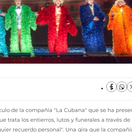
C
C
o
o
m
m
p
p
áculo de la compañía "La Cubana" que se ha pres
a
a
r
r
e trata los entierros, lutos y funerales a través de
t
t
i
i
quier recuerdo personal". Una gira que la compañí