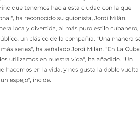
r
r
ariño que tenemos hacia esta ciudad con la que
e
p
n
o
l", ha reconocido su guionista, Jordi Milán.
F
r
a
W
ra loca y divertida, al más puro estilo cubanero,
c
h
e
a
úblico, un clásico de la compañía. "Una manera s
b
t
más serias", ha señalado Jordi Milán. "En La Cub
o
s
o
A
os utilizamos en nuestra vida", ha añadido. "Un
k
p
(
p
e hacemos en la vida, y nos gusta la doble vuelta
s
(
e
s
un espejo", incide.
a
e
b
a
r
b
e
r
e
e
n
e
u
n
n
u
a
n
n
a