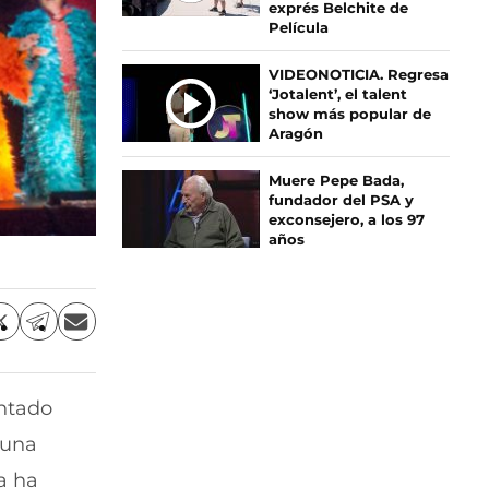
exprés Belchite de
S
Película
VIDEONOTICIA. Regresa
‘Jotalent’, el talent
show más popular de
Aragón
Muere Pepe Bada,
fundador del PSA y
exconsejero, a los 97
años
C
C
C
o
o
o
m
m
m
p
p
p
entado
a
a
a
r
r
r
 una
t
t
t
i
i
i
a ha