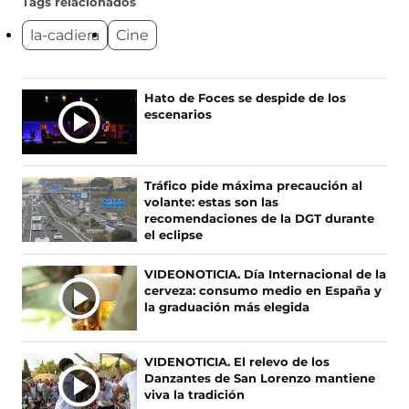
u
u
u
u
Tags relacionados
e
e
e
e
la-cadiera
Cine
n
n
n
n
o
o
o
o
s
s
s
s
e
e
e
e
Ú
Hato de Foces se despide de los
n
n
n
n
escenarios
L
F
X
I
T
T
a
(
n
i
c
s
s
k
I
e
e
t
T
M
Tráfico pide máxima precaución al
b
a
a
o
A
volante: estas son las
o
b
g
k
S
recomendaciones de la DGT durante
o
r
r
(
el eclipse
N
k
e
a
s
O
(
e
m
e
VIDEONOTICIA. Día Internacional de la
s
n
(
a
T
cerveza: consumo medio en España y
e
u
s
b
I
la graduación más elegida
a
n
e
r
C
b
a
a
e
I
r
n
b
e
A
VIDENOTICIA. El relevo de los
e
u
r
n
Danzantes de San Lorenzo mantiene
S
e
e
e
u
viva la tradición
n
v
e
n