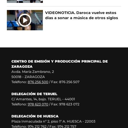
u
a
n
a
n
v
u
n
VIDEONOTICIA. Daroca vuelve estos
a
e
n
u
días a sonar a música de otros siglos
n
n
a
e
u
t
n
v
e
a
u
a
v
n
e
v
a
a
v
e
v
)
a
n
e
v
t
n
e
a
CENTRO DE EMISIÓN Y PRODUCCIÓN PRINCIPAL DE
t
n
n
ZARAGOZA
a
t
a
Avda. María Zambrano, 2
n
a
)
50018 - ZARAGOZA
a
n
Teléfono:
876 256 500
/ Fax: 876 256 507
)
a
)
DELEGACIÓN DE TERUEL
C/ Amantes, 14, bajo. TERUEL - 44001
Teléfono:
978 623 070
/ Fax: 978 623 072
DELEGACIÓN DE HUESCA
Plaza Inmaculada nº 2, piso 1º A. HUESCA - 22003
Teléfono:
974 212 762
/ Fax: 974 212 757