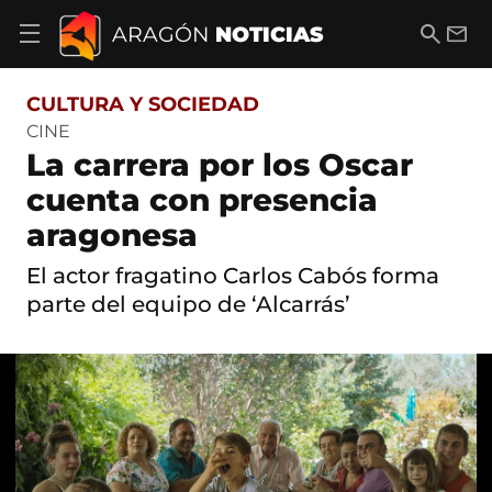
S
a
B
E
ARAGÓN
NOTICIAS
A
l
u
m
b
t
s
a
r
o
c
i
i
CULTURA Y SOCIEDAD
a
a
l
r
c
r
CINE
m
o
La carrera por los Oscar
e
n
n
t
cuenta con presencia
ú
e
d
aragonesa
n
e
i
n
d
El actor fragatino Carlos Cabós forma
a
o
v
parte del equipo de ‘Alcarrás’
e
g
a
c
i
ó
n