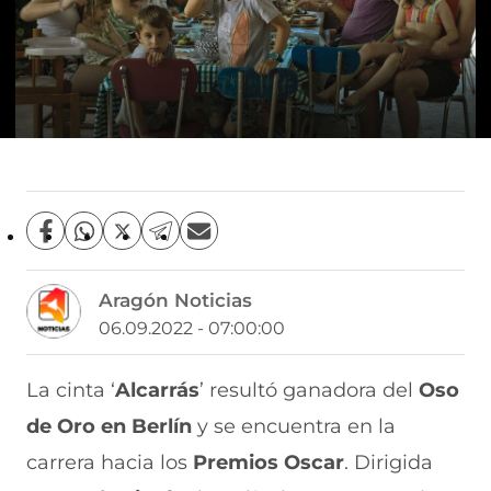
C
C
C
C
C
o
o
o
o
o
m
m
m
m
m
Aragón Noticias
p
p
p
p
p
a
a
a
a
a
06.09.2022 - 07:00:00
r
r
r
r
r
t
t
t
t
t
i
i
i
i
i
La cinta ‘
Alcarrás
’ resultó ganadora del
Oso
r
r
r
r
r
de Oro en Berlín
y se encuentra en la
e
p
p
p
p
n
o
o
o
o
carrera hacia los
Premios Oscar
. Dirigida
F
r
r
r
r
a
W
X
T
E