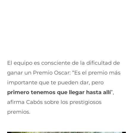
v
a
a
a
n
e
v
)
v
t
n
e
e
a
t
n
n
n
a
t
t
a
n
a
a
)
a
n
n
)
a
a
)
)
El equipo es consciente de la dificultad de
ganar un Premio Oscar: “Es el premio más
importante que te pueden dar, pero
primero tenemos que llegar hasta allí
”,
afirma Cabós sobre los prestigiosos
premios.