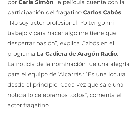
por
Carla Simón
, la película cuenta con la
c
h
(
e
m
e
a
s
l
a
participación del fragatino
Carlos Cabós
:
b
t
e
e
i
“No soy actor profesional. Yo tengo mi
o
s
a
g
l
o
A
b
r
(
trabajo y para hacer algo me tiene que
k
p
r
a
s
(
p
e
m
e
despertar pasión”, explica Cabós en el
s
(
e
(
a
e
s
n
s
b
programa
La Cadiera de Aragón Radio
.
a
e
u
e
r
La noticia de la nominación fue una alegría
b
a
n
a
e
r
b
a
b
e
para el equipo de ‘Alcarrás’: “Es una locura
e
r
n
r
n
e
e
u
e
u
desde el principio. Cada vez que sale una
n
e
e
e
n
noticia lo celebramos todos”, comenta el
u
n
v
n
a
n
u
a
u
n
actor fragatino.
a
n
v
n
u
n
a
e
a
e
u
n
n
n
v
e
u
t
u
a
v
e
a
e
v
a
v
n
v
e