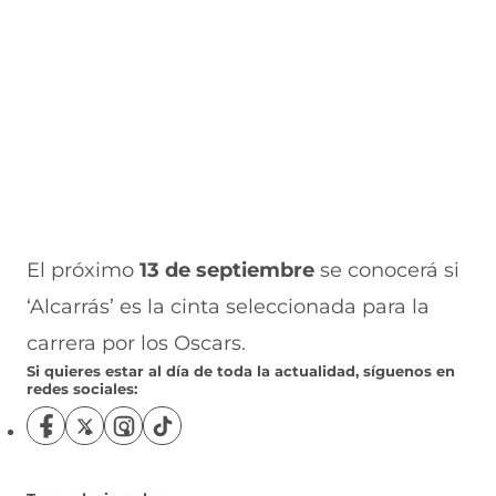
El próximo
13 de septiembre
se conocerá si
‘Alcarrás’ es la cinta seleccionada para la
carrera por los Oscars.
Si quieres estar al día de toda la actualidad, síguenos en
redes sociales:
S
S
S
S
í
í
í
í
g
g
g
g