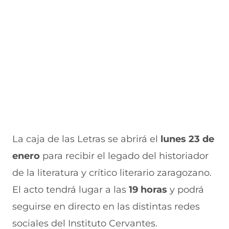
v
a
a
a
n
e
v
)
v
t
n
e
e
a
t
n
n
n
a
t
t
a
n
a
a
)
a
n
n
)
a
a
)
)
La caja de las Letras se abrirá el
lunes 23 de
enero
para recibir el legado del historiador
de la literatura y crítico literario zaragozano.
El acto tendrá lugar a las
19 horas
y podrá
seguirse en directo en las distintas redes
sociales del Instituto Cervantes.