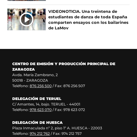
u
a
n
a
n
v
u
n
VIDEONOTICIA. Una treintena de
a
e
n
u
estudiantes de danza de toda España
n
n
a
e
comparten ensayos con los bailarines
u
t
n
v
de LaMov
e
a
u
a
v
n
e
v
a
a
v
e
v
)
a
n
e
v
t
n
e
a
CENTRO DE EMISIÓN Y PRODUCCIÓN PRINCIPAL DE
t
n
n
ZARAGOZA
a
t
a
Avda. María Zambrano, 2
n
a
)
50018 - ZARAGOZA
a
n
Teléfono:
876 256 500
/ Fax: 876 256 507
)
a
)
DELEGACIÓN DE TERUEL
C/ Amantes, 14, bajo. TERUEL - 44001
Teléfono:
978 623 070
/ Fax: 978 623 072
DELEGACIÓN DE HUESCA
Plaza Inmaculada nº 2, piso 1º A. HUESCA - 22003
Teléfono:
974 212 762
/ Fax: 974 212 757