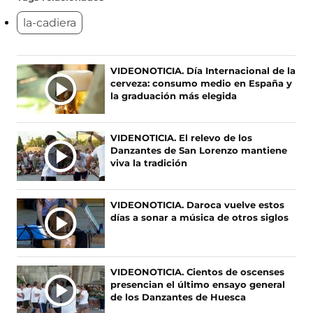
e
e
e
e
la-cadiera
n
n
n
n
o
o
o
o
s
s
s
s
e
e
e
e
Ú
VIDEONOTICIA. Día Internacional de la
n
n
n
n
cerveza: consumo medio en España y
L
F
X
I
T
la graduación más elegida
T
a
(
n
i
c
s
s
k
I
e
e
t
T
M
VIDENOTICIA. El relevo de los
b
a
a
o
A
Danzantes de San Lorenzo mantiene
o
b
g
k
S
viva la tradición
o
r
r
(
N
k
e
a
s
O
(
e
m
e
VIDEONOTICIA. Daroca vuelve estos
s
n
(
a
T
días a sonar a música de otros siglos
e
u
s
b
I
a
n
e
r
C
b
a
a
e
I
r
n
b
e
A
VIDEONOTICIA. Cientos de oscenses
e
u
r
n
presencian el último ensayo general
S
e
e
e
u
de los Danzantes de Huesca
n
v
e
n