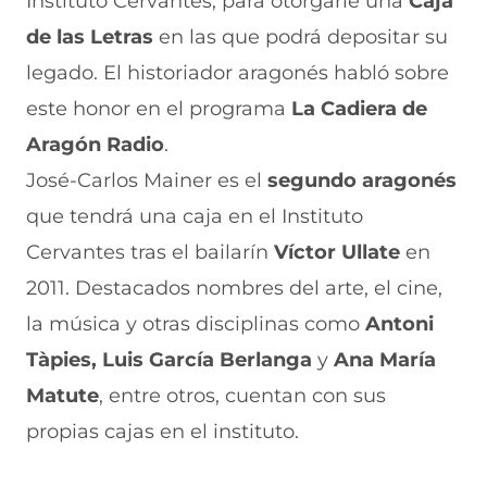
Instituto Cervantes, para otorgarle una
Caja
c
h
(
e
m
e
a
s
l
a
de las Letras
en las que podrá depositar su
b
t
e
e
i
legado. El historiador aragonés habló sobre
o
s
a
g
l
o
A
b
r
(
este honor en el programa
La Cadiera de
k
p
r
a
s
(
p
e
m
e
Aragón Radio
.
s
(
e
(
a
e
s
n
s
b
José-Carlos Mainer es el
segundo aragonés
a
e
u
e
r
que tendrá una caja en el Instituto
b
a
n
a
e
r
b
a
b
e
Cervantes tras el bailarín
Víctor Ullate
en
e
r
n
r
n
e
e
u
e
u
2011. Destacados nombres del arte, el cine,
n
e
e
e
n
la música y otras disciplinas como
u
n
v
n
a
Antoni
n
u
a
u
n
Tàpies, Luis García Berlanga
y
Ana María
a
n
v
n
u
n
a
e
a
e
Matute
, entre otros, cuentan con sus
u
n
n
n
v
e
u
t
u
a
propias cajas en el instituto.
v
e
a
e
v
a
v
n
v
e