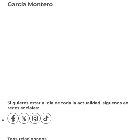
García Montero
.
Si quieres estar al día de toda la actualidad, síguenos en
redes sociales:
S
S
S
S
í
í
í
í
g
g
g
g
u
u
u
u
Tags relacionados