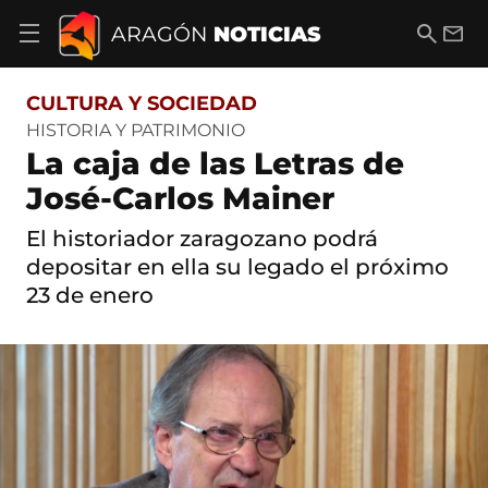
S
a
B
E
ARAGÓN
NOTICIAS
A
l
u
m
b
t
s
a
r
o
c
i
i
CULTURA Y SOCIEDAD
a
a
l
r
c
r
HISTORIA Y PATRIMONIO
m
o
La caja de las Letras de
e
n
n
t
José-Carlos Mainer
ú
e
d
n
El historiador zaragozano podrá
e
i
n
depositar en ella su legado el próximo
d
a
o
23 de enero
v
e
g
a
c
i
ó
n