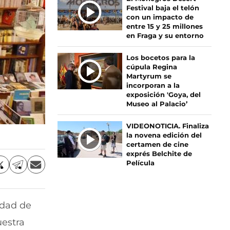
Festival baja el telón
A
con un impacto de
S
entre 15 y 25 millones
en Fraga y su entorno
Los bocetos para la
cúpula Regina
Martyrum se
incorporan a la
exposición 'Goya, del
Museo al Palacio’
VIDEONOTICIA. Finaliza
la novena edición del
certamen de cine
exprés Belchite de
Película
C
C
C
o
o
o
m
m
m
p
p
p
idad de
a
a
a
r
r
r
uestra
t
t
t