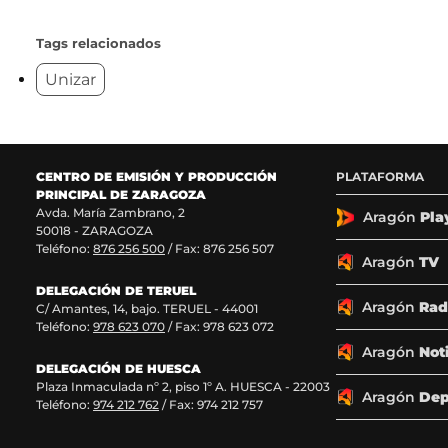
í
í
í
í
g
g
g
g
u
u
u
u
Tags relacionados
e
e
e
e
Unizar
n
n
n
n
o
o
o
o
s
s
s
s
e
e
e
e
n
n
n
n
F
X
I
T
CENTRO DE EMISIÓN Y PRODUCCIÓN
PLATAFORMA
a
(
n
i
PRINCIPAL DE ZARAGOZA
c
s
s
k
Avda. María Zambrano, 2
Aragón
Pla
50018 - ZARAGOZA
e
e
t
T
Teléfono:
876 256 500
/ Fax: 876 256 507
b
a
a
o
Aragón
TV
o
b
g
k
o
r
r
(
DELEGACIÓN DE TERUEL
Aragón
Rad
k
e
a
s
C/ Amantes, 14, bajo. TERUEL - 44001
(
e
m
e
Teléfono:
978 623 070
/ Fax: 978 623 072
s
n
(
a
Aragón
Not
e
u
s
b
DELEGACIÓN DE HUESCA
a
n
e
r
Plaza Inmaculada nº 2, piso 1º A. HUESCA - 22003
Aragón
Dep
b
a
a
e
Teléfono:
974 212 762
/ Fax: 974 212 757
r
n
b
e
e
u
r
n