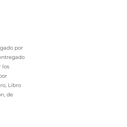
rgado por
 entregado
 los
por
ro, Libro
ón, de