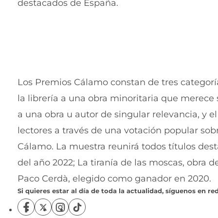
destacados de España.
Los Premios Cálamo constan de tres categoría
la librería a una obra minoritaria que merece
a una obra u autor de singular relevancia, y e
lectores a través de una votación popular sob
Cálamo. La muestra reunirá todos títulos des
del año 2022; La tiranía de las moscas, obra d
Paco Cerdà, elegido como ganador en 2020.
Si quieres estar al día de toda la actualidad, síguenos en red
S
S
S
S