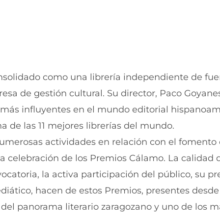
a
n
n
a
u
n
e
u
v
e
a
v
v
a
e
v
n
e
nsolidado como una librería independiente de fue
t
n
a de gestión cultural. Su director, Paco Goyanes
a
t
n
a
as más influyentes en el mundo editorial hispanoa
a
n
)
a
na de las 11 mejores librerías del mundo.
)
numerosas actividades en relación con el fomento 
 la celebración de los Premios Cálamo. La calidad 
catoria, la activa participación del público, su pr
ediático, hacen de estos Premios, presentes desde
del panorama literario zaragozano y uno de los m