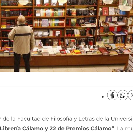
C
C
o
o
m
m
p
p
r
de la Facultad de Filosofía y Letras de la Univers
a
a
r
r
Librería Cálamo y 22 de Premios Cálamo”
. La m
t
t