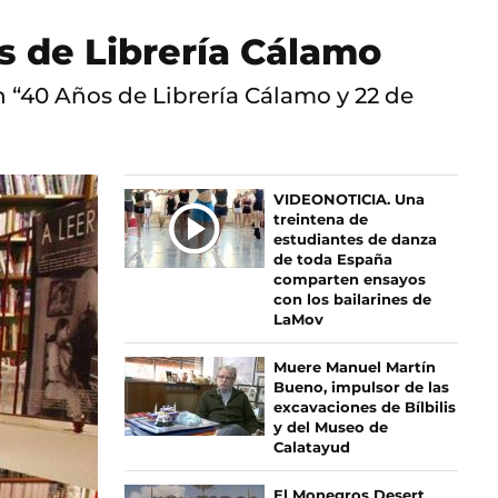
s de Librería Cálamo
n “40 Años de Librería Cálamo y 22 de
Ú
VIDEONOTICIA. Una
treintena de
L
estudiantes de danza
T
de toda España
I
comparten ensayos
M
con los bailarines de
LaMov
A
S
Muere Manuel Martín
N
Bueno, impulsor de las
O
excavaciones de Bílbilis
T
y del Museo de
I
Calatayud
C
I
El Monegros Desert