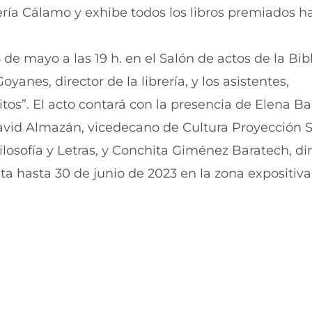
i
i
rería Cálamo y exhibe todos los libros premiados ha
r
r
e
p
n
o
 de mayo a las 19 h. en el Salón de actos de la Bib
F
r
a
W
anes, director de la librería, y los asistentes,
c
h
e
a
tos”. El acto contará con la presencia de Elena Bar
b
t
David Almazán, vicedecano de Cultura Proyección S
o
s
o
A
ilosofía y Letras, y Conchita Giménez Baratech, di
k
p
(
p
sta hasta 30 de junio de 2023 en la zona expositiva
s
(
e
s
a
e
b
a
r
b
e
r
e
e
n
e
u
n
n
u