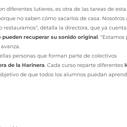
u
n
n diferentes lutieres, es otra de las tareas de esta
e
u
v
e
orque no saben cómo sacarlos de casa. Nosotros
a
v
v
a
 restauramos", detalla la directora, que ya cuent
e
v
n
e
 pueden recuperar su sonido original
. "Estamos
t
n
, avanza.
a
t
n
a
las personas que forman parte de colectivos
a
n
)
a
era de la Harinera
. Cada curso reparte diferentes
)
objetivo de que todos los alumnos puedan aprend