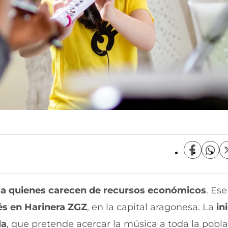
C
C
o
o
m
m
p
p
s a quienes carecen de recursos económicos
. Ese
a
a
r
r
és en Harinera ZGZ
, en la capital aragonesa. La
ini
t
t
i
i
la
, que pretende acercar la música a toda la pobla