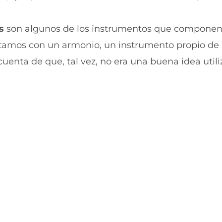
r
r
e
p
n
o
s
son algunos de los instrumentos que componen
F
r
a
W
tamos con un armonio, un instrumento propio de l
c
h
e
a
enta de que, tal vez, no era una buena idea utili
b
t
o
s
o
A
k
p
(
p
s
(
e
s
a
e
b
a
r
b
e
r
e
e
n
e
u
n
n
u
a
n
n
a