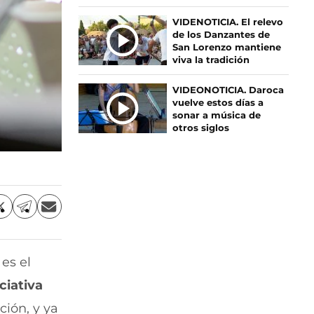
S
VIDENOTICIA. El relevo
de los Danzantes de
San Lorenzo mantiene
viva la tradición
VIDEONOTICIA. Daroca
vuelve estos días a
sonar a música de
otros siglos
C
C
C
o
o
o
m
m
m
p
p
p
 es el
a
a
a
r
r
r
ciativa
t
t
t
i
i
i
ción, y ya