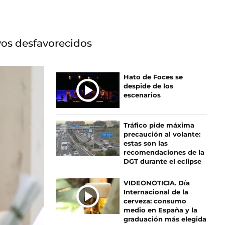
vos desfavorecidos
Ú
Hato de Foces se
despide de los
L
escenarios
T
I
M
Tráfico pide máxima
A
precaución al volante:
S
estas son las
recomendaciones de la
N
DGT durante el eclipse
O
T
VIDEONOTICIA. Día
I
Internacional de la
C
cerveza: consumo
I
medio en España y la
graduación más elegida
A