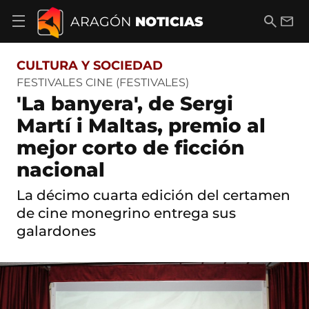
S
a
B
E
ARAGÓN
NOTICIAS
A
l
u
m
b
t
s
a
r
o
c
i
i
CULTURA Y SOCIEDAD
a
a
l
r
c
r
FESTIVALES CINE (FESTIVALES)
m
o
'La banyera', de Sergi
e
n
n
t
Martí i Maltas, premio al
ú
e
d
mejor corto de ficción
n
e
i
n
nacional
d
a
o
v
La décimo cuarta edición del certamen
e
de cine monegrino entrega sus
g
a
galardones
c
i
ó
n