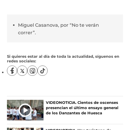
Miguel Casanova, por “No te verán
correr”.
Si quieres estar al día de toda la actualidad, síguenos en
redes sociales:
S
S
S
S
í
í
í
í
g
g
g
g
u
u
u
u
e
e
e
e
n
n
n
n
Ú
VIDEONOTICIA. Cientos de oscenses
o
o
o
o
presencian el último ensayo general
L
s
s
s
s
de los Danzantes de Huesca
T
e
e
e
e
I
n
n
n
n
F
X
I
T
M