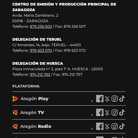
a
a
v
e
CENTRO DE EMISIÓN Y PRODUCCIÓN PRINCIPAL DE
v
)
a
n
ZARAGOZA
e
v
t
Avda. María Zambrano, 2
n
e
a
50018 - ZARAGOZA
t
n
n
Teléfono:
876 256 500
/ Fax: 876 256 507
a
t
a
n
a
)
DELEGACIÓN DE TERUEL
a
n
C/ Amantes, 14, bajo. TERUEL - 44001
)
a
Teléfono:
978 623 070
/ Fax: 978 623 072
)
DELEGACIÓN DE HUESCA
Plaza Inmaculada nº 2, piso 1º A. HUESCA - 22003
Teléfono:
974 212 762
/ Fax: 974 212 757
PLATAFORMA
Aragón
Play
A
A
A
A
r
r
r
r
a
a
a
a
Aragón
TV
A
A
A
A
g
g
g
g
r
r
r
r
ó
ó
ó
ó
a
a
a
a
Aragón
Radio
n
A
n
A
n
A
n
A
g
g
g
g
P
r
P
r
P
r
P
r
ó
ó
ó
ó