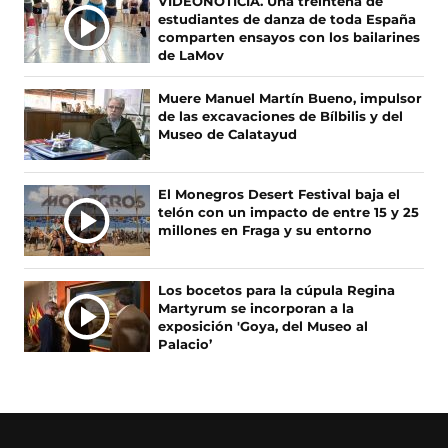
VIDEONOTICIA. Una treintena de
a
(
n
i
A
estudiantes de danza de toda España
c
s
s
k
S
comparten ensayos con los bailarines
e
e
t
T
de LaMov
N
b
a
a
o
O
o
b
g
k
Muere Manuel Martín Bueno, impulsor
T
o
r
r
(
de las excavaciones de Bílbilis y del
I
k
e
a
s
Museo de Calatayud
(
e
m
e
C
s
n
(
a
I
e
u
s
b
A
El Monegros Desert Festival baja el
a
n
e
r
telón con un impacto de entre 15 y 25
S
b
a
a
e
millones en Fraga y su entorno
r
n
b
e
e
u
r
n
e
e
e
u
Los bocetos para la cúpula Regina
n
v
e
n
Martyrum se incorporan a la
u
a
n
a
exposición 'Goya, del Museo al
n
v
u
n
Palacio’
a
e
n
u
n
n
a
e
u
t
n
v
e
a
u
a
v
n
e
v