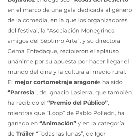
n
o
o
o
o
en el marco de una gala dedicada al género
F
r
r
r
r
a
W
X
T
E
de la comedia, en la que los
organizadores
c
h
(
e
m
e
a
s
l
a
del festival, la “Asociación Monegrinos
b
t
e
e
i
amigos del Séptimo Arte”, y su directora
o
s
a
g
l
o
A
b
r
(
Gema Enfedaque, recibieron el aplauso
k
p
r
a
s
(
p
e
m
e
unánime por su apuesta por hacer llegar el
s
(
e
(
a
e
s
n
s
b
mundo del cine y la cultura al medio rural.
a
e
u
e
r
El
mejor cortometraje aragoné
s ha sido
b
a
n
a
e
r
b
a
b
e
“Parresia
”, de Ignacio Lasierra, que también
e
r
n
r
n
e
e
u
e
u
ha recibido el
“Premio del Público”
,
n
e
e
e
n
mientras que “Loop” de Pablo Polledri, ha
u
n
v
n
a
n
u
a
u
n
ganado en
“Animación”
y en la categoría
a
n
v
n
u
n
a
e
a
e
de
Tráiler
“Todas las lunas”, de Igor
u
n
n
n
v