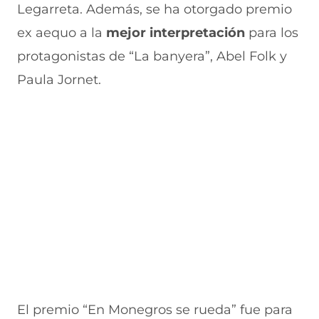
e
u
t
u
a
Legarreta. Además, se ha otorgado premio
v
e
a
e
v
ex aequo a la
mejor interpretación
para los
a
v
n
v
e
v
a
a
a
n
protagonistas de “La banyera”, Abel Folk y
e
v
)
v
t
n
e
e
a
Paula Jornet.
t
n
n
n
a
t
t
a
n
a
a
)
a
n
n
)
a
a
)
)
El premio “En Monegros se rueda” fue para