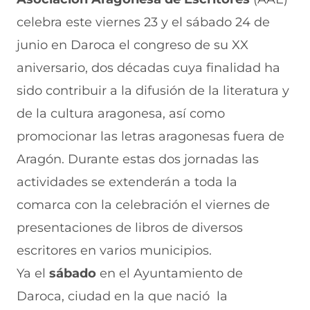
n
o
o
o
o
celebra este viernes 23 y el sábado 24 de
F
r
r
r
r
a
W
X
T
E
junio en Daroca el congreso de su XX
c
h
(
e
m
e
a
s
l
a
aniversario, dos décadas cuya finalidad ha
b
t
e
e
i
sido contribuir a la difusión de la literatura y
o
s
a
g
l
o
A
b
r
(
de la cultura aragonesa, así como
k
p
r
a
s
(
p
e
m
e
promocionar las letras aragonesas fuera de
s
(
e
(
a
e
s
n
s
b
Aragón. Durante estas dos jornadas las
a
e
u
e
r
actividades se extenderán a toda la
b
a
n
a
e
r
b
a
b
e
comarca con la celebración el viernes de
e
r
n
r
n
e
e
u
e
u
presentaciones de libros de diversos
n
e
e
e
n
escritores en varios municipios.
u
n
v
n
a
n
u
a
u
n
Ya el
sábado
en el Ayuntamiento de
a
n
v
n
u
n
a
e
a
e
Daroca, ciudad en la que nació la
u
n
n
n
v