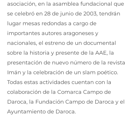
e
u
t
u
a
asociación, en la asamblea fundacional que
v
e
a
e
v
se celebró en 28 de junio de 2003, tendrán
a
v
n
v
e
v
a
a
a
n
lugar mesas redondas a cargo de
e
v
)
v
t
n
e
e
a
importantes autores aragoneses y
t
n
n
n
a
t
t
a
nacionales, el estreno de un documental
n
a
a
)
sobre la historia y presente de la AAE, la
a
n
n
)
a
a
presentación de nuevo número de la revista
)
)
Imán y la celebración de un slam poético.
Todas estas actividades cuentan con la
colaboración de la Comarca Campo de
Daroca, la Fundación Campo de Daroca y el
Ayuntamiento de Daroca.