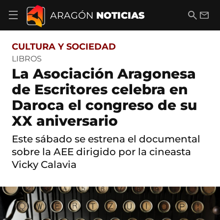
S
a
B
E
ARAGÓN
NOTICIAS
A
l
u
m
b
t
s
a
r
o
c
i
i
CULTURA Y SOCIEDAD
a
a
l
r
c
r
LIBROS
m
o
La Asociación Aragonesa
e
n
n
t
de Escritores celebra en
ú
e
d
Daroca el congreso de su
n
e
i
n
XX aniversario
d
a
o
v
Este sábado se estrena el documental
e
sobre la AEE dirigido por la cineasta
g
a
Vicky Calavia
c
i
ó
n