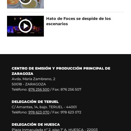
r
n
b
e
e
u
r
n
e
e
e
u
Hato de Foces se despide de los
n
v
e
n
escenarios
u
a
n
a
n
v
u
n
a
e
n
u
n
n
a
e
u
t
n
v
e
a
u
a
v
n
e
v
a
a
v
e
CENTRO DE EMISIÓN Y PRODUCCIÓN PRINCIPAL DE
v
)
a
n
ZARAGOZA
e
v
t
Avda. María Zambrano, 2
n
e
a
50018 - ZARAGOZA
t
n
n
Teléfono:
876 256 500
/ Fax: 876 256 507
a
t
a
n
a
)
DELEGACIÓN DE TERUEL
a
n
C/ Amantes, 14, bajo. TERUEL - 44001
)
a
Teléfono:
978 623 070
/ Fax: 978 623 072
)
DELEGACIÓN DE HUESCA
Plaza Inmaculada nº 2, piso 1º A. HUESCA - 22003