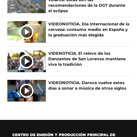
c
s
s
k
S
recomendaciones de la DGT durante
e
e
t
T
el eclipse
N
b
a
a
o
O
o
b
g
k
VIDEONOTICIA. Día Internacional de la
T
o
r
r
(
cerveza: consumo medio en España y
I
k
e
a
s
la graduación más elegida
(
e
m
e
C
s
n
(
a
I
e
u
s
b
A
VIDENOTICIA. El relevo de los
a
n
e
r
Danzantes de San Lorenzo mantiene
S
b
a
a
e
viva la tradición
r
n
b
e
e
u
r
n
e
e
e
u
VIDEONOTICIA. Daroca vuelve estos
n
v
e
n
días a sonar a música de otros siglos
u
a
n
a
n
v
u
n
a
e
n
u
n
n
a
e
u
t
n
v
e
a
u
a
v
n
e
v
a
a
v
e
CENTRO DE EMISIÓN Y PRODUCCIÓN PRINCIPAL DE