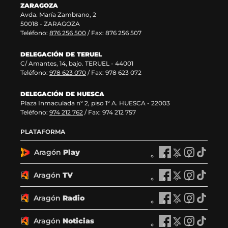
v
)
a
n
ZARAGOZA
e
v
t
Avda. María Zambrano, 2
n
e
a
50018 - ZARAGOZA
t
n
n
Teléfono:
876 256 500
/ Fax: 876 256 507
a
t
a
n
a
)
DELEGACIÓN DE TERUEL
a
n
C/ Amantes, 14, bajo. TERUEL - 44001
)
a
Teléfono:
978 623 070
/ Fax: 978 623 072
)
DELEGACIÓN DE HUESCA
Plaza Inmaculada nº 2, piso 1º A. HUESCA - 22003
Teléfono:
974 212 762
/ Fax: 974 212 757
PLATAFORMA
Aragón
Play
A
A
A
A
r
r
r
r
a
a
a
a
Aragón
TV
A
A
A
A
g
g
g
g
r
r
r
r
ó
ó
ó
ó
a
a
a
a
Aragón
Radio
n
A
n
A
n
A
n
A
g
g
g
g
P
r
P
r
P
r
P
r
ó
ó
ó
ó
l
a
l
a
l
a
l
a
Aragón
Noticias
n
A
n
A
n
A
n
A