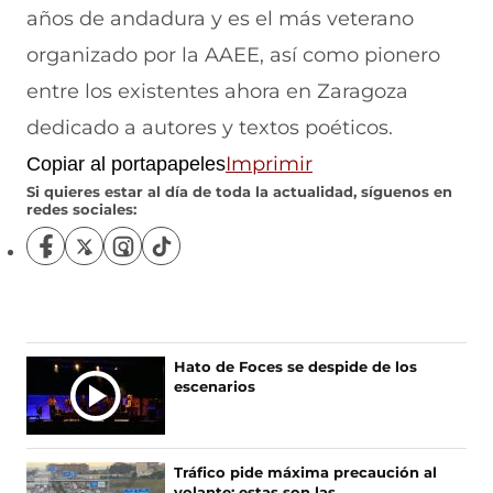
años de andadura y es el más veterano
organizado por la AAEE, así como pionero
entre los existentes ahora en Zaragoza
dedicado a autores y textos poéticos.
Imprimir
Copiar al portapapeles
Si quieres estar al día de toda la actualidad, síguenos en
redes sociales:
S
S
S
S
í
í
í
í
g
g
g
g
u
u
u
u
e
e
e
e
n
n
n
n
Ú
Hato de Foces se despide de los
o
o
o
o
escenarios
L
s
s
s
s
T
e
e
e
e
I
n
n
n
n
F
X
I
T
M
Tráfico pide máxima precaución al
a
(
n
i
A
volante: estas son las