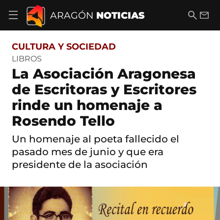
S
a
B
E
ARAGÓN
NOTICIAS
A
l
u
m
b
t
s
a
r
o
c
i
i
CULTURA Y SOCIEDAD
a
a
l
r
c
r
LIBROS
m
o
La Asociación Aragonesa
e
n
n
t
de Escritoras y Escritores
ú
e
d
rinde un homenaje a
n
e
i
n
Rosendo Tello
d
a
o
v
Un homenaje al poeta fallecido el
e
pasado mes de junio y que era
g
a
presidente de la asociación
c
i
ó
n