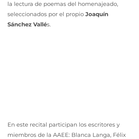
e
u
t
u
a
la lectura de poemas del homenajeado,
v
e
a
e
v
seleccionados por el propio
Joaquín
a
v
n
v
e
v
a
a
a
n
Sánchez Vallé
s.
e
v
)
v
t
n
e
e
a
t
n
n
n
a
t
t
a
n
a
a
)
a
n
n
)
a
a
)
)
En este recital participan los escritores y
miembros de la AAEE: Blanca Langa, Félix