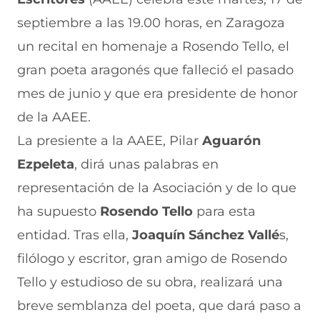
n
o
o
o
o
septiembre a las 19.00 horas, en Zaragoza
F
r
r
r
r
a
W
X
T
E
un recital en homenaje a Rosendo Tello, el
c
h
(
e
m
e
a
s
l
a
gran poeta aragonés que falleció el pasado
b
t
e
e
i
mes de junio y que era presidente de honor
o
s
a
g
l
o
A
b
r
(
de la AAEE.
k
p
r
a
s
(
p
e
m
e
La presiente a la AAEE, Pilar
Aguarón
s
(
e
(
a
e
s
n
s
b
Ezpeleta
, dirá unas palabras en
a
e
u
e
r
representación de la Asociación y de lo que
b
a
n
a
e
r
b
a
b
e
ha supuesto
Rosendo Tello
para esta
e
r
n
r
n
e
e
u
e
u
entidad. Tras ella,
Joaquín Sánchez Vallé
s,
n
e
e
e
n
filólogo y escritor, gran amigo de Rosendo
u
n
v
n
a
n
u
a
u
n
Tello y estudioso de su obra, realizará una
a
n
v
n
u
n
a
e
a
e
breve semblanza del poeta, que dará paso a
u
n
n
n
v