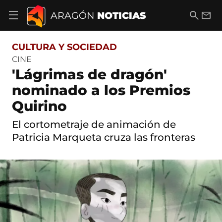
S
a
B
E
ARAGÓN
NOTICIAS
A
l
u
m
b
t
s
a
r
o
c
i
i
CULTURA Y SOCIEDAD
a
a
l
r
c
r
CINE
m
o
'Lágrimas de dragón'
e
n
n
t
nominado a los Premios
ú
e
d
Quirino
n
e
i
n
d
El cortometraje de animación de
a
o
v
Patricia Marqueta cruza las fronteras
e
g
a
c
i
ó
n