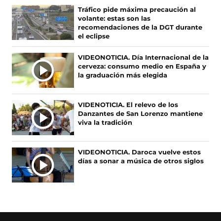
e
e
t
T
M
Tráfico pide máxima precaución al
b
a
a
o
A
volante: estas son las
o
b
g
k
S
recomendaciones de la DGT durante
o
r
r
(
el eclipse
N
k
e
a
s
O
(
e
m
e
VIDEONOTICIA. Día Internacional de la
s
n
(
a
T
cerveza: consumo medio en España y
e
u
s
b
I
la graduación más elegida
a
n
e
r
C
b
a
a
e
I
r
n
b
e
A
VIDENOTICIA. El relevo de los
e
u
r
n
Danzantes de San Lorenzo mantiene
S
e
e
e
u
viva la tradición
n
v
e
n
u
a
n
a
n
v
u
n
VIDEONOTICIA. Daroca vuelve estos
a
e
n
u
días a sonar a música de otros siglos
n
n
a
e
u
t
n
v
e
a
u
a
v
n
e
v
a
a
v
e
v
)
a
n
e
v
t