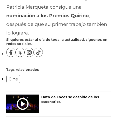
Patricia Marqueta consigue una
nominación a los Premios Quirino
,
después de que su primer trabajo también
lo lograra.
Si quieres estar al día de toda la actualidad, síguenos en
redes sociales:
S
S
S
S
í
í
í
í
g
g
g
g
u
u
u
u
Tags relacionados
e
e
e
e
Cine
n
n
n
n
o
o
o
o
s
s
s
s
e
e
e
e
Ú
Hato de Foces se despide de los
n
n
n
n
escenarios
L
F
X
I
T
T
a
(
n
i
c
s
s
k
I