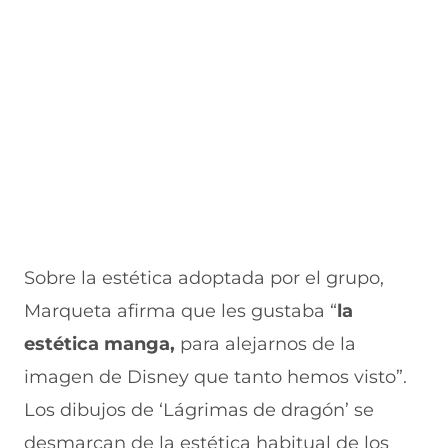
v
a
a
a
n
e
v
)
v
t
n
e
e
a
t
n
n
n
a
t
t
a
n
a
a
)
a
n
n
)
a
a
)
)
Sobre la estética adoptada por el grupo,
Marqueta afirma que les gustaba “
la
estética manga,
para alejarnos de la
imagen de Disney que tanto hemos visto”.
Los dibujos de ‘Lágrimas de dragón’ se
desmarcan de la estética habitual de los