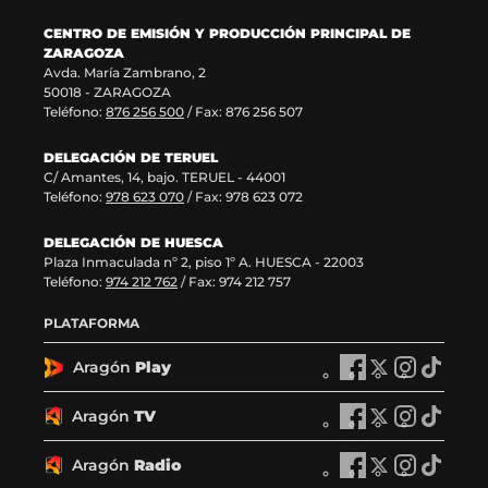
n
e
a
CENTRO DE EMISIÓN Y PRODUCCIÓN PRINCIPAL DE
t
n
n
ZARAGOZA
a
t
a
Avda. María Zambrano, 2
n
a
)
50018 - ZARAGOZA
a
n
Teléfono:
876 256 500
/ Fax: 876 256 507
)
a
)
DELEGACIÓN DE TERUEL
C/ Amantes, 14, bajo. TERUEL - 44001
Teléfono:
978 623 070
/ Fax: 978 623 072
DELEGACIÓN DE HUESCA
Plaza Inmaculada nº 2, piso 1º A. HUESCA - 22003
Teléfono:
974 212 762
/ Fax: 974 212 757
PLATAFORMA
Aragón
Play
A
A
A
A
r
r
r
r
a
a
a
a
Aragón
TV
A
A
A
A
g
g
g
g
r
r
r
r
ó
ó
ó
ó
a
a
a
a
Aragón
Radio
n
A
n
A
n
A
n
A
g
g
g
g