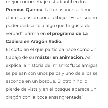
mejor cortometraje estudiantil en los
c
h
(
e
m
e
a
s
l
a
Premios Quirino
. La turiasonense tiene
b
t
e
e
i
clara su pasión por el dibujo: “Es un sueño
o
s
a
g
l
o
A
b
r
(
poder dedicarte a algo que te gusta de
k
p
r
a
s
(
p
e
m
e
verdad”, afirma en
el programa de La
s
(
e
(
a
e
s
n
s
b
Cadiera en Aragón Radio
.
a
e
u
e
r
El corto en el que participa nace como un
b
a
n
a
e
r
b
a
b
e
trabajo de su
máster en animación
. Así,
e
r
n
r
n
e
e
u
e
u
explica la historia del mismo: “Dos amigos
n
e
e
e
n
se pelean con unos palos y uno de ellos se
u
n
v
n
a
n
u
a
u
n
esconde en un bosque. El otro niño lo
a
n
v
n
u
n
a
e
a
e
pierde de vista y en el bosque aparece un
u
n
n
n
v
e
u
t
u
a
dragón con la boca ensangrentada”.
v
e
a
e
v
a
v
n
v
e