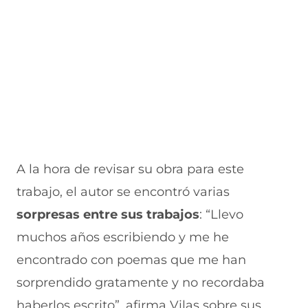
n
e
e
a
t
n
n
n
a
t
t
a
n
a
a
)
a
n
n
)
a
a
)
)
A la hora de revisar su obra para este
trabajo, el autor se encontró varias
sorpresas entre sus trabajos
: “Llevo
muchos años escribiendo y me he
encontrado con poemas que me han
sorprendido gratamente y no recordaba
haberlos escrito”, afirma Vilas sobre sus