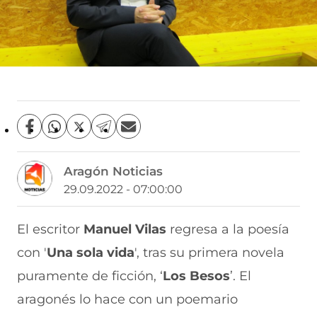
C
C
C
C
C
o
o
o
o
o
m
m
m
m
m
Aragón Noticias
p
p
p
p
p
a
a
a
a
a
29.09.2022 - 07:00:00
r
r
r
r
r
t
t
t
t
t
i
i
i
i
i
El escritor
Manuel Vilas
regresa a la poesía
r
r
r
r
r
con '
Una sola vida
', tras su primera novela
e
p
p
p
p
n
o
o
o
o
puramente de ficción, ‘
Los Besos
’. El
F
r
r
r
r
a
W
X
T
E
aragonés lo hace con un poemario
c
h
(
e
m