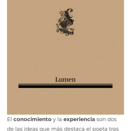
El
conocimiento
y la
experiencia
son dos
de las ideas que más destaca el poeta tras