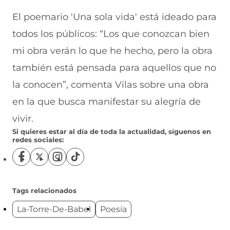
El poemario 'Una sola vida' está ideado para
todos los públicos: “Los que conozcan bien
mi obra verán lo que he hecho, pero la obra
también está pensada para aquellos que no
la conocen”, comenta Vilas sobre una obra
en la que busca manifestar su alegría de
vivir.
Si quieres estar al día de toda la actualidad, síguenos en
redes sociales:
S
S
S
S
í
í
í
í
g
g
g
g
u
u
u
u
Tags relacionados
e
e
e
e
La-Torre-De-Babel
Poesía
n
n
n
n
o
o
o
o
s
s
s
s