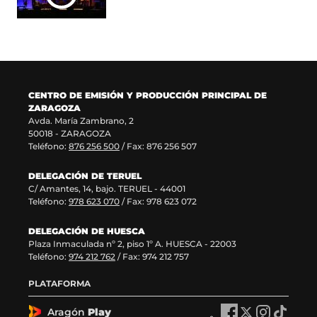
u
t
n
v
e
a
u
a
v
n
e
v
a
a
v
e
v
)
a
n
e
v
t
n
e
a
CENTRO DE EMISIÓN Y PRODUCCIÓN PRINCIPAL DE
t
n
n
ZARAGOZA
a
t
a
Avda. María Zambrano, 2
n
a
)
50018 - ZARAGOZA
a
n
Teléfono:
876 256 500
/ Fax: 876 256 507
)
a
)
DELEGACIÓN DE TERUEL
C/ Amantes, 14, bajo. TERUEL - 44001
Teléfono:
978 623 070
/ Fax: 978 623 072
DELEGACIÓN DE HUESCA
Plaza Inmaculada nº 2, piso 1º A. HUESCA - 22003
Teléfono:
974 212 762
/ Fax: 974 212 757
PLATAFORMA
Aragón
Play
A
A
A
A