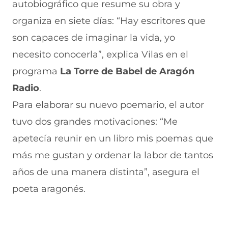
e
a
s
l
a
autobiográfico que resume su obra y
b
t
e
e
i
organiza en siete días: “Hay escritores que
o
s
a
g
l
o
A
b
r
(
son capaces de imaginar la vida, yo
k
p
r
a
s
(
p
e
m
e
necesito conocerla”, explica Vilas en el
s
(
e
(
a
e
s
n
s
b
programa
La Torre de Babel de Aragón
a
e
u
e
r
Radio
.
b
a
n
a
e
r
b
a
b
e
Para elaborar su nuevo poemario, el autor
e
r
n
r
n
e
e
u
e
u
tuvo dos grandes motivaciones: “Me
n
e
e
e
n
apetecía reunir en un libro mis poemas que
u
n
v
n
a
n
u
a
u
n
más me gustan y ordenar la labor de tantos
a
n
v
n
u
n
a
e
a
e
años de una manera distinta”, asegura el
u
n
n
n
v
e
u
t
u
a
poeta aragonés.
v
e
a
e
v
a
v
n
v
e
v
a
a
a
n
e
v
)
v
t