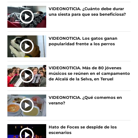
e
e
e
e
Ú
VIDEONOTICIA. ¿Cuánto debe durar
n
n
n
n
una siesta para que sea beneficiosa?
L
F
X
I
T
T
a
(
n
i
c
s
s
k
I
e
e
t
T
M
VIDEONOTICIA. Los gatos ganan
b
a
a
o
A
popularidad frente a los perros
o
b
g
k
S
o
r
r
(
N
k
e
a
s
O
(
e
m
e
VIDEONOTICIA. Más de 80 jóvenes
s
n
(
a
T
músicos se reúnen en el campamento
e
u
s
b
I
de Alcalá de la Selva, en Teruel
a
n
e
r
C
b
a
a
e
I
r
n
b
e
A
VIDEONOTICIA. ¿Qué comemos en
e
u
r
n
verano?
S
e
e
e
u
n
v
e
n
u
a
n
a
n
v
u
n
Hato de Foces se despide de los
a
e
n
u
escenarios
n
n
a
e