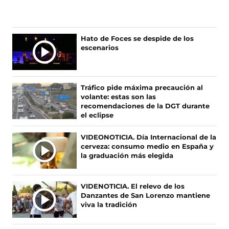
g
g
g
g
u
u
u
u
e
e
e
e
n
n
n
n
Ú
Hato de Foces se despide de los
o
o
o
o
escenarios
L
s
s
s
s
T
e
e
e
e
I
n
n
n
n
F
X
I
T
M
Tráfico pide máxima precaución al
a
(
n
i
A
volante: estas son las
c
s
s
k
S
recomendaciones de la DGT durante
e
e
t
T
el eclipse
N
b
a
a
o
O
o
b
g
k
VIDEONOTICIA. Día Internacional de la
T
o
r
r
(
cerveza: consumo medio en España y
I
k
e
a
s
la graduación más elegida
(
e
m
e
C
s
n
(
a
I
e
u
s
b
A
VIDENOTICIA. El relevo de los
a
n
e
r
Danzantes de San Lorenzo mantiene
S
b
a
a
e
viva la tradición
r
n
b
e
e
u
r
n