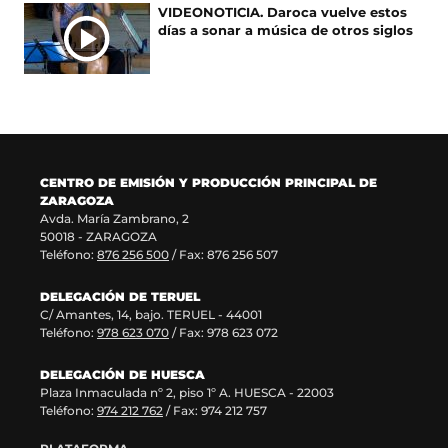
e
e
e
u
VIDEONOTICIA. Daroca vuelve estos
n
v
e
n
días a sonar a música de otros siglos
u
a
n
a
n
v
u
n
a
e
n
u
n
n
a
e
u
t
n
v
e
a
u
a
v
n
e
v
a
a
v
e
CENTRO DE EMISIÓN Y PRODUCCIÓN PRINCIPAL DE
v
)
a
n
ZARAGOZA
e
v
t
Avda. María Zambrano, 2
n
e
a
50018 - ZARAGOZA
t
n
n
Teléfono:
876 256 500
/ Fax: 876 256 507
a
t
a
n
a
)
DELEGACIÓN DE TERUEL
a
n
C/ Amantes, 14, bajo. TERUEL - 44001
)
a
Teléfono:
978 623 070
/ Fax: 978 623 072
)
DELEGACIÓN DE HUESCA
Plaza Inmaculada nº 2, piso 1º A. HUESCA - 22003
Teléfono:
974 212 762
/ Fax: 974 212 757