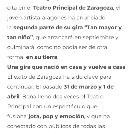
n
o
o
o
o
cita en el
Teatro Principal de Zaragoza
, el
F
r
r
r
r
a
W
X
T
E
joven artista aragonés ha anunciado
c
h
(
e
m
e
a
s
l
a
la
segunda parte de su gira “Tan mayor y
b
t
e
e
i
tan niño”
, que arrancará en septiembre y
o
s
a
g
l
o
A
b
r
(
culminará, como no podía ser de otra
k
p
r
a
s
(
p
e
m
e
forma,
en su tierra
.
s
(
e
(
a
e
s
n
s
b
Una gira que nació en casa y vuelve a casa
a
e
u
e
r
El éxito de Zaragoza ha sido clave para
b
a
n
a
e
r
b
a
b
e
continuar. El pasado
31 de marzo y 1 de
e
r
n
r
n
e
e
u
e
u
abril
, Bona llenó dos veces el Teatro
n
e
e
e
n
Principal con un espectáculo que
u
n
v
n
a
n
u
a
u
n
fusiona
jota, pop y emoción
, y que ha
a
n
v
n
u
n
a
e
a
e
conectado con públicos de todas las
u
n
n
n
v