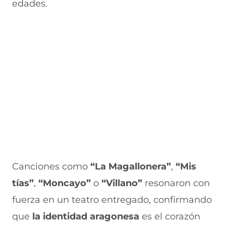
e
u
t
u
a
edades.
v
e
a
e
v
a
v
n
v
e
v
a
a
a
n
e
v
)
v
t
n
e
e
a
t
n
n
n
a
t
t
a
n
a
a
)
a
n
n
)
a
a
)
)
Canciones como
“La Magallonera”
,
“Mis
tías”
,
“Moncayo”
o
“Villano”
resonaron con
fuerza en un teatro entregado, confirmando
que
la identidad aragonesa
es el corazón