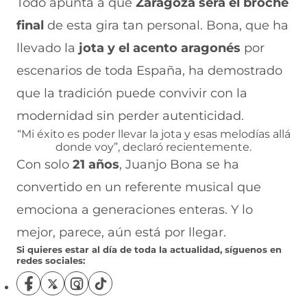
Todo apunta a que
Zaragoza será el broche
final
de esta gira tan personal. Bona, que ha
llevado la
jota y el acento aragonés
por
escenarios de toda España, ha demostrado
que la tradición puede convivir con la
modernidad sin perder autenticidad.
“Mi éxito es poder llevar la jota y esas melodías allá
donde voy”, declaró recientemente.
Con solo
21 años
, Juanjo Bona se ha
convertido en un referente musical que
emociona a generaciones enteras. Y lo
mejor, parece, aún está por llegar.
Si quieres estar al día de toda la actualidad, síguenos en
redes sociales:
S
S
S
S
í
í
í
í