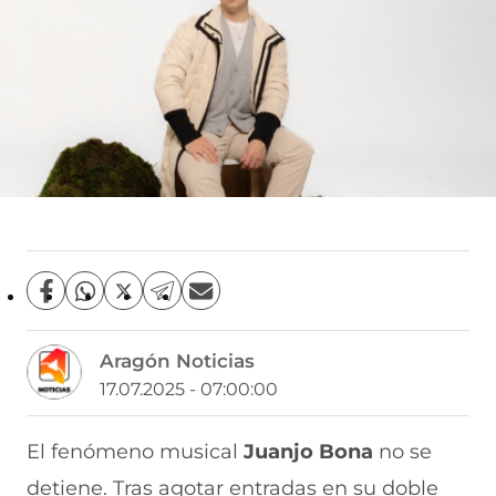
C
C
C
C
C
o
o
o
o
o
m
m
m
m
m
Aragón Noticias
p
p
p
p
p
a
a
a
a
a
17.07.2025 - 07:00:00
r
r
r
r
r
t
t
t
t
t
i
i
i
i
i
El fenómeno musical
Juanjo Bona
no se
r
r
r
r
r
detiene. Tras agotar entradas en su doble
e
p
p
p
p