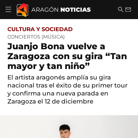
S
a
B
E
ARAGÓN
NOTICIAS
A
l
u
m
b
t
s
a
r
o
c
i
i
CULTURA Y SOCIEDAD
a
a
l
r
c
r
CONCIERTOS (MÚSICA)
m
o
Juanjo Bona vuelve a
e
n
n
t
Zaragoza con su gira “Tan
ú
e
d
mayor y tan niño”
n
e
i
n
d
El artista aragonés amplía su gira
a
o
v
nacional tras el éxito de su primer tour
e
y confirma una nueva parada en
g
Zaragoza el 12 de diciembre
a
c
i
ó
n