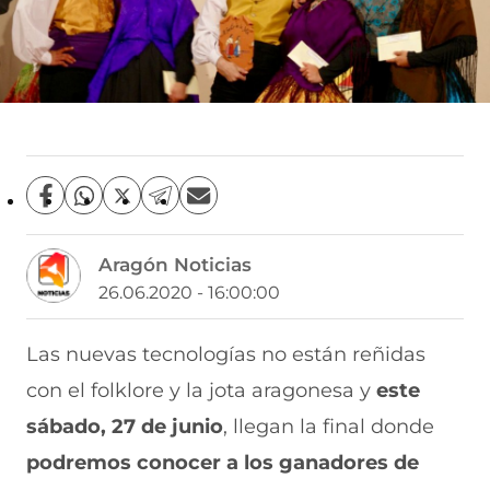
C
C
C
C
C
o
o
o
o
o
m
m
m
m
m
Aragón Noticias
p
p
p
p
p
a
a
a
a
a
26.06.2020 - 16:00:00
r
r
r
r
r
t
t
t
t
t
i
i
i
i
i
Las nuevas tecnologías no están reñidas
r
r
r
r
r
con el folklore y la jota aragonesa y
este
e
p
p
p
p
n
o
o
o
o
sábado, 27 de junio
, llegan la final donde
F
r
r
r
r
a
W
X
T
E
podremos conocer a los ganadores de
c
h
(
e
m