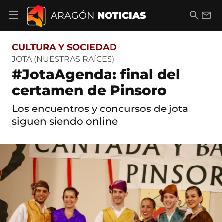
S
a
B
E
ARAGÓN
NOTICIAS
A
l
u
m
b
t
s
a
r
o
c
i
i
CULTURA Y SOCIEDAD
a
a
l
r
c
r
JOTA (NUESTRAS RAÍCES)
m
o
#JotaAgenda: final del
e
n
n
t
certamen de Pinsoro
ú
e
d
n
Los encuentros y concursos de jota
e
i
n
siguen siendo online
d
a
o
v
e
g
a
c
i
ó
n