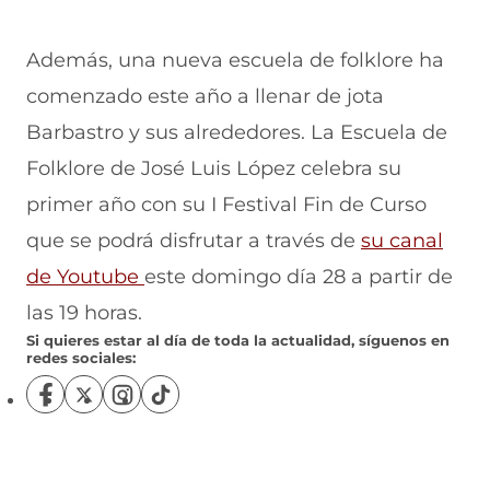
Además, una nueva escuela de folklore ha
comenzado este año a llenar de jota
Barbastro y sus alrededores. La Escuela de
Folklore de José Luis López celebra su
primer año con su I Festival Fin de Curso
que se podrá disfrutar a través de
su canal
de Youtube
este domingo día 28 a partir de
las 19 horas.
Si quieres estar al día de toda la actualidad, síguenos en
redes sociales:
S
S
S
S
í
í
í
í
g
g
g
g
u
u
u
u
e
e
e
e