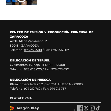
n
v
u
n
a
e
n
u
n
n
a
e
u
t
n
v
e
a
u
a
v
n
e
v
a
a
v
e
CENTRO DE EMISIÓN Y PRODUCCIÓN PRINCIPAL DE
v
)
a
n
ZARAGOZA
e
v
t
Avda. María Zambrano, 2
n
e
a
50018 - ZARAGOZA
t
n
n
Teléfono:
876 256 500
/ Fax: 876 256 507
a
t
a
n
a
)
DELEGACIÓN DE TERUEL
a
n
C/ Amantes, 14, bajo. TERUEL - 44001
)
a
Teléfono:
978 623 070
/ Fax: 978 623 072
)
DELEGACIÓN DE HUESCA
Plaza Inmaculada nº 2, piso 1º A. HUESCA - 22003
Teléfono:
974 212 762
/ Fax: 974 212 757
PLATAFORMA
Aragón
Play
A
A
A
A