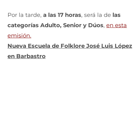
n
e
e
a
t
n
n
n
Por la tarde,
a las 17 horas
, será la de
las
a
t
t
a
n
a
a
)
categorías Adulto, Senior y Dúos
,
en esta
a
n
n
)
a
a
emisión.
)
)
Nueva Escuela de Folklore José Luis López
en Barbastro