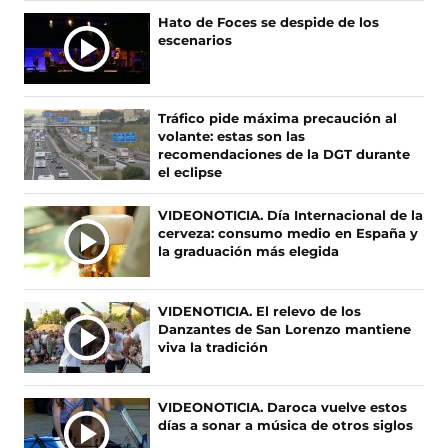
n
n
n
n
Ú
Hato de Foces se despide de los
o
o
o
o
escenarios
L
s
s
s
s
T
e
e
e
e
I
n
n
n
n
F
X
I
T
M
Tráfico pide máxima precaución al
a
(
n
i
A
volante: estas son las
c
s
s
k
S
recomendaciones de la DGT durante
e
e
t
T
el eclipse
N
b
a
a
o
O
o
b
g
k
VIDEONOTICIA. Día Internacional de la
T
o
r
r
(
cerveza: consumo medio en España y
I
k
e
a
s
la graduación más elegida
(
e
m
e
C
s
n
(
a
I
e
u
s
b
A
VIDENOTICIA. El relevo de los
a
n
e
r
Danzantes de San Lorenzo mantiene
S
b
a
a
e
viva la tradición
r
n
b
e
e
u
r
n
e
e
e
u
VIDEONOTICIA. Daroca vuelve estos
n
v
e
n
días a sonar a música de otros siglos
u
a
n
a