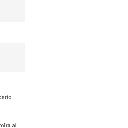
dario
mira al