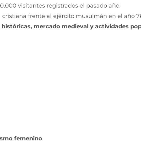
i
i
0.000 visitantes registrados el pasado año.
r
r
 cristiana frente al ejército musulmán en el año 7
e
p
n
o
 históricas, mercado medieval y actividades po
F
r
a
W
c
h
e
a
b
t
o
s
o
A
k
p
(
p
s
(
e
s
a
e
b
a
r
b
e
r
e
e
n
e
u
n
n
u
ismo femenino