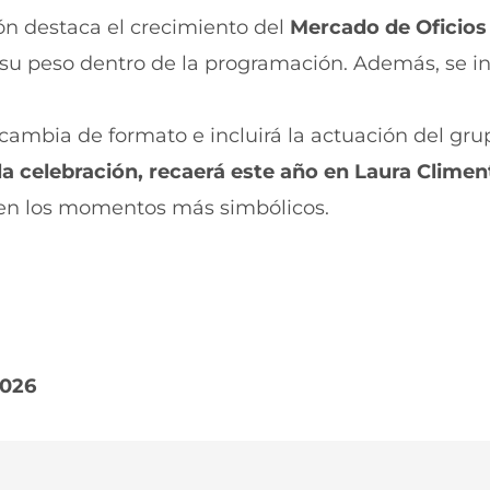
a
n
n
a
ón destaca el crecimiento del
Mercado de Oficios
u
n
su peso dentro de la programación. Además, se i
e
u
v
e
a
v
v
a
s cambia de formato e incluirá la actuación del gru
e
v
n
e
n la celebración, recaerá este año en Laura Climen
t
n
 en los momentos más simbólicos.
a
t
n
a
a
n
)
a
)
2026