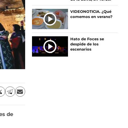
A
S
VIDEONOTICIA. ¿Qué
comemos en verano?
Hato de Foces se
despide de los
escenarios
C
C
C
o
o
o
m
m
m
p
p
p
es de
a
a
a
r
r
r
t
t
t