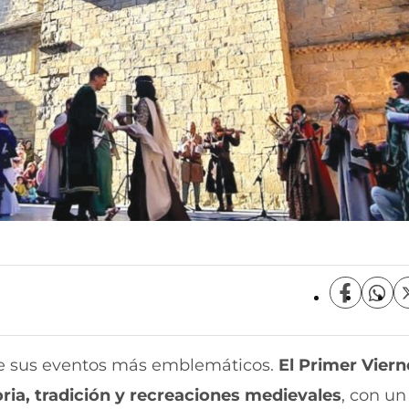
C
C
o
o
m
m
p
p
 de sus eventos más emblemáticos.
El Primer Viern
a
a
r
r
oria, tradición y recreaciones medievales
, con un
t
t