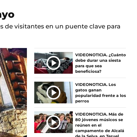
ayo
s de visitantes en un puente clave para
Ú
VIDEONOTICIA. ¿Cuánto
debe durar una siesta
L
para que sea
T
beneficiosa?
I
M
VIDEONOTICIA. Los
A
gatos ganan
S
popularidad frente a los
perros
N
O
VIDEONOTICIA. Más de
T
80 jóvenes músicos se
I
reúnen en el
C
campamento de Alcalá
I
de la Selva, en Teruel