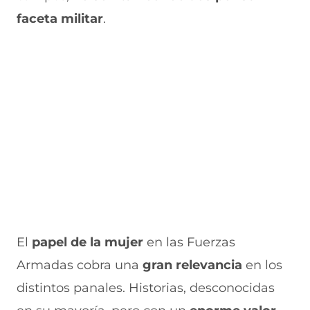
v
a
a
a
n
faceta militar
.
e
v
)
v
t
n
e
e
a
t
n
n
n
a
t
t
a
n
a
a
)
a
n
n
)
a
a
)
)
El
papel de la mujer
en las Fuerzas
Armadas cobra una
gran relevancia
en los
distintos panales. Historias, desconocidas