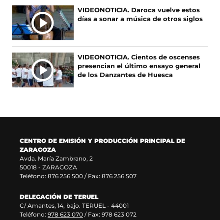
r
n
b
e
A
VIDEONOTICIA. Daroca vuelve estos
e
u
r
n
días a sonar a música de otros siglos
S
e
e
e
u
n
v
e
n
u
a
n
a
n
v
u
n
VIDEONOTICIA. Cientos de oscenses
a
e
n
u
presencian el último ensayo general
n
n
a
e
de los Danzantes de Huesca
u
t
n
v
e
a
u
a
v
n
e
v
a
a
v
e
v
)
a
n
e
v
t
n
e
a
CENTRO DE EMISIÓN Y PRODUCCIÓN PRINCIPAL DE
t
n
n
ZARAGOZA
a
t
a
Avda. María Zambrano, 2
n
a
)
50018 - ZARAGOZA
a
n
Teléfono:
876 256 500
/ Fax: 876 256 507
)
a
)
DELEGACIÓN DE TERUEL
C/ Amantes, 14, bajo. TERUEL - 44001
Teléfono:
978 623 070
/ Fax: 978 623 072