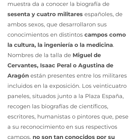
a
W
X
T
E
muestra da a conocer la biografía de
c
h
(
e
m
e
a
s
l
a
sesenta y cuatro militares
españoles, de
b
t
e
e
i
ambos sexos, que desarrollaron sus
o
s
a
g
l
o
A
b
r
(
conocimientos en distintos
campos como
k
p
r
a
s
(
p
e
m
e
la cultura, la ingeniería o la medicina
.
s
(
e
(
a
e
s
n
s
b
Nombres de la talla de
Miguel de
a
e
u
e
r
Cervantes, Isaac Peral o Agustina de
b
a
n
a
e
r
b
a
b
e
Aragón
están presentes entre los militares
e
r
n
r
n
e
e
u
e
u
incluidos en la exposición. Los veinticuatro
n
e
e
e
n
paneles, situados junto a la Plaza España,
u
n
v
n
a
n
u
a
u
n
recogen las biografías de científicos,
a
n
v
n
u
n
a
e
a
e
escritores, humanistas o pintores que, pese
u
n
n
n
v
e
u
t
u
a
a su reconocimiento en sus respectivos
v
e
a
e
v
campos,
no son tan conocidos por su
a
v
n
v
e