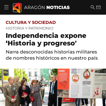
S
a
B
E
ARAGÓN
NOTICIAS
A
l
u
m
b
t
s
a
r
o
c
i
i
CULTURA Y SOCIEDAD
a
a
l
r
c
r
HISTORIA Y PATRIMONIO
m
o
Independencia expone
e
n
n
t
‘Historia y progreso'
ú
e
d
n
Narra desconocidas historias militares
e
i
n
de nombres históricos en nuestro país
d
a
o
v
e
g
a
c
i
ó
n