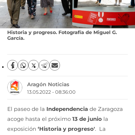
Historia y progreso. Fotografía de Miguel G.
García.
C
C
C
C
C
o
o
o
o
o
m
m
m
m
m
Aragón Noticias
p
p
p
p
p
a
a
a
a
a
13.05.2022 - 08:36:00
r
r
r
r
r
t
t
t
t
t
i
i
i
i
i
El paseo de la
Independencia
de Zaragoza
r
r
r
r
r
acoge hasta el próximo
13 de junio
la
e
p
p
p
p
n
o
o
o
o
exposición
‘Historia y progreso'
. La
F
r
r
r
r