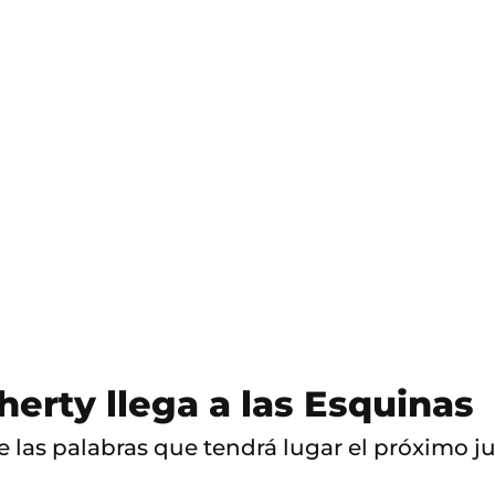
S
a
l
t
o
a
c
o
n
t
e
n
i
d
o
erty llega a las Esquinas
 las palabras que tendrá lugar el próximo ju