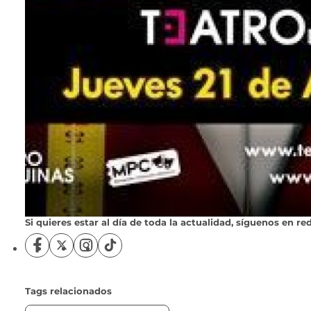
Si quieres estar al día de toda la actualidad, síguenos en red
S
S
S
S
í
í
í
í
g
g
g
g
u
u
u
u
Tags relacionados
e
e
e
e