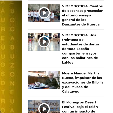
Ú
VIDEONOTICIA. Cientos
de oscenses presencian
L
el último ensayo
T
general de los
I
Danzantes de Huesca
M
A
VIDEONOTICIA. Una
S
treintena de
estudiantes de danza
N
de toda España
O
comparten ensayos
T
con los bailarines de
I
LaMov
C
I
Muere Manuel Martín
Bueno, impulsor de las
A
excavaciones de Bílbilis
S
y del Museo de
Calatayud
El Monegros Desert
Festival baja el telón
con un impacto de