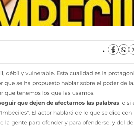
C
C
o
o
m
m
p
p
gil, débil y vulnerable. Esta cualidad es la protagon
a
a
r
r
or que se ha propuesto hablar sobre el poder de la
t
t
i
i
er que tenemos los que las usamos.
r
r
eguir que dejen de afectarnos las palabras
, o s
e
p
n
o
Imbéciles". El actor hablará de lo que se dice con
F
r
a
W
 de la gente para ofender y para ofenderse, y del d
c
h
e
a