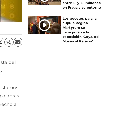
entre 15 y 25 millones
en Fraga y su entorno
Los bocetos para la
cúpula Regina
Martyrum se
incorporan a la
exposición 'Goya, del
Museo al Palacio’
C
C
C
o
o
o
m
m
m
p
p
p
ista del
a
a
a
r
r
r
s
t
t
t
i
i
i
r
r
r
i estamos
p
p
p
o
o
o
 palabras
r
r
r
X
T
E
erecho a
(
e
m
s
l
a