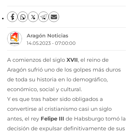
C
C
C
C
C
o
o
o
o
o
m
m
m
m
m
Aragón Noticias
p
p
p
p
p
a
a
a
a
a
14.05.2023 - 07:00:00
r
r
r
r
r
t
t
t
t
t
i
i
i
i
i
A comienzos del siglo
XVII
, el reino de
r
r
r
r
r
Aragón sufrió uno de los golpes más duros
e
p
p
p
p
n
o
o
o
o
de toda su historia en lo demográfico,
F
r
r
r
r
a
W
X
T
E
económico, social y cultural.
c
h
(
e
m
e
a
s
l
a
Y es que tras haber sido obligados a
b
t
e
e
i
convertirse al cristianismo casi un siglo
o
s
a
g
l
o
A
b
r
(
antes, el rey
Felipe III
de Habsburgo tomó la
k
p
r
a
s
(
p
e
m
e
decisión de expulsar definitivamente de sus
s
(
e
(
a