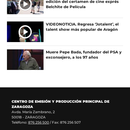
edición del certamen de cine exprés
I
k
e
a
s
Belchite de Película
(
e
m
e
C
s
n
(
a
I
e
u
s
b
A
VIDEONOTICIA. Regresa ‘Jotalent’, el
a
n
e
r
talent show más popular de Aragón
S
b
a
a
e
r
n
b
e
e
u
r
n
e
e
e
u
Muere Pepe Bada, fundador del PSA y
n
v
e
n
exconsejero, a los 97 años
u
a
n
a
n
v
u
n
a
e
n
u
n
n
a
e
u
t
n
v
e
a
u
a
v
n
e
v
a
a
v
e
CENTRO DE EMISIÓN Y PRODUCCIÓN PRINCIPAL DE
v
)
a
n
ZARAGOZA
e
v
t
Avda. María Zambrano, 2
n
e
a
50018 - ZARAGOZA
t
n
n
Teléfono:
876 256 500
/ Fax: 876 256 507
a
t
a