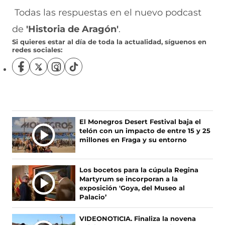
)
)
Todas las respuestas en el nuevo podcast
de
'Historia de Aragón'
.
Si quieres estar al día de toda la actualidad, síguenos en
redes sociales:
S
S
S
S
í
í
í
í
g
g
g
g
u
u
u
u
e
e
e
e
n
n
n
n
Ú
El Monegros Desert Festival baja el
o
o
o
o
telón con un impacto de entre 15 y 25
L
s
s
s
s
millones en Fraga y su entorno
T
e
e
e
e
I
n
n
n
n
F
X
I
T
M
Los bocetos para la cúpula Regina
a
(
n
i
A
Martyrum se incorporan a la
c
s
s
k
S
exposición 'Goya, del Museo al
e
e
t
T
Palacio’
N
b
a
a
o
O
o
b
g
k
VIDEONOTICIA. Finaliza la novena
T
o
r
r
(