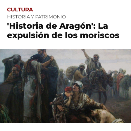
CULTURA
S
a
HISTORIA Y PATRIMONIO
l
'Historia de Aragón': La
t
o
expulsión de los moriscos
a
c
o
n
t
e
n
i
d
o