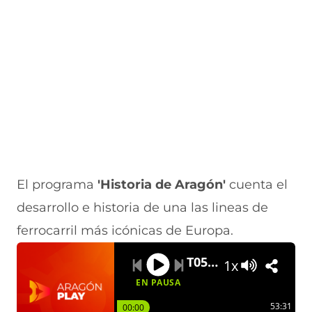
a
v
n
v
e
v
a
a
a
n
e
v
)
v
t
n
e
e
a
t
n
n
n
a
t
t
a
n
a
a
)
a
n
n
)
a
a
)
)
El programa
'Historia de Aragón'
cuenta el
desarrollo e historia de una las lineas de
ferrocarril más icónicas de Europa.
T05xP42 | El Canfranc
1x
EN PAUSA
53:31
00:00