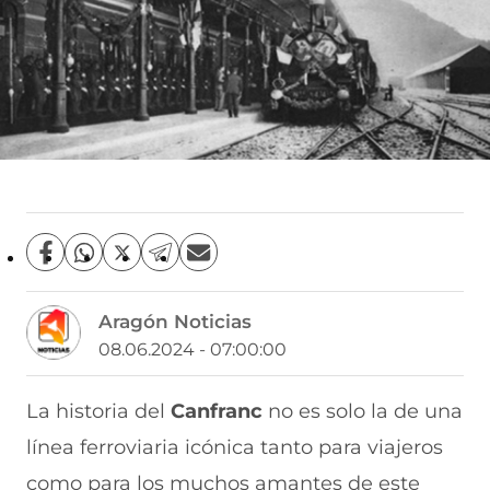
C
C
C
C
C
o
o
o
o
o
m
m
m
m
m
Aragón Noticias
p
p
p
p
p
a
a
a
a
a
08.06.2024 - 07:00:00
r
r
r
r
r
t
t
t
t
t
i
i
i
i
i
La historia del
Canfranc
no es solo la de una
r
r
r
r
r
línea ferroviaria icónica tanto para viajeros
e
p
p
p
p
n
o
o
o
o
como para los muchos amantes de este
F
r
r
r
r