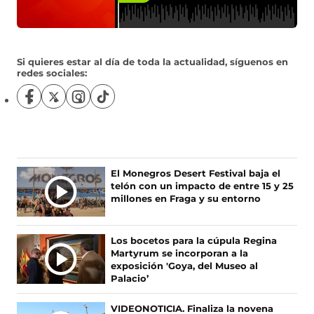
Si quieres estar al día de toda la actualidad, síguenos en
redes sociales:
S
S
S
S
í
í
í
í
g
g
g
g
u
u
u
u
e
e
e
e
n
n
n
n
Ú
El Monegros Desert Festival baja el
o
o
o
o
telón con un impacto de entre 15 y 25
L
s
s
s
s
millones en Fraga y su entorno
T
e
e
e
e
I
n
n
n
n
F
X
I
T
M
Los bocetos para la cúpula Regina
a
(
n
i
A
Martyrum se incorporan a la
c
s
s
k
S
exposición 'Goya, del Museo al
e
e
t
T
Palacio’
N
b
a
a
o
O
o
b
g
k
VIDEONOTICIA. Finaliza la novena