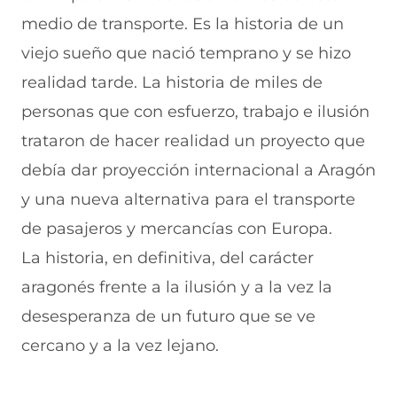
a
W
X
T
E
medio de transporte. Es la historia de un
c
h
(
e
m
e
a
s
l
a
viejo sueño que nació temprano y se hizo
b
t
e
e
i
realidad tarde. La historia de miles de
o
s
a
g
l
o
A
b
r
(
personas que con esfuerzo, trabajo e ilusión
k
p
r
a
s
(
p
e
m
e
trataron de hacer realidad un proyecto que
s
(
e
(
a
e
s
n
s
b
debía dar proyección internacional a Aragón
a
e
u
e
r
y una nueva alternativa para el transporte
b
a
n
a
e
r
b
a
b
e
de pasajeros y mercancías con Europa.
e
r
n
r
n
e
e
u
e
u
La historia, en definitiva, del carácter
n
e
e
e
n
aragonés frente a la ilusión y a la vez la
u
n
v
n
a
n
u
a
u
n
desesperanza de un futuro que se ve
a
n
v
n
u
n
a
e
a
e
cercano y a la vez lejano.
u
n
n
n
v
e
u
t
u
a
v
e
a
e
v