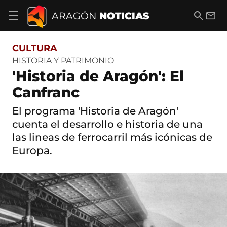
S
a
B
E
ARAGÓN
NOTICIAS
A
l
u
m
b
t
s
a
r
o
c
i
i
CULTURA
a
a
l
r
c
r
HISTORIA Y PATRIMONIO
m
o
'Historia de Aragón': El
e
n
n
t
Canfranc
ú
e
d
n
El programa 'Historia de Aragón'
e
i
n
cuenta el desarrollo e historia de una
d
a
o
las lineas de ferrocarril más icónicas de
v
e
Europa.
g
a
c
i
ó
n