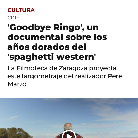
CULTURA
S
a
CINE
l
'Goodbye Ringo', un
t
o
documental sobre los
a
c
años dorados del
o
'spaghetti western'
n
t
e
La Filmoteca de Zaragoza proyecta
n
este largometraje del realizador Pere
i
d
Marzo
o