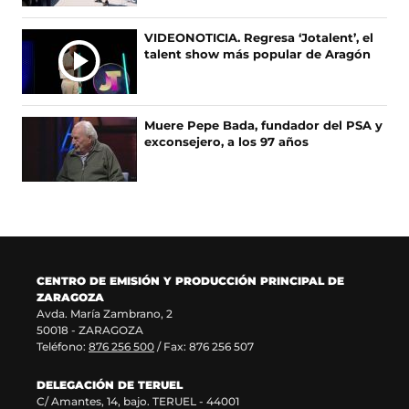
b
a
a
e
I
r
n
b
e
A
VIDEONOTICIA. Regresa ‘Jotalent’, el
e
u
r
n
talent show más popular de Aragón
S
e
e
e
u
n
v
e
n
u
a
n
a
n
v
u
n
Muere Pepe Bada, fundador del PSA y
a
e
n
u
exconsejero, a los 97 años
n
n
a
e
u
t
n
v
e
a
u
a
v
n
e
v
a
a
v
e
v
)
a
n
e
v
t
n
e
a
CENTRO DE EMISIÓN Y PRODUCCIÓN PRINCIPAL DE
t
n
n
ZARAGOZA
a
t
a
Avda. María Zambrano, 2
n
a
)
50018 - ZARAGOZA
a
n
Teléfono:
876 256 500
/ Fax: 876 256 507
)
a
)
DELEGACIÓN DE TERUEL
C/ Amantes, 14, bajo. TERUEL - 44001