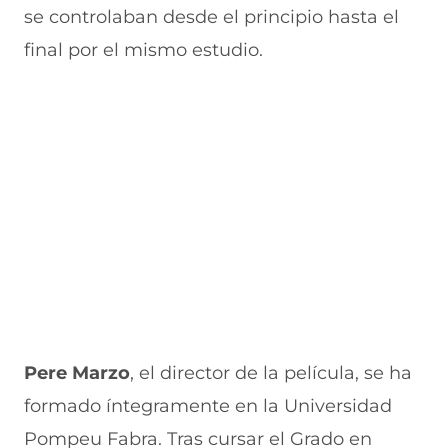
v
a
a
a
n
se controlaban desde el principio hasta el
e
v
)
v
t
n
e
e
a
final por el mismo estudio.
t
n
n
n
a
t
t
a
n
a
a
)
a
n
n
)
a
a
)
)
Pere Marzo
, el director de la película, se ha
formado íntegramente en la Universidad
Pompeu Fabra. Tras cursar el Grado en