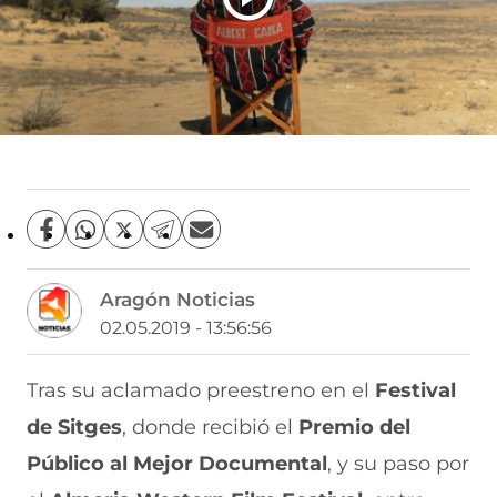
C
C
C
C
C
o
o
o
o
o
m
m
m
m
m
Aragón Noticias
p
p
p
p
p
a
a
a
a
a
02.05.2019 - 13:56:56
r
r
r
r
r
t
t
t
t
t
i
i
i
i
i
Tras su aclamado preestreno en el
Festival
r
r
r
r
r
de Sitges
, donde recibió el
Premio del
e
p
p
p
p
n
o
o
o
o
Público al Mejor Documental
, y su paso por
F
r
r
r
r
a
W
X
T
E