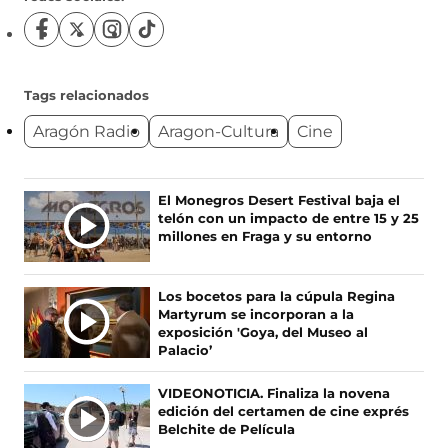
S
S
S
S
í
í
í
í
g
g
g
g
u
u
u
u
Tags relacionados
e
e
e
e
Aragón Radio
Aragon-Cultura
Cine
n
n
n
n
o
o
o
o
s
s
s
s
e
e
e
e
Ú
El Monegros Desert Festival baja el
n
n
n
n
telón con un impacto de entre 15 y 25
L
F
X
I
T
millones en Fraga y su entorno
T
a
(
n
i
c
s
s
k
I
e
e
t
T
M
Los bocetos para la cúpula Regina
b
a
a
o
A
Martyrum se incorporan a la
o
b
g
k
S
exposición 'Goya, del Museo al
o
r
r
(
Palacio’
N
k
e
a
s
O
(
e
m
e
VIDEONOTICIA. Finaliza la novena
s
n
(
a
T
edición del certamen de cine exprés
e
u
s
b
I
Belchite de Película
a
n
e
r
C