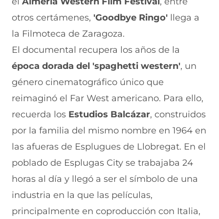
el
Almeria Western Film Festival
, entre
c
h
(
e
m
e
a
s
l
a
otros certámenes,
'Goodbye Ringo'
llega a
b
t
e
e
i
la Filmoteca de Zaragoza.
o
s
a
g
l
o
A
b
r
(
El documental recupera los años de la
k
p
r
a
s
(
p
e
m
e
época dorada del 'spaghetti western'
, un
s
(
e
(
a
e
s
n
s
b
género cinematográfico único que
a
e
u
e
r
reimaginó el Far West americano. Para ello,
b
a
n
a
e
r
b
a
b
e
recuerda los
Estudios Balcázar
, construidos
e
r
n
r
n
e
e
u
e
u
por la familia del mismo nombre en 1964 en
n
e
e
e
n
las afueras de Esplugues de Llobregat. En el
u
n
v
n
a
n
u
a
u
n
poblado de Esplugas City se trabajaba 24
a
n
v
n
u
n
a
e
a
e
horas al día y llegó a ser el símbolo de una
u
n
n
n
v
e
u
t
u
a
industria en la que las películas,
v
e
a
e
v
principalmente en coproducción con Italia,
a
v
n
v
e