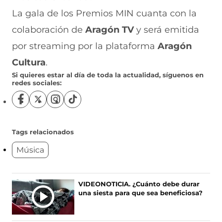
La gala de los Premios MIN cuanta con la
colaboración de
Aragón TV
y será emitida
por streaming por la plataforma
Aragón
Cultura
.
Si quieres estar al día de toda la actualidad, síguenos en
redes sociales:
S
S
S
S
í
í
í
í
g
g
g
g
u
u
u
u
Tags relacionados
e
e
e
e
Música
n
n
n
n
o
o
o
o
s
s
s
s
e
e
e
e
Ú
VIDEONOTICIA. ¿Cuánto debe durar
n
n
n
n
una siesta para que sea beneficiosa?
L
F
X
I
T
T
a
(
n
i
c
s
s
k
I