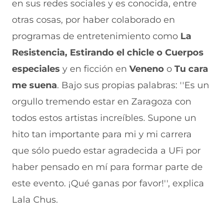
e
u
t
u
a
en sus redes sociales y es conocida, entre
v
e
a
e
v
otras cosas, por haber colaborado en
a
v
n
v
e
v
a
a
a
n
programas de entretenimiento como
La
e
v
)
v
t
n
e
e
a
Resistencia, Estirando el chicle o Cuerpos
t
n
n
n
a
t
t
a
especiales
y en ficción en
Veneno
o
Tu cara
n
a
a
)
me suena
. Bajo sus propias palabras: ''Es un
a
n
n
)
a
a
orgullo tremendo estar en Zaragoza con
)
)
todos estos artistas increíbles. Supone un
hito tan importante para mi y mi carrera
que sólo puedo estar agradecida a UFi por
haber pensado en mí para formar parte de
este evento. ¡Qué ganas por favor!'', explica
Lala Chus.