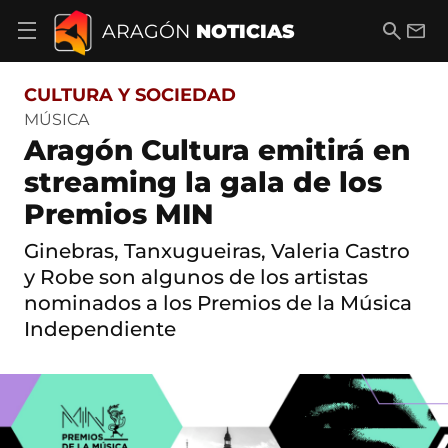
S
a
B
E
ARAGÓN
NOTICIAS
A
l
u
m
b
t
s
a
r
o
c
i
i
CULTURA Y SOCIEDAD
a
a
l
r
c
r
MÚSICA
m
o
Aragón Cultura emitirá en
e
n
n
t
streaming la gala de los
ú
e
d
Premios MIN
n
e
i
n
d
Ginebras, Tanxugueiras, Valeria Castro
a
o
v
y Robe son algunos de los artistas
e
nominados a los Premios de la Música
g
Independiente
a
c
i
ó
n