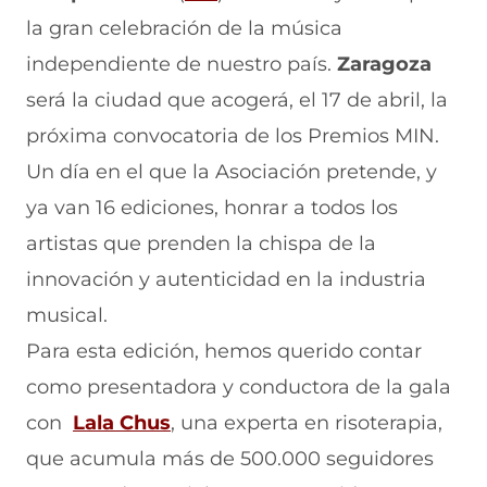
n
o
o
o
o
la gran celebración de la música
F
r
r
r
r
a
W
X
T
E
independiente de nuestro país.
Zaragoza
c
h
(
e
m
e
a
s
l
a
será la ciudad que acogerá, el 17 de abril, la
b
t
e
e
i
próxima convocatoria de los Premios MIN.
o
s
a
g
l
o
A
b
r
(
Un día en el que la Asociación pretende, y
k
p
r
a
s
(
p
e
m
e
ya van 16 ediciones, honrar a todos los
s
(
e
(
a
e
s
n
s
b
artistas que prenden la chispa de la
a
e
u
e
r
innovación y autenticidad en la industria
b
a
n
a
e
r
b
a
b
e
musical.
e
r
n
r
n
e
e
u
e
u
Para esta edición, hemos querido contar
n
e
e
e
n
como presentadora y conductora de la gala
u
n
v
n
a
n
u
a
u
n
con
Lala Chus
, una experta en risoterapia,
a
n
v
n
u
n
a
e
a
e
que acumula más de 500.000 seguidores
u
n
n
n
v