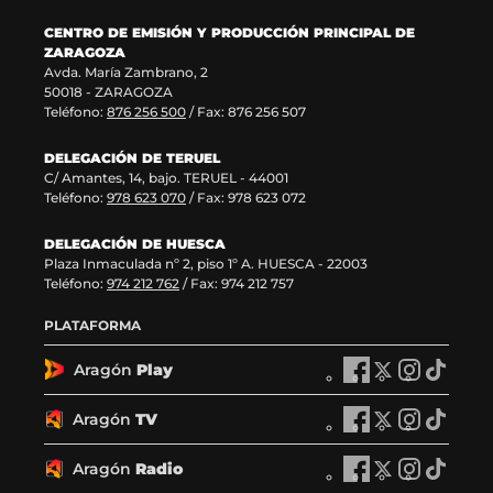
n
e
a
CENTRO DE EMISIÓN Y PRODUCCIÓN PRINCIPAL DE
t
n
n
ZARAGOZA
a
t
a
Avda. María Zambrano, 2
n
a
)
50018 - ZARAGOZA
a
n
Teléfono:
876 256 500
/ Fax: 876 256 507
)
a
)
DELEGACIÓN DE TERUEL
C/ Amantes, 14, bajo. TERUEL - 44001
Teléfono:
978 623 070
/ Fax: 978 623 072
DELEGACIÓN DE HUESCA
Plaza Inmaculada nº 2, piso 1º A. HUESCA - 22003
Teléfono:
974 212 762
/ Fax: 974 212 757
PLATAFORMA
Aragón
Play
A
A
A
A
r
r
r
r
a
a
a
a
Aragón
TV
A
A
A
A
g
g
g
g
r
r
r
r
ó
ó
ó
ó
a
a
a
a
Aragón
Radio
n
A
n
A
n
A
n
A
g
g
g
g