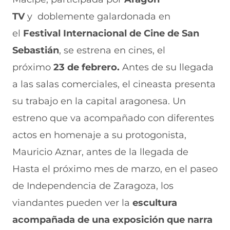
n
o
o
o
o
TV
y doblemente galardonada en
F
r
r
r
r
a
W
X
T
E
el
Festival Internacional de Cine de San
c
h
(
e
m
e
a
s
l
a
Sebastián
, se estrena en cines, el
b
t
e
e
i
próximo
23 de febrero.
Antes de su llegada
o
s
a
g
l
o
A
b
r
(
a las salas comerciales, el cineasta presenta
k
p
r
a
s
(
p
e
m
e
su trabajo en la capital aragonesa. Un
s
(
e
(
a
e
s
n
s
b
estreno que va acompañado con diferentes
a
e
u
e
r
actos en homenaje a su protogonista,
b
a
n
a
e
r
b
a
b
e
Mauricio Aznar, antes de la llegada de
e
r
n
r
n
e
e
u
e
u
Hasta el próximo mes de marzo, en el paseo
n
e
e
e
n
de Independencia de Zaragoza, los
u
n
v
n
a
n
u
a
u
n
viandantes pueden ver la
escultura
a
n
v
n
u
n
a
e
a
e
acompañada de una exposición que narra
u
n
n
n
v