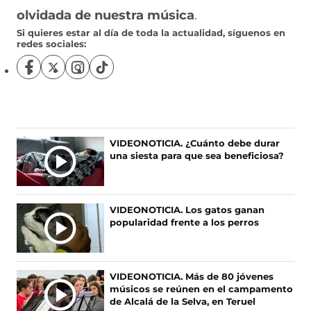
olvidada de nuestra música
.
Si quieres estar al día de toda la actualidad, síguenos en
redes sociales:
S
S
S
S
í
í
í
í
g
g
g
g
u
u
u
u
e
e
e
e
n
n
n
n
Ú
VIDEONOTICIA. ¿Cuánto debe durar
o
o
o
o
una siesta para que sea beneficiosa?
L
s
s
s
s
T
e
e
e
e
I
n
n
n
n
F
X
I
T
M
VIDEONOTICIA. Los gatos ganan
a
(
n
i
A
popularidad frente a los perros
c
s
s
k
S
e
e
t
T
N
b
a
a
o
O
o
b
g
k
VIDEONOTICIA. Más de 80 jóvenes
T
o
r
r
(
músicos se reúnen en el campamento
I
k
e
a
s
de Alcalá de la Selva, en Teruel
(
e
m
e