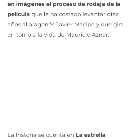
e
u
t
u
a
en imágenes el proceso de rodaje de la
v
e
a
e
v
película
que le ha costado levantar diez
a
v
n
v
e
v
a
a
a
n
años al aragonés Javier Macipe y que gira
e
v
)
v
t
n
e
e
a
en torno a la vida de Mauricio Aznar.
t
n
n
n
a
t
t
a
n
a
a
)
a
n
n
)
a
a
)
)
La historia se cuenta en
La estrella