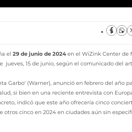
C
C
o
o
m
m
p
p
ña el
29 de junio de 2024
en el WiZink Center de 
a
a
r
r
te jueves, 15 de junio, según el comunicado del art
t
t
i
i
r
r
eta Garbo' (Warner), anunció en febrero del año p
e
p
n
o
alud, si bien en una reciente entrevista con Europ
F
r
a
W
creto, indicó que este año ofrecería cinco concier
c
h
e
a
 otros cinco en 2024 en ciudades aún sin especifi
b
t
o
s
o
A