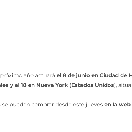
k
p
(
p
s
(
e
s
a
e
b
a
r
b
e
r
e
e
n
e
u
n
n
u
a
n
n
a
l próximo año actuará
el 8 de junio en Ciudad de 
u
n
eles y el 18 en Nueva York
(
Estados Unidos
), situ
e
u
v
e
.
a
v
v
a
ís se pueden comprar desde este jueves
en la web
e
v
n
e
t
n
a
t
n
a