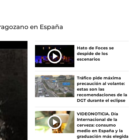
zaragozano en España
Ú
Hato de Foces se
despide de los
L
escenarios
T
I
M
Tráfico pide máxima
A
precaución al volante:
S
estas son las
recomendaciones de la
N
DGT durante el eclipse
O
T
VIDEONOTICIA. Día
I
Internacional de la
C
cerveza: consumo
I
medio en España y la
graduación más elegida
A