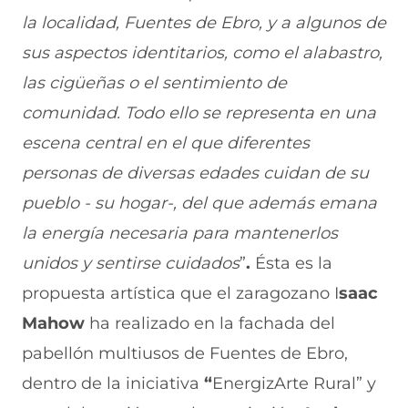
r
r
r
r
r
la localidad, Fuentes de Ebro, y a algunos de
e
p
p
p
p
n
o
o
o
o
sus aspectos identitarios, como el alabastro,
F
r
r
r
r
a
W
X
T
E
las cigüeñas o el sentimiento de
c
h
(
e
m
e
a
s
l
a
comunidad. Todo ello se representa en una
b
t
e
e
i
escena central en el que diferentes
o
s
a
g
l
o
A
b
r
(
personas de diversas edades cuidan de su
k
p
r
a
s
(
p
e
m
e
pueblo - su hogar-, del que además emana
s
(
e
(
a
e
s
n
s
b
la energía necesaria para mantenerlos
a
e
u
e
r
unidos y sentirse cuidados
”
.
Ésta es la
b
a
n
a
e
r
b
a
b
e
propuesta artística que el zaragozano I
saac
e
r
n
r
n
e
e
u
e
u
Mahow
ha realizado en la fachada del
n
e
e
e
n
pabellón multiusos de Fuentes de Ebro,
u
n
v
n
a
n
u
a
u
n
dentro de la iniciativa
“
EnergizArte Rural” y
a
n
v
n
u
n
a
e
a
e