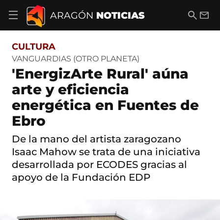
S
a
B
E
ARAGÓN
NOTICIAS
A
l
u
m
b
t
s
a
r
o
c
i
i
CULTURA
a
a
l
r
c
r
VANGUARDIAS (OTRO PLANETA)
m
o
'EnergizArte Rural' aúna
e
n
n
t
arte y eficiencia
ú
e
d
energética en Fuentes de
n
e
i
n
Ebro
d
a
o
v
De la mano del artista zaragozano
e
Isaac Mahow se trata de una iniciativa
g
a
desarrollada por ECODES gracias al
c
apoyo de la Fundación EDP
i
ó
n