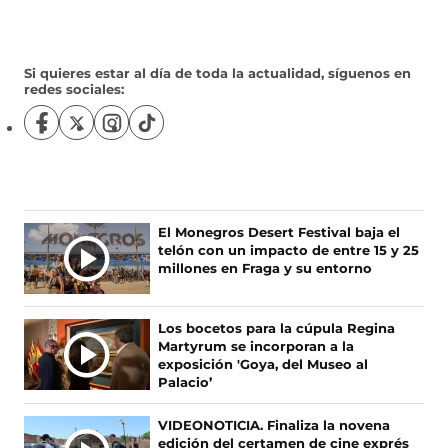
Si quieres estar al día de toda la actualidad, síguenos en
redes sociales:
S
S
S
S
í
í
í
í
g
g
g
g
u
u
u
u
e
e
e
e
n
n
n
n
Ú
El Monegros Desert Festival baja el
o
o
o
o
telón con un impacto de entre 15 y 25
L
s
s
s
s
millones en Fraga y su entorno
T
e
e
e
e
I
n
n
n
n
F
X
I
T
M
Los bocetos para la cúpula Regina
a
(
n
i
A
Martyrum se incorporan a la
c
s
s
k
S
exposición 'Goya, del Museo al
e
e
t
T
Palacio’
N
b
a
a
o
O
o
b
g
k
VIDEONOTICIA. Finaliza la novena
T
o
r
r
(
edición del certamen de cine exprés