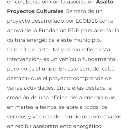
en colaboración con la asociación
Asalto
u
n
n
n
v
e
u
t
u
a
Proyectos Culturales
. Se trata de un
v
e
a
e
v
proyecto desarrollado por ECODES con el
a
v
n
v
e
v
a
a
a
n
apoyo de la Fundación EDP para acercar la
e
v
)
v
t
n
e
e
a
cultura energética a este municipio.
t
n
n
n
a
t
t
a
Para ello, el arte –tal y como refleja esta
n
a
a
)
intervención- es un vehículo fundamental,
a
n
n
)
a
a
pero no es el único. En este sentido, cabe
)
)
destacar que el proyecto comprende de
varias actividades. Entre ellas destaca la
creación de una oficina de la energía que,
en martes alternos, se abre a todos los
vecinos y vecinas del municipio interesados
en recibir asesoramiento energético