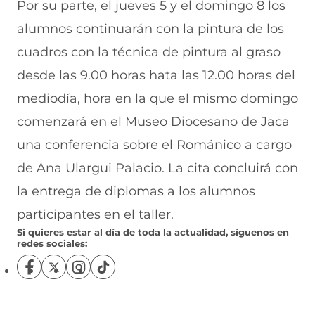
Por su parte, el jueves 5 y el domingo 8 los
alumnos continuarán con la pintura de los
cuadros con la técnica de pintura al graso
desde las 9.00 horas hata las 12.00 horas del
mediodía, hora en la que el mismo domingo
comenzará en el Museo Diocesano de Jaca
una conferencia sobre el Románico a cargo
de Ana Ulargui Palacio. La cita concluirá con
la entrega de diplomas a los alumnos
participantes en el taller.
Si quieres estar al día de toda la actualidad, síguenos en
redes sociales:
S
S
S
S
í
í
í
í
g
g
g
g
u
u
u
u