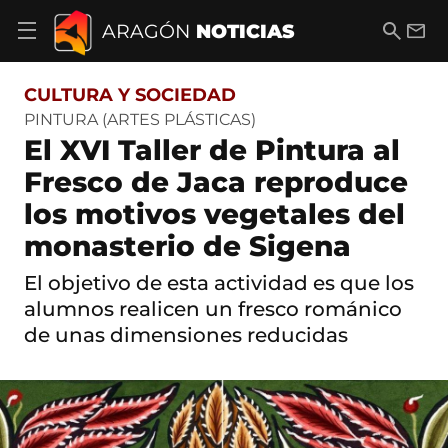
S
a
B
E
ARAGÓN
NOTICIAS
A
l
u
m
b
t
s
a
r
o
c
i
i
CULTURA Y SOCIEDAD
a
a
l
r
c
r
PINTURA (ARTES PLÁSTICAS)
m
o
El XVI Taller de Pintura al
e
n
n
t
Fresco de Jaca reproduce
ú
e
d
los motivos vegetales del
n
e
i
n
monasterio de Sigena
d
a
o
v
El objetivo de esta actividad es que los
e
alumnos realicen un fresco románico
g
a
de unas dimensiones reducidas
c
i
ó
n