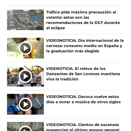
e
e
e
e
n
n
n
n
Ú
Tráfico pide máxima precaución al
o
o
o
o
volante: estas son las
L
s
s
s
s
recomendaciones de la DGT durante
T
e
e
e
e
el eclipse
I
n
n
n
n
F
X
I
T
M
VIDEONOTICIA. Día Internacional de la
a
(
n
i
A
cerveza: consumo medio en España y
c
s
s
k
S
la graduación más elegida
e
e
t
T
N
b
a
a
o
O
o
b
g
k
VIDENOTICIA. El relevo de los
T
o
r
r
(
Danzantes de San Lorenzo mantiene
I
k
e
a
s
viva la tradición
(
e
m
e
C
s
n
(
a
I
e
u
s
b
A
VIDEONOTICIA. Daroca vuelve estos
a
n
e
r
días a sonar a música de otros siglos
S
b
a
a
e
r
n
b
e
e
u
r
n
e
e
e
u
VIDEONOTICIA. Cientos de oscenses
n
v
e
n
presencian el último ensayo general