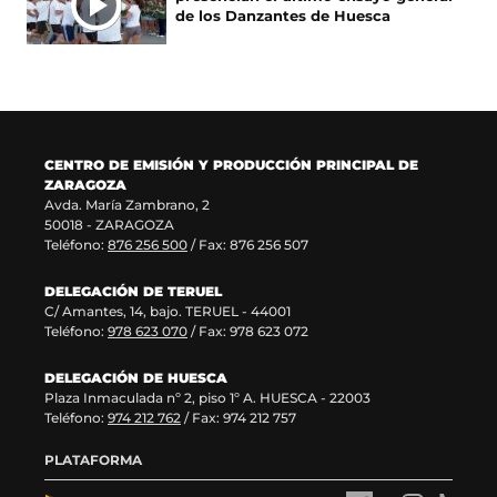
u
a
n
a
de los Danzantes de Huesca
n
v
u
n
a
e
n
u
n
n
a
e
u
t
n
v
e
a
u
a
v
n
e
v
a
a
v
e
CENTRO DE EMISIÓN Y PRODUCCIÓN PRINCIPAL DE
v
)
a
n
ZARAGOZA
e
v
t
Avda. María Zambrano, 2
n
e
a
50018 - ZARAGOZA
t
n
n
Teléfono:
876 256 500
/ Fax: 876 256 507
a
t
a
n
a
)
DELEGACIÓN DE TERUEL
a
n
C/ Amantes, 14, bajo. TERUEL - 44001
)
a
Teléfono:
978 623 070
/ Fax: 978 623 072
)
DELEGACIÓN DE HUESCA
Plaza Inmaculada nº 2, piso 1º A. HUESCA - 22003
Teléfono:
974 212 762
/ Fax: 974 212 757
PLATAFORMA