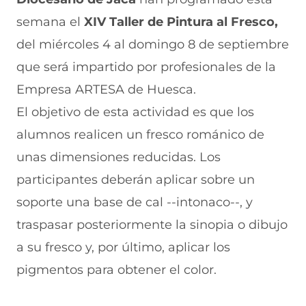
n
o
o
o
o
semana el
XIV Taller de Pintura al Fresco,
F
r
r
r
r
a
W
X
T
E
del miércoles 4 al domingo 8 de septiembre
c
h
(
e
m
e
a
s
l
a
que será impartido por profesionales de la
b
t
e
e
i
Empresa ARTESA de Huesca.
o
s
a
g
l
o
A
b
r
(
El objetivo de esta actividad es que los
k
p
r
a
s
(
p
e
m
e
alumnos realicen un fresco románico de
s
(
e
(
a
e
s
n
s
b
unas dimensiones reducidas. Los
a
e
u
e
r
participantes deberán aplicar sobre un
b
a
n
a
e
r
b
a
b
e
soporte una base de cal --intonaco--, y
e
r
n
r
n
e
e
u
e
u
traspasar posteriormente la sinopia o dibujo
n
e
e
e
n
a su fresco y, por último, aplicar los
u
n
v
n
a
n
u
a
u
n
pigmentos para obtener el color.
a
n
v
n
u
n
a
e
a
e
u
n
n
n
v