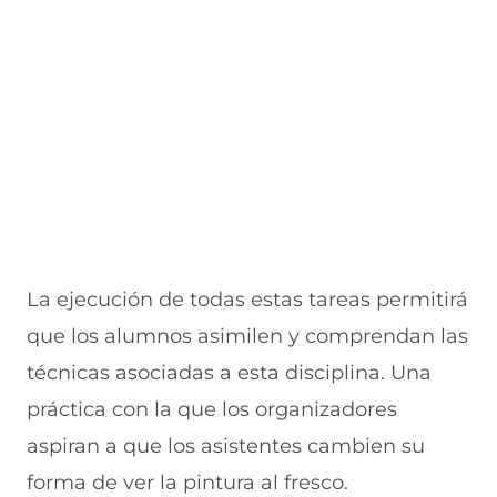
e
u
t
u
a
v
e
a
e
v
a
v
n
v
e
v
a
a
a
n
e
v
)
v
t
n
e
e
a
t
n
n
n
a
t
t
a
n
a
a
)
a
n
n
)
a
a
)
)
La ejecución de todas estas tareas permitirá
que los alumnos asimilen y comprendan las
técnicas asociadas a esta disciplina. Una
práctica con la que los organizadores
aspiran a que los asistentes cambien su
forma de ver la pintura al fresco.